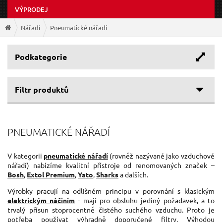
VÝPRODEJ
Nářadí
Pneumatické nářadí
Podkategorie
Filtr produktů
Cenové rozpětí
PNEUMATICKÉ NÁŘADÍ
Výrobce
74 Kč
3 025 Kč
GEKO
(19)
V kategorii
pneumatické nářadí
(rovněž nazývané jako vzduchové
nářadí) nabízíme kvalitní přístroje od renomovaných značek –
EXTOL-PREMIUM
(7)
Bosh
,
Extol Premium
,
Yato
,
Sharks
a dalších.
EXTOL-CRAFT
(3)
Výrobky pracují na odlišném principu v porovnání s klasickým
TOYA
(1)
elektrickým náčiním
- mají pro obsluhu jediný požadavek, a to
trvalý přísun stoprocentně čistého suchého vzduchu. Proto je
potřeba používat výhradně doporučené filtry. Výhodou