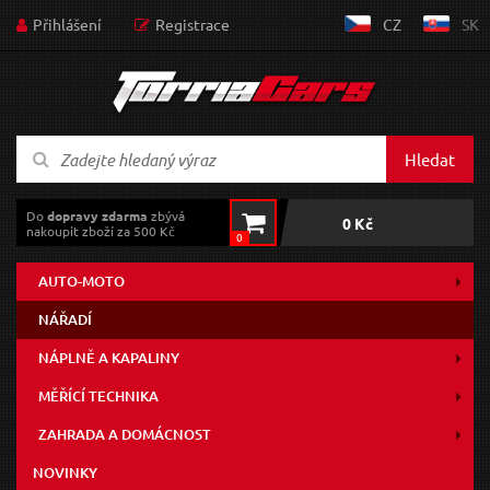
Přihlášení
Registrace
CZ
SK
Hledat
Do
dopravy zdarma
zbývá
0 Kč
nakoupit zboží za 500 Kč
0
AUTO-MOTO
NÁŘADÍ
NÁPLNĚ A KAPALINY
MĚŘÍCÍ TECHNIKA
ZAHRADA A DOMÁCNOST
NOVINKY