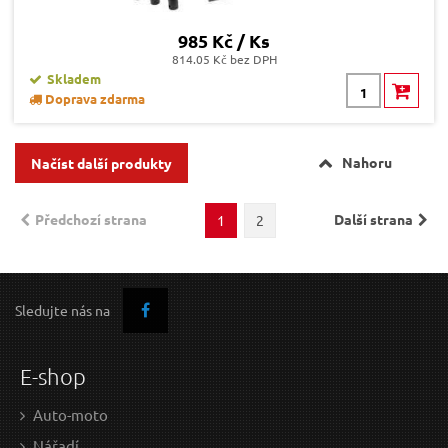
985 Kč / Ks
814.05 Kč bez DPH
Skladem
Doprava zdarma
Nahoru
Načíst další produkty
Předchozí strana
Další strana
1
2
Sledujte nás na
E-shop
Auto-moto
Nářadí