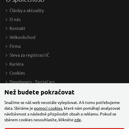
Články a aktuality
O nás
Kontakt
Velkoobchod
Firma
Sleva za registraci IČ
Kariéra
Cookies
Developers - TorriaCars
Než budete pokračovat
Snažíme se náš web neustále vylepšovat. A k tomu potřebujeme
data. Sbíráme je
pomocí cookies
, které nám pomáhají analyzovat
návštěvnost a následně přizpůsobit obsah a reklamu. Pokud se
sběrem cookies nesouhlasíte, klikněte
zde
.