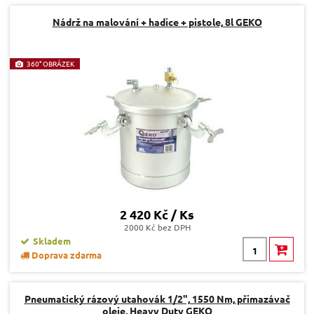
Nádrž na malování + hadice + pistole, 8l GEKO
360° OBRÁZEK
2 420 Kč / Ks
2000 Kč bez DPH
Skladem
Doprava zdarma
Pneumatický rázový utahovák 1/2", 1550 Nm, přimazávač
oleje, Heavy Duty GEKO