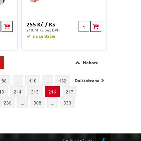
255 Kč / Ks
210.74 Kč bez DPH
na centrále
Nahoru
Další strana
88
...
110
...
132
13
214
215
216
217
286
...
308
...
330
Sledujte nás na