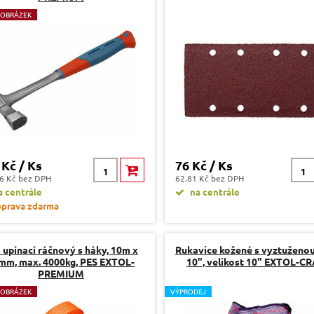
 OBRÁZEK
 Kč / Ks
76 Kč / Ks
6 Kč bez DPH
62.81 Kč bez DPH
 centrále
na centrále
prava zdarma
 upínací ráčnový s háky, 10m x
Rukavice kožené s vyztuženou 
mm, max. 4000kg, PES EXTOL-
10", velikost 10" EXTOL-C
PREMIUM
 OBRÁZEK
V
ÝPRODEJ