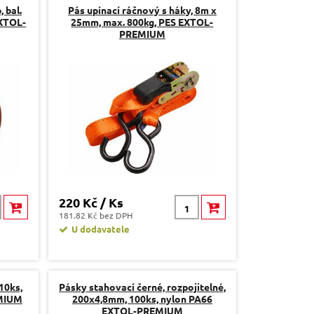
 bal.
Pás upínací ráčnový s háky, 8m x
EXTOL-
25mm, max. 800kg, PES EXTOL-
PREMIUM
220 Kč / Ks
181.82 Kč bez DPH
U dodavatele
 10ks,
Pásky stahovací černé, rozpojitelné,
MIUM
200x4,8mm, 100ks, nylon PA66
EXTOL-PREMIUM