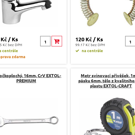
 Kč / Ks
120 Kč / Ks
5 Kč bez DPH
99.17 Kč bez DPH
 centrále
na centrále
prava zdarma
 očkoplochý, 16mm, CrV EXTOL-
Metr svinovací přívěšek, 1m
PREMIUM
pásku 6mm, tělo z kvalitníh
plastu EXTOL-CRAFT