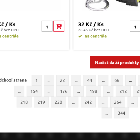
Kč / Ks
32 Kč / Ks
Kč bez DPH
26.45 Kč bez DPH
 centrále
na centrále
Načíst další produkty
dchozí strana
1
...
22
...
44
...
66
...
...
154
...
176
...
198
...
212
2
218
219
220
...
242
...
264
...
...
344