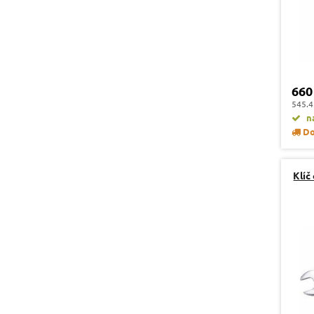
660
545.4
na
Do
Klíč