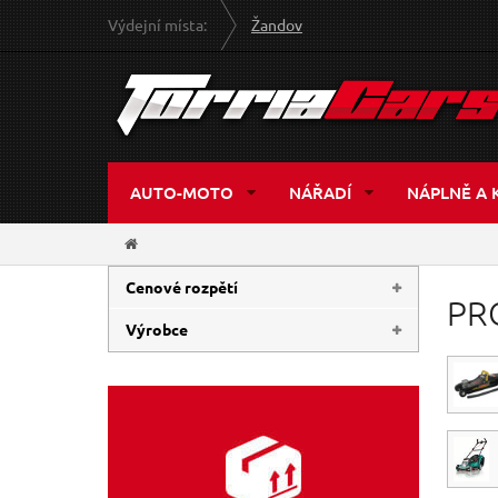
Výdejní místa:
Žandov
AUTO-MOTO
NÁŘADÍ
NÁPLNĚ A 
Cenové rozpětí
PR
Výrobce
6 Kč
19 990 Kč
EXTOL-PREMIUM
(1370)
SIXTOL
(1283)
GEKO
(992)
EXTOL-CRAFT
(656)
BALLETTO
(84)