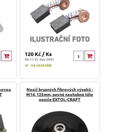
120 Kč / Ks
99.17 Kč bez DPH
na centrále
osovou
Nosič brusných fíbrových výseků -
T
M14, 125mm, pevné neohebné tělo
nosiče EXTOL-CRAFT