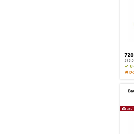
720
595.0
U 
Do
Ba
360°