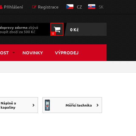
Přihlášení
Registrace
CZ
SK
dopravy zdarma
zbývá
0 Kč
oupit zboží za 500 Kč
0
OST
NOVINKY
VÝPRODEJ
Náplně a
Měřící technika
kapaliny