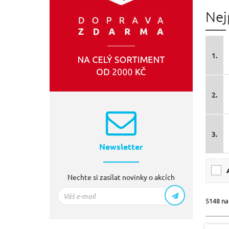
Nej
EXTOL-LIGHT
(78)
1.
2.
3.
Newsletter
Nechte si zasílat novinky o akcích
5148 na