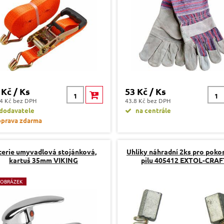
 Kč / Ks
53 Kč / Ks
4 Kč bez DPH
43.8 Kč bez DPH
dodavatele
na centrále
prava zdarma
terie umyvadlová stojánková,
Uhlíky náhradní 2ks pro pok
kartuš 35mm VIKING
pilu 405412 EXTOL-CRAF
 OBRÁZEK