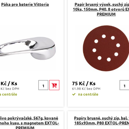
Páka pro baterie Vittoria
Papír brusný výsek, suchý zip,
10ks, 150mm, P40, 8 otvorů 
PREMIUM
 Kč / Ks
75 Kč / Ks
 Kč bez DPH
61.98 Kč bez DPH
 centrále
na centrále
ivo pokrývačské, 567g, kované
Papíry brusné, suchý zip, bal.
dnoho kusu, s magnetem EXTOL-
185x93mm, P80 EXTOL-PRE
PREMIUM