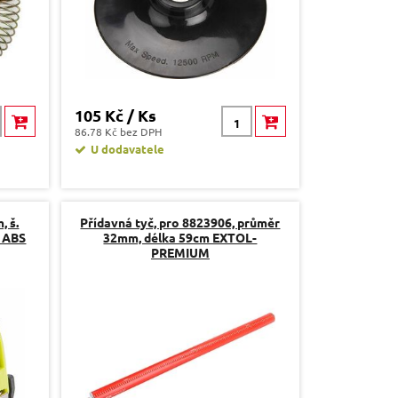
105 Kč / Ks
86.78 Kč bez DPH
U dodavatele
, š.
Přídavná tyč, pro 8823906, průměr
o ABS
32mm, délka 59cm EXTOL-
PREMIUM