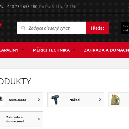
+420 734 653 280,
Po-Pá: 8-11h, 12-15h
Do
Hledat
nak
KAPALINY
MĚŘÍCÍ TECHNIKA
ZAHRADA A DOMÁCN
ODUKTY
Auto-moto
Nářadí
Zahrada a
domácnost