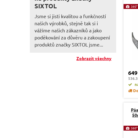
SIXTOL
360°
Jsme si jisti kvalitou a funkčností
našich výrobků, stejně tak si i
vážíme našich zákazníků a jako
poděkování za důvěru a zakoupení
produktů značky SIXTOL jsme...
Zobrazit všechny
649
536.3
na
Do
Pás
50
360°