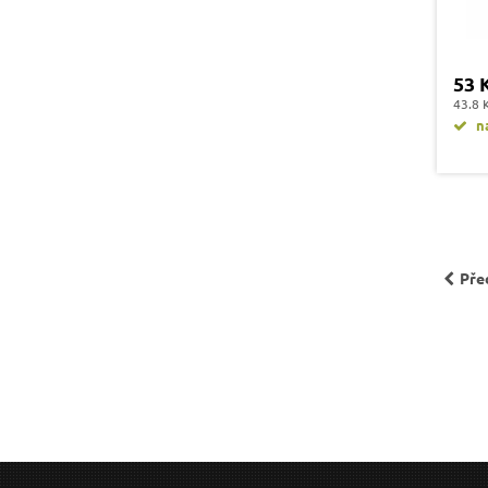
53 
43.8 
na
Pře