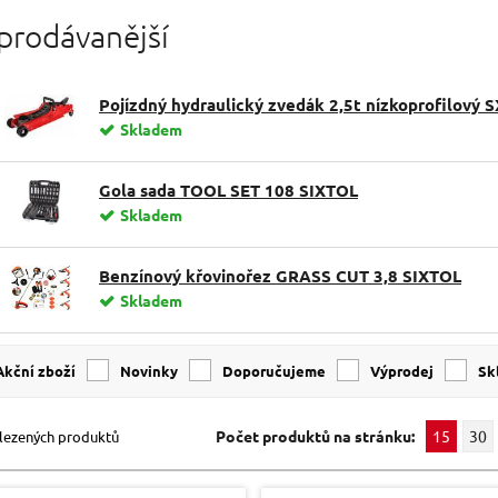
prodávanější
Pojízdný hydraulický zvedák 2,5t nízkoprofilový 
Skladem
Gola sada TOOL SET 108 SIXTOL
Skladem
Benzínový křovinořez GRASS CUT 3,8 SIXTOL
Skladem
Akční zboží
Novinky
Doporučujeme
Výprodej
s
Počet produktů na stránku:
15
30
lezených produktů