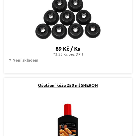
89 Kč / Ks
73.55 Kč bez DPH
Není skladem
Ošetření kůže 250 ml SHERON