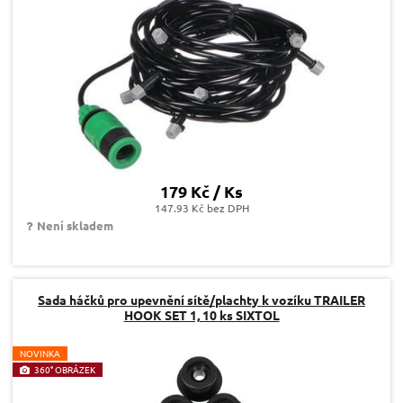
179 Kč / Ks
147.93 Kč bez DPH
Není skladem
Sada háčků pro upevnění sítě/plachty k vozíku TRAILER
HOOK SET 1, 10 ks SIXTOL
N
OVINKA
360° OBRÁZEK