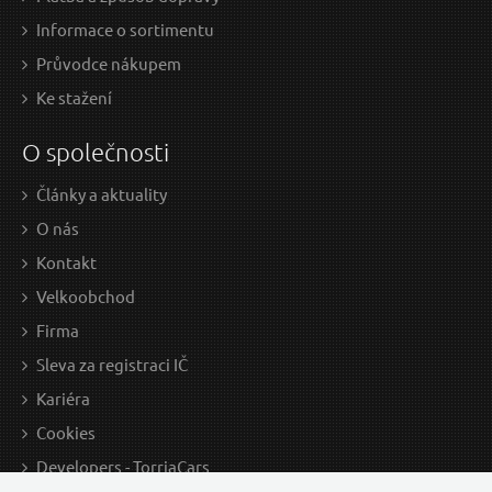
Informace o sortimentu
Průvodce nákupem
Ke stažení
O společnosti
Články a aktuality
O nás
Kontakt
Velkoobchod
Firma
Sleva za registraci IČ
Kariéra
Cookies
Developers - TorriaCars