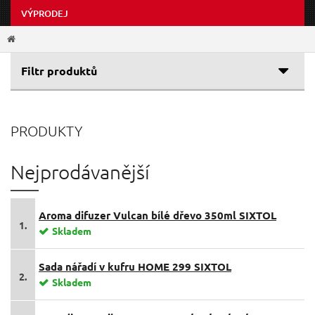
VÝPRODEJ
Filtr produktů
Cenové rozpětí
PRODUKTY
Výrobce
6 Kč
19 990 Kč
EXTOL-PREMIUM
(1370)
Nejprodávanější
SIXTOL
(1283)
GEKO
(1010)
Aroma difuzer Vulcan bílé dřevo 350ml SIXTOL
EXTOL-CRAFT
(656)
1.
Skladem
BALLETTO
(84)
EXTOL-LIGHT
(78)
Sada nářadí v kufru HOME 299 SIXTOL
2.
Skladem