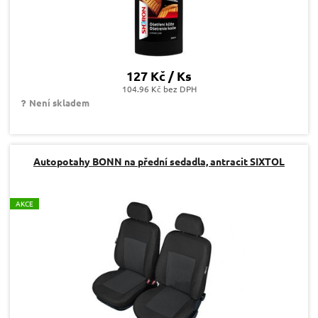
127 Kč / Ks
104.96 Kč bez DPH
Není skladem
Autopotahy BONN na přední sedadla, antracit SIXTOL
A
KCE