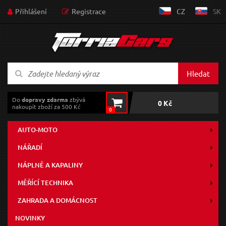
Přihlášení
Registrace
CZ
SK
Hledat
Do
dopravy zdarma
zbývá
0 Kč
nakoupit zboží za 500 Kč
0
AUTO-MOTO
NÁŘADÍ
NÁPLNĚ A KAPALINY
MĚŘÍCÍ TECHNIKA
ZAHRADA A DOMÁCNOST
NOVINKY