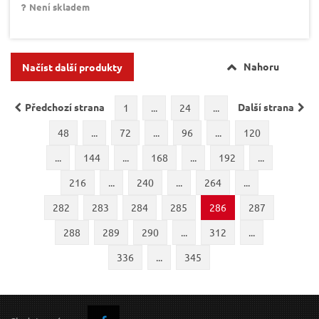
Není skladem
Nahoru
Načíst další produkty
Předchozí strana
Další strana
1
...
24
...
48
...
72
...
96
...
120
...
144
...
168
...
192
...
216
...
240
...
264
...
282
283
284
285
286
287
288
289
290
...
312
...
336
...
345