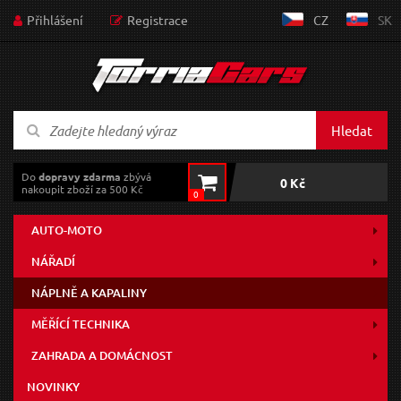
Přihlášení
Registrace
CZ
SK
Hledat
Do
dopravy zdarma
zbývá
0 Kč
nakoupit zboží za 500 Kč
0
AUTO-MOTO
NÁŘADÍ
NÁPLNĚ A KAPALINY
MĚŘÍCÍ TECHNIKA
ZAHRADA A DOMÁCNOST
NOVINKY