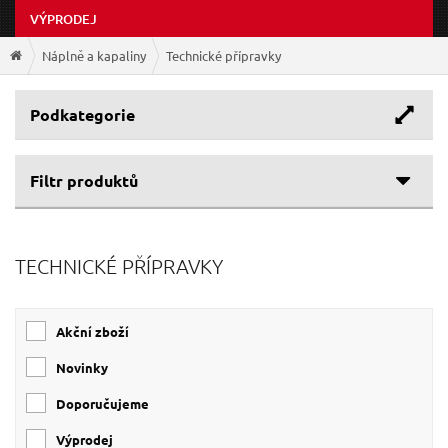
VÝPRODEJ
Náplně a kapaliny
Technické přípravky
Podkategorie
Filtr produktů
Cenové rozpětí
TECHNICKÉ PŘÍPRAVKY
Výrobce
121 Kč
194 Kč
SHERON
(6)
Akční zboží
COYOTE
(1)
Novinky
Doporučujeme
Výprodej