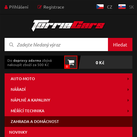
Přihlášení
Registrace
CZ
SK
Hledat
Do
dopravy zdarma
zbývá
0 Kč
nakoupit zboží za 500 Kč
0
AUTO-MOTO
NÁŘADÍ
NÁPLNĚ A KAPALINY
MĚŘÍCÍ TECHNIKA
ZAHRADA A DOMÁCNOST
NOVINKY