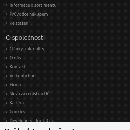
Informace o sortimentu
Průvodce nákupem
Ke stažení
O společnosti
Články a aktuality
O nás
Kontakt
Velkoobchod
Firma
Sleva za registraci IČ
Kariéra
Cookies
Developers - TorriaCars