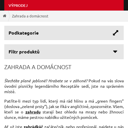
VÝPRODEJ
Zahrada a domácnost
Podkategorie
Filtr produktů
ZAHRADA A DOMÁCNOST
Šlechtíte plané jabloně? Hrabete se v záhoně?
Pokud na vás slova
úvodní písničky legendárního Receptáře sedí, jste na správném
místě.
Patříte-li mezi typ lidí, který má rád hlínu a má „green fingers“
(doslova „zelené prsty“), jak se říká v angličtině, zpozorněte. Všem,
kteří se o
zahradu
starají bez ohledu na mrazy nebo žhnoucí
slunce, máme pestrou nabídku užitečných pomůcek.
Ať už jste
zahrádkář
začátečník, nebo profesionál, najdete u nás