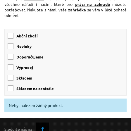
všechno nářadí i náčiní, které pro
práci na zahradě
můžete
potřebovat. Nakupte s námi, vaše
zahrádka
se vám v létě bohatě
odmění.
Akční zboží
Novinky
Doporučujeme
Výprodej
skladem
skladem na centrále
Nebyl nalezen žádný produkt.
Sledujte nás na