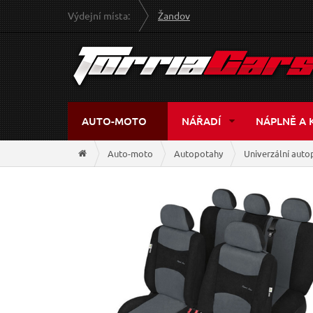
Výdejní místa:
Žandov
AUTO-MOTO
NÁŘADÍ
NÁPLNĚ A 
Auto-moto
Autopotahy
Univerzální auto