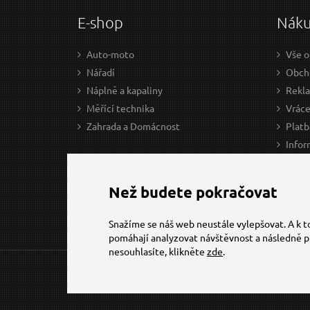
E-shop
Nák
Auto-moto
Vše o
Nářadí
Obcho
Náplně a kapaliny
Rekl
Měřící technika
Vráce
Zahrada a Domácnost
Platb
Infor
Prův
Ke st
Než budete pokračovat
Snažíme se náš web neustále vylepšovat. A k 
pomáhají analyzovat návštěvnost a následně p
nesouhlasíte, klikněte
zde
.
© 2026 Všechna práva vyhrazena,
Torriacars, s.r.o.