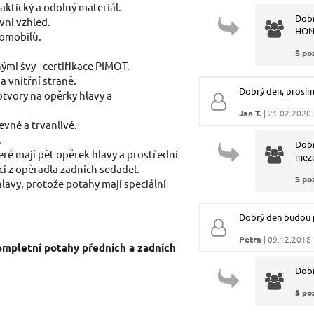
raktický a odolný materiál.
Dobr
vní vzhled.
HOND
tomobilů.
Dotaz:
S po
ými švy - certifikace PIMOT.
a vnitřní straně.
Dobrý den, prosím
tvory na opěrky hlavy a
Jan T.
| 21.02.2020 
evné a trvanlivé.
.
Odeslat dotaz
Dobr
ré mají pět opěrek hlavy a prostřední
meze
cí z opěradla zadních sedadel.
S po
lavy, protože potahy mají speciální
Dobrý den budou p
Petra
| 09.12.2018 
kompletní potahy předních a zadních
Dobr
S po