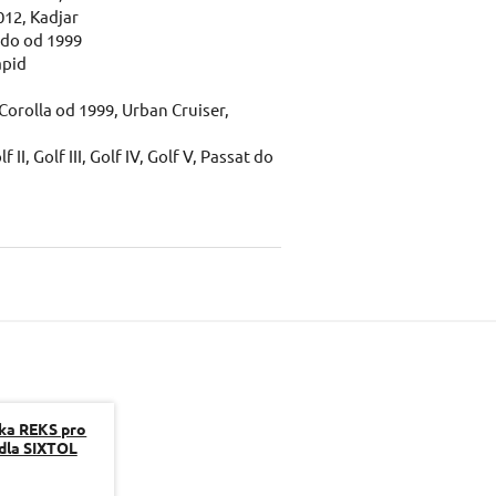
012, Kadjar
edo od 1999
apid
Corolla od 1999, Urban Cruiser,
, Golf III, Golf IV, Golf V, Passat do
ka REKS pro
idla SIXTOL