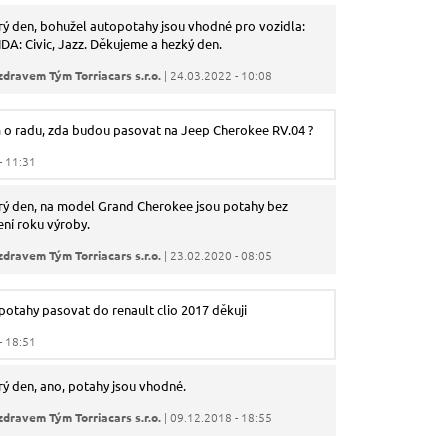
ý den, bohužel autopotahy jsou vhodné pro vozidla:
A: Civic, Jazz. Děkujeme a hezký den.
zdravem Tým Torriacars s.r.o.
| 24.03.2022 - 10:08
 o radu, zda budou pasovat na Jeep Cherokee RV.04 ?
- 11:31
ý den, na model Grand Cherokee jsou potahy bez
ní roku výroby.
zdravem Tým Torriacars s.r.o.
| 23.02.2020 - 08:05
otahy pasovat do renault clio 2017 děkuji
- 18:51
ý den, ano, potahy jsou vhodné.
zdravem Tým Torriacars s.r.o.
| 09.12.2018 - 18:55