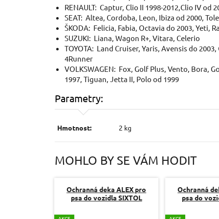
RENAULT: Captur, Clio II 1998-2012,Clio IV od 2
SEAT: Altea, Cordoba, Leon, Ibiza od 2000, Tol
ŠKODA: Felicia, Fabia, Octavia do 2003, Yeti, R
SUZUKI: Liana, Wagon R+, Vitara, Celerio
TOYOTA: Land Cruiser, Yaris, Avensis do 2003, 
4Runner
VOLKSWAGEN: Fox, Golf Plus, Vento, Bora, Golf II
1997, Tiguan, Jetta II, Polo od 1999
Parametry:
Hmotnost:
2 kg
MOHLO BY SE VÁM HODIT
Ochranná deka ALEX pro
Ochranná de
psa do vozidla SIXTOL
psa do voz
A
KCE
A
KCE