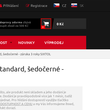
Přihlášení
Registrace
CZ
SK
dopravy zdarma
zbývá
0 Kč
oupit zboží za 500 Kč
0
OST
NOVINKY
VÝPRODEJ
 šedočerné - záruka 3 roky SIXTOL
andard, šedočerné -
líto, ale produkt není skladem a jeho dodání je
. Dodání je pravděpodobně více jak 1 měsíc, tudíž
jednat. Pro hlídání dostupnosti využijte tlačítko
 DOSTUPNOST A CENU
a my Vás informujeme ihned,
dukt dorazí.