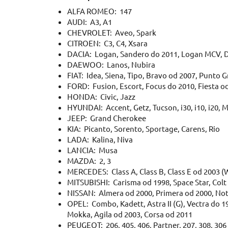
ALFA ROMEO: 147
AUDI: A3, A1
CHEVROLET: Aveo, Spark
CITROEN: C3, C4, Xsara
DACIA: Logan, Sandero do 2011, Logan MCV, D
DAEWOO: Lanos, Nubira
FIAT: Idea, Siena, Tipo, Bravo od 2007, Punto G
FORD: Fusion, Escort, Focus do 2010, Fiesta 
HONDA: Civic, Jazz
HYUNDAI: Accent, Getz, Tucson, i30, i10, i20, M
JEEP: Grand Cherokee
KIA: Picanto, Sorento, Sportage, Carens, Rio
LADA: Kalina, Niva
LANCIA: Musa
MAZDA: 2, 3
MERCEDES: Class A, Class B, Class E od 2003 (
MITSUBISHI: Carisma od 1998, Space Star, Colt
NISSAN: Almera od 2000, Primera od 2000, Note
OPEL: Combo, Kadett, Astra II (G), Vectra do 1999
Mokka, Agila od 2003, Corsa od 2011
PEUGEOT: 206, 405, 406, Partner, 207, 308, 306