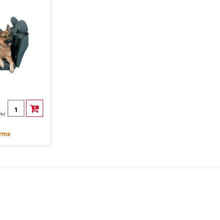
PH
rma