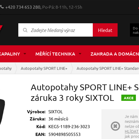
+420 734 653 280,
Po-Pá: 8-11h, 12-15h
Do
Hledat
nak
KAPALINY
MĚŘÍCÍ TECHNIKA
ZAHRADA A DOMÁCN
potahy
Autopotahy SPORT LINE+
Autopotahy SPORT LINE+ Standard,
Autopotahy SPORT LINE+ St
záruka 3 roky SIXTOL
A
KCE
Výrobce:
SIXTOL
Je nám 
Záruka:
36 měsíců
neznáme
Kód:
KEG5-1189-236-3023
nelze ob
HLÍDAT
EAN:
5904898505553
jak pro