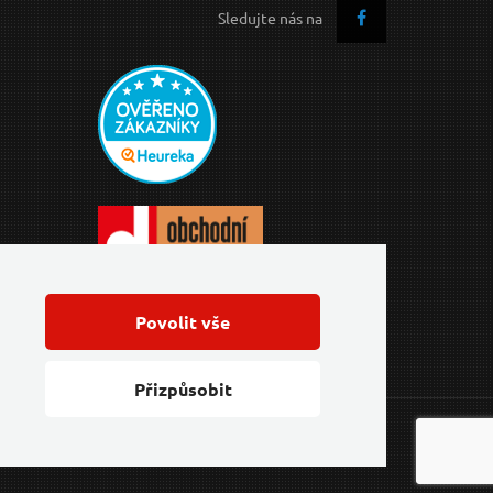
Sledujte nás na
Povolit vše
Přizpůsobit
Feo.cz