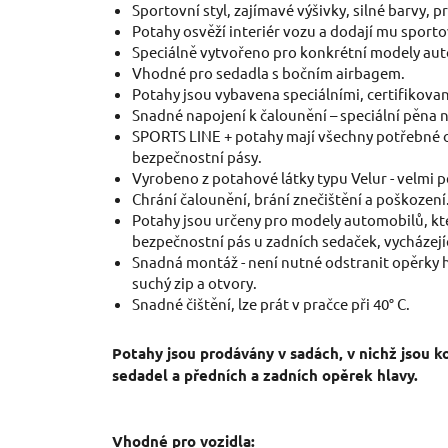
Sportovní styl, zajímavé výšivky, silné barvy, p
Potahy osvěží interiér vozu a dodají mu sporto
Speciálně vytvořeno pro konkrétní modely au
Vhodné pro sedadla s bočním airbagem.
Potahy jsou vybavena speciálními, certifikovan
Snadné napojení k čalounění – speciální pěna n
SPORTS LINE + potahy mají všechny potřebné o
bezpečnostní pásy.
Vyrobeno z potahové látky typu Velur - velmi p
Chrání čalounění, brání znečištění a poškození
Potahy jsou určeny pro modely automobilů, kte
bezpečnostní pás u zadních sedaček, vycházejí
Snadná montáž - není nutné odstranit opěrky h
suchý zip a otvory.
Snadné čištění, lze prát v pračce při 40° C.
Potahy jsou prodávány v sadách, v nichž jsou 
sedadel a předních a zadních opěrek hlavy.
Vhodné pro vozidla: