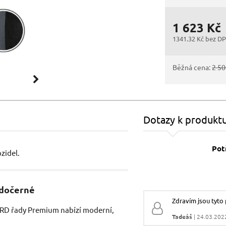
1 623 Kč
1341.32 Kč bez D
Běžná cena:
2 50
Dotazy k produkt
Pot
zidel.
Vaše jméno:
edočerné
Zdravím jsou tyto 
RD řady Premium nabízí moderní,
Tadeáš
| 24.03.2022
Váš e-mail: