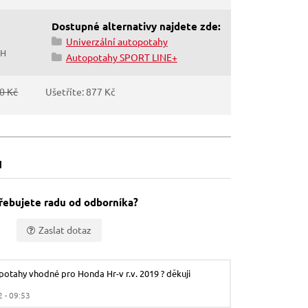
Dostupné alternativy najdete zde:
Univerzální autopotahy
PH
Autopotahy SPORT LINE+
0 Kč
Ušetříte: 877 Kč
u
řebujete radu od odborníka?
Zaslat dotaz
potahy vhodné pro Honda Hr-v r.v. 2019 ? děkuji
 - 09:53