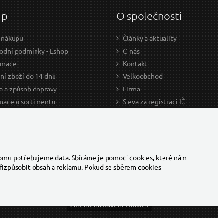
up
O společnosti
 nákupu
Články a aktuality
dní podmínky - Eshop
O nás
amace
Kontakt
ní zboží do 14 dnů
Velkoobchod
a a způsob dopravy
Firma
mace o sortimentu
Sleva za registraci IČ
odce nákupem
Kariéra
ažení
Cookies
Developers - TorriaCars
tomu potřebujeme data. Sbíráme je
pomocí cookies
, které nám
řizpůsobit obsah a reklamu. Pokud se sběrem cookies
Změnit nastavení cookies