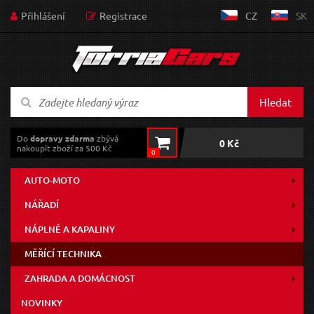
Přihlášení
Registrace
CZ
SK
Hledat
Do
dopravy zdarma
zbývá
0 Kč
nakoupit zboží za 500 Kč
0
AUTO-MOTO
NÁŘADÍ
NÁPLNĚ A KAPALINY
MĚŘÍCÍ TECHNIKA
ZAHRADA A DOMÁCNOST
NOVINKY