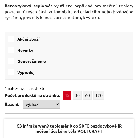
Bezdotykový teploměr
využijete například pro měření teploty
povrchu různých částí automobilu, od chladicího nebo brzdového
systému, přes díly klimatizace a motoru, k výfuku.
Akční zboží
Novinky
Doporučujeme
Výprodej
1 nalezených produktů
Počet produktů na stránku:
15
30
60
120
Řazení:
K3 infračervený teploměr 0 do 50 °C bezdotykové IR
měření lidského těla VOLTCRAFT