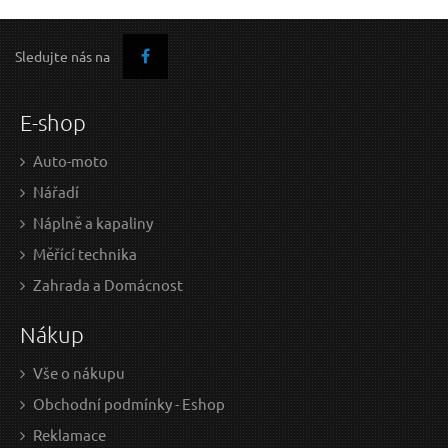
Sledujte nás na
E-shop
Auto-moto
Nářadí
Náplně a kapaliny
Měřící technika
Zahrada a Domácnost
Nákup
Vše o nákupu
Obchodní podmínky - Eshop
Reklamace