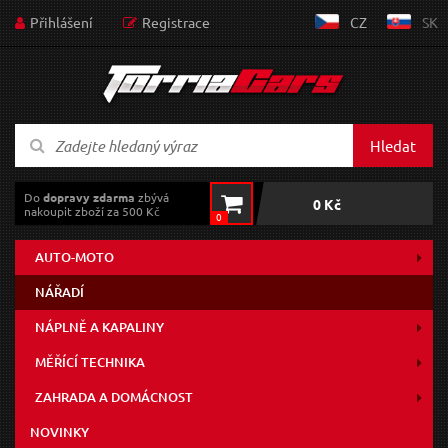
Přihlášení
Registrace
CZ
SK
Hledat
Do
dopravy zdarma
zbývá
0 Kč
nakoupit zboží za 500 Kč
0
AUTO-MOTO
NÁŘADÍ
NÁPLNĚ A KAPALINY
MĚŘÍCÍ TECHNIKA
ZAHRADA A DOMÁCNOST
NOVINKY