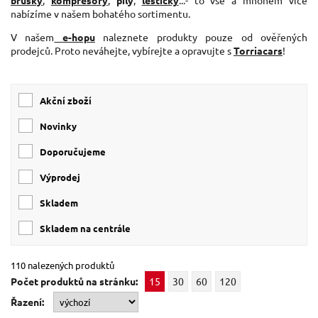
brusky
,
kompresory
,
pily
,
leštičky
...- to vše a mnohem více
nabízíme v našem bohatého sortimentu.
V našem
e-hopu
naleznete produkty pouze od ověřených
prodejců. Proto neváhejte, vybírejte a opravujte s
Torriacars
!
Akční zboží
Novinky
Doporučujeme
Výprodej
skladem
skladem na centrále
110 nalezených produktů
Počet produktů na stránku:
15
30
60
120
Řazení: