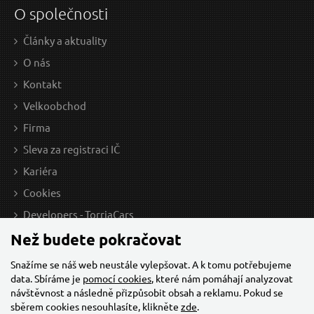
O společnosti
Články a aktuality
O nás
Kontakt
Velkoobchod
Firma
Sleva za registraci IČ
Kariéra
Cookies
Developers - TorriaCars
Než budete pokračovat
Snažíme se náš web neustále vylepšovat. A k tomu potřebujeme
data. Sbíráme je
pomocí cookies
, které nám pomáhají analyzovat
návštěvnost a následně přizpůsobit obsah a reklamu. Pokud se
sběrem cookies nesouhlasíte, klikněte
zde
.