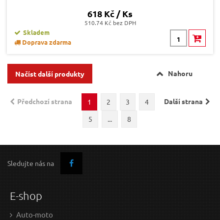
618 Kč / Ks
510.74 Kč bez DPH
Skladem
Doprava zdarma
Nahoru
Načíst další produkty
Předchozí strana
Další strana
1
2
3
4
5
...
8
Sledujte nás na
E-shop
Auto-moto