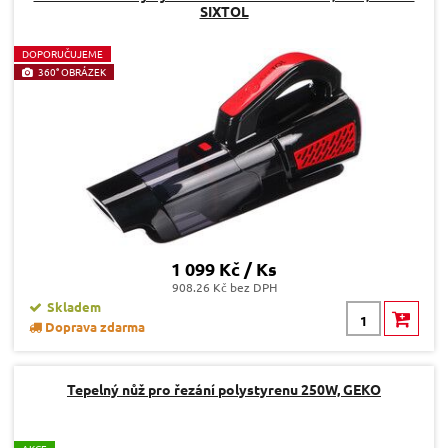
SIXTOL
D
OPORUČUJEME
360° OBRÁZEK
1 099 Kč / Ks
908.26 Kč bez DPH
Skladem
Doprava zdarma
Tepelný nůž pro řezání polystyrenu 250W, GEKO