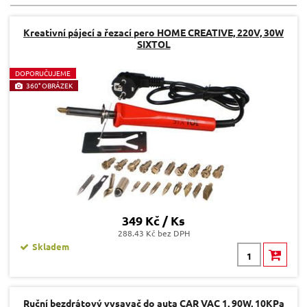
Kreativní pájecí a řezací pero HOME CREATIVE, 220V, 30W
SIXTOL
D
OPORUČUJEME
360° OBRÁZEK
349 Kč / Ks
288.43 Kč bez DPH
Skladem
Ruční bezdrátový vysavač do auta CAR VAC 1, 90W, 10KPa