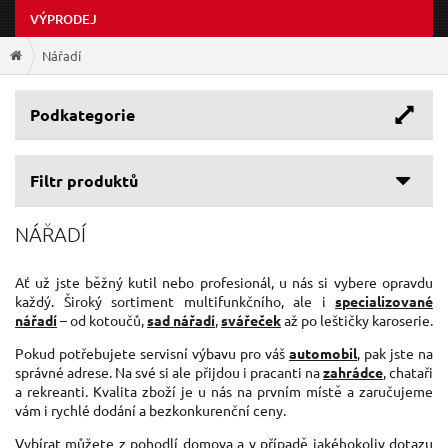
VÝPRODEJ
Nářadí
Podkategorie
Filtr produktů
NÁŘADÍ
Ať už jste běžný kutil nebo profesionál, u nás si vybere opravdu
každý. Široký sortiment multifunkčního, ale i
specializované
nářadí
– od kotoučů,
sad nářadí
,
svářeček
až po leštičky karoserie.
Pokud potřebujete servisní výbavu pro váš
automobil
, pak jste na
správné adrese. Na své si ale přijdou i pracanti na
zahrádce
, chataři
a rekreanti. Kvalita zboží je u nás na prvním místě a zaručujeme
vám i rychlé dodání a bezkonkurenční ceny.
Vybírat můžete z pohodlí domova a v případě jakéhokoliv dotazu