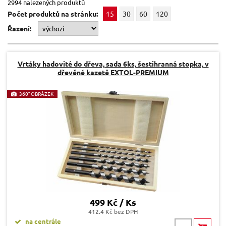
2994 nalezených produktů
Počet produktů na stránku:
15
30
60
120
Řazení:
Vrtáky hadovité do dřeva, sada 6ks, šestihranná stopka, v
dřevěné kazetě EXTOL-PREMIUM
360° OBRÁZEK
499 Kč / Ks
412.4 Kč bez DPH
na centrále