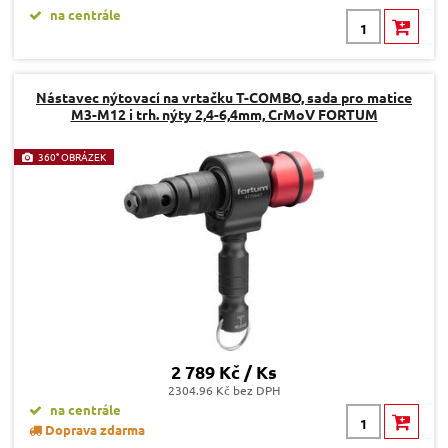
na centrále
Nástavec nýtovací na vrtačku T-COMBO, sada pro matice
M3-M12 i trh. nýty 2,4-6,4mm, CrMoV FORTUM
360° OBRÁZEK
2 789 Kč / Ks
2304.96 Kč bez DPH
na centrále
Doprava zdarma