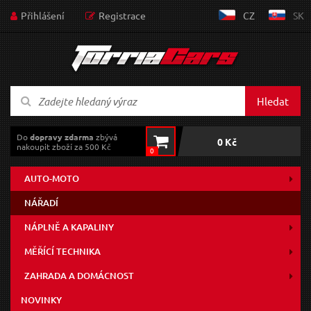
Přihlášení
Registrace
CZ
SK
Hledat
Do
dopravy zdarma
zbývá
0 Kč
nakoupit zboží za 500 Kč
0
AUTO-MOTO
NÁŘADÍ
NÁPLNĚ A KAPALINY
MĚŘÍCÍ TECHNIKA
ZAHRADA A DOMÁCNOST
NOVINKY