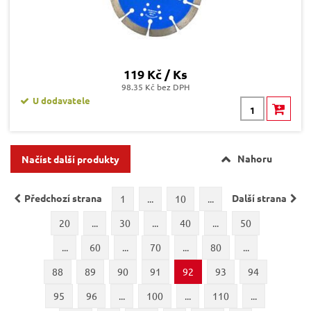
119 Kč / Ks
98.35 Kč bez DPH
U dodavatele
Nahoru
Načíst další produkty
Předchozí strana
Další strana
1
...
10
...
20
...
30
...
40
...
50
...
60
...
70
...
80
...
88
89
90
91
92
93
94
95
96
...
100
...
110
...