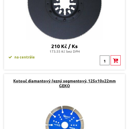
210 Kč / Ks
173.55 Kč bez DPH
na centrále
Kotouč diamantový řezný segmentový, 125x10x22mm
GEKO