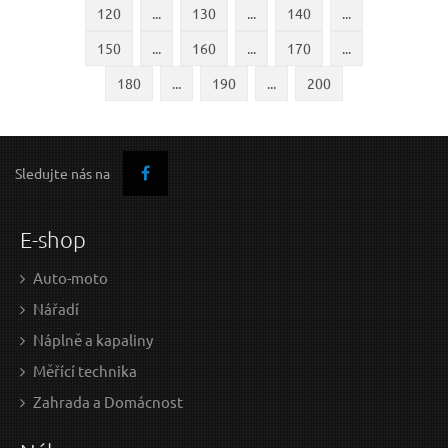
120
...
130
...
140
...
150
...
160
...
170
...
180
...
190
...
200
Sledujte nás na
E-shop
Auto-moto
Nářadí
Náplně a kapaliny
Měřící technika
Zahrada a Domácnost