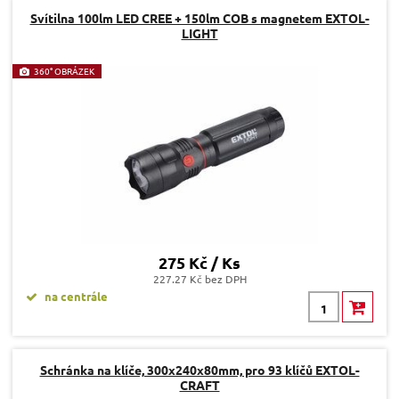
Svítilna 100lm LED CREE + 150lm COB s magnetem EXTOL-
LIGHT
360° OBRÁZEK
275 Kč / Ks
227.27 Kč bez DPH
na centrále
Schránka na klíče, 300x240x80mm, pro 93 klíčů EXTOL-
CRAFT