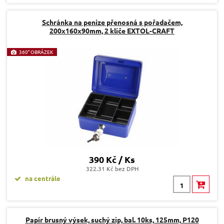
Schránka na peníze přenosná s pořadačem,
200x160x90mm, 2 klíče EXTOL-CRAFT
360° OBRÁZEK
390 Kč / Ks
322.31 Kč bez DPH
na centrále
Papír brusný výsek, suchý zip, bal. 10ks, 125mm, P120