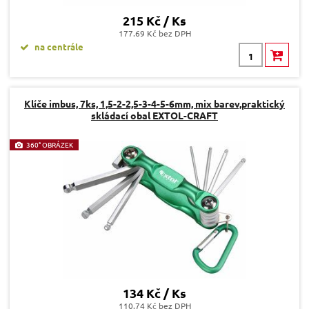
215 Kč / Ks
177.69 Kč bez DPH
na centrále
Klíče imbus, 7ks, 1,5-2-2,5-3-4-5-6mm, mix barev,praktický
skládací obal EXTOL-CRAFT
360° OBRÁZEK
134 Kč / Ks
110.74 Kč bez DPH