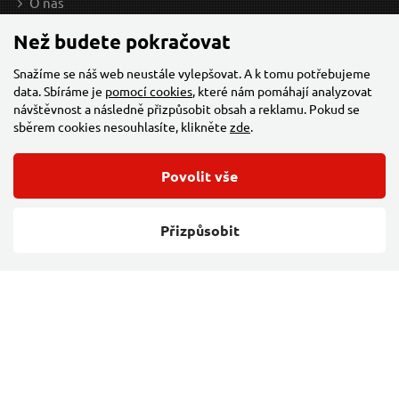
O nás
Kontakt
Než budete pokračovat
Velkoobchod
Snažíme se náš web neustále vylepšovat. A k tomu potřebujeme
Firma
data. Sbíráme je
pomocí cookies
, které nám pomáhají analyzovat
návštěvnost a následně přizpůsobit obsah a reklamu. Pokud se
Sleva za registraci IČ
sběrem cookies nesouhlasíte, klikněte
zde
.
Kariéra
Cookies
Povolit vše
Developers - TorriaCars
Přizpůsobit