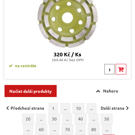
320 Kč / Ks
264.46 Kč bez DPH
na centrále
Nahoru
Načíst další produkty
Předchozí strana
Další strana
1
...
10
...
20
...
30
...
40
...
50
...
60
...
70
...
80
...