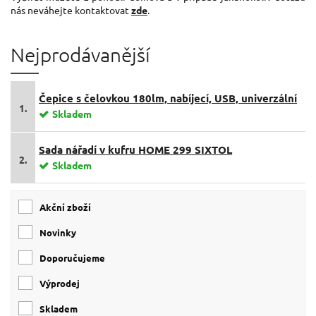
nás neváhejte kontaktovat
zde
.
Nejprodávanější
Čepice s čelovkou 180lm, nabíjecí, USB, univerzální
1.
velikost, bavlna/PE, černá SIXTOL
Skladem
Sada nářadí v kufru HOME 299 SIXTOL
2.
Skladem
Akční zboží
Novinky
Doporučujeme
Výprodej
skladem