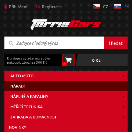
Přihlášení
Registrace
CZ
SK
Hledat
Do
dopravy zdarma
zbývá
0 Kč
nakoupit zboží za 500 Kč
0
AUTO-MOTO
NÁŘADÍ
NÁPLNĚ A KAPALINY
MĚŘÍCÍ TECHNIKA
ZAHRADA A DOMÁCNOST
NOVINKY