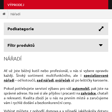
VÝPRODEJ
Nářadí
Podkategorie
Filtr produktů
NÁŘADÍ
Ať už jste běžný kutil nebo profesionál, u nás si vybere opravdu
každý. Široký sortiment multifunkčního, ale i
specializované
nářadí
– od kotoučů,
sad nářadí
,
svářeček
až po leštičky karoserie.
Pokud potřebujete servisní výbavu pro váš
automobil
, pak jste na
správné adrese. Na své si ale přijdou i pracanti na
zahrádce
, chataři
a rekreanti. Kvalita zboží je u nás na prvním místě a zaručujeme
vám i rychlé dodání a bezkonkurenční ceny.
Vybírat můžete z pohodlí domova a v případě jakéhokoliv dotazu