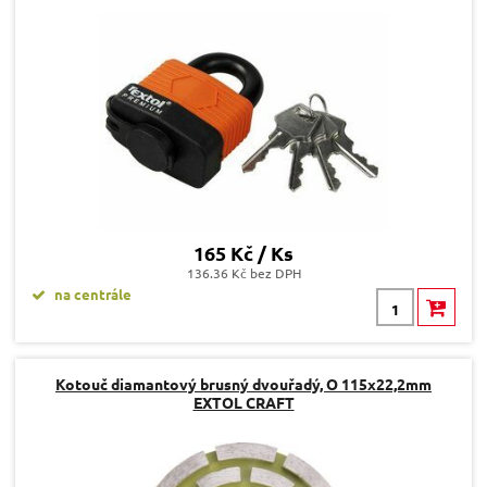
165 Kč / Ks
136.36 Kč bez DPH
na centrále
Kotouč diamantový brusný dvouřadý, O 115x22,2mm
EXTOL CRAFT