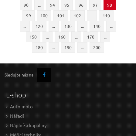
90
...
94
95
96
97
98
99
100
101
102
...
110
...
120
...
130
...
140
...
150
...
160
...
170
...
180
...
190
...
200
Sledujte nás na
E-shop
Auto-moto
Nářadí
Náplně a kapaliny
Měřící technika