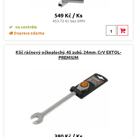
549 Kč / Ks
453.72 Kč bez DPH
na centrále
Doprava zdarma
Klíč ráčnový očkoplochý, 45 zubů, 24mm, CrV EXTOL-
PREMIUM
380 Kč / Ks