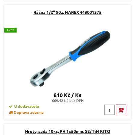
Ráčna 1/2" 90z, NAREX 443001375
A
KCE
810 Kč / Ks
669.42 Kč bez DPH
U dodavatele
Doprava zdarma
Hroty, sada 10ks, PH 1x50mm, S2/TiN KITO