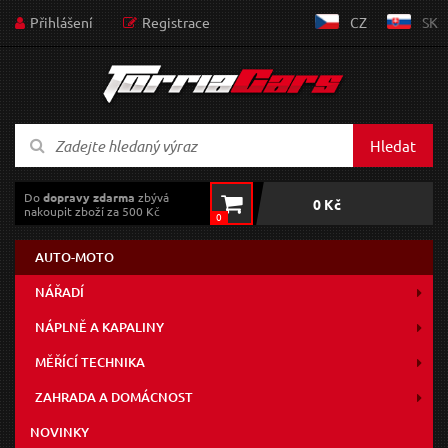
Přihlášení
Registrace
CZ
SK
Hledat
Do
dopravy zdarma
zbývá
0 Kč
nakoupit zboží za 500 Kč
0
AUTO-MOTO
NÁŘADÍ
NÁPLNĚ A KAPALINY
MĚŘÍCÍ TECHNIKA
ZAHRADA A DOMÁCNOST
NOVINKY