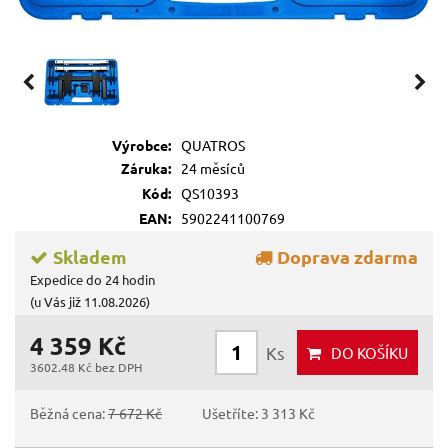
Výrobce:
QUATROS
Záruka:
24 měsíců
Kód:
QS10393
EAN:
5902241100769
Skladem
Doprava zdarma
Expedice do 24 hodin
(u Vás již 11.08.2026)
4 359 Kč
Ks
DO KOŠÍKU
3602.48 Kč bez DPH
Běžná cena:
7 672 Kč
Ušetříte: 3 313 Kč