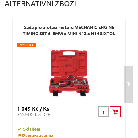
ALTERNATIVNÍ ZBOŽÍ
Dotaz:
Sada pro aretaci motoru MECHANIC ENGINE
Sa
TIMING SET 6, BMW a MINI N12 a N14 SIXTOL
N
OVINKA
Odeslat dotaz
1 049 Kč / Ks
1 0
866.94 Kč bez DPH
845.
Skladem
Doprava zdarma
D