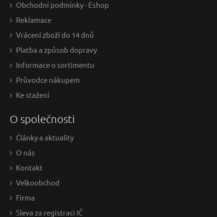
Obchodní podmínky - Eshop
Sada pro aretaci motoru MECHANIC ENGINE
Are
Reklamace
TIMING SET 31, BMW N43 SIXTOL
Vrácení zboží do 14 dnů
N
OVINKA
Platba a způsob dopravy
Informace o sortimentu
Průvodce nákupem
Ke stažení
O společnosti
Články a aktuality
1 699 Kč / Ks
4 1
O nás
1404.13 Kč bez DPH
3396
Kontakt
Skladem
Velkoobchod
Doprava zdarma
D
Firma
Sleva za registraci IČ