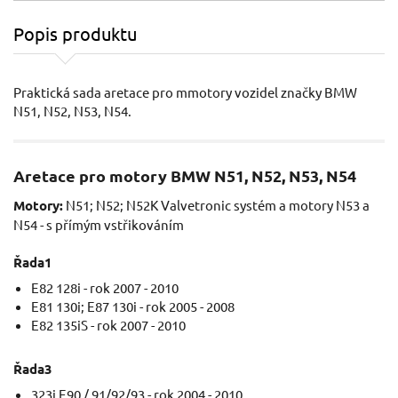
Popis produktu
Praktická sada aretace pro mmotory vozidel značky BMW
N51, N52, N53, N54.
Aretace pro motory BMW N51, N52, N53, N54
Motory:
N51; N52; N52K Valvetronic systém a motory N53 a
N54 - s přímým vstřikováním
Řada1
E82 128i - rok 2007 - 2010
E81 130i; E87 130i - rok 2005 - 2008
E82 135iS - rok 2007 - 2010
Řada3
323i E90 / 91/92/93 - rok 2004 - 2010