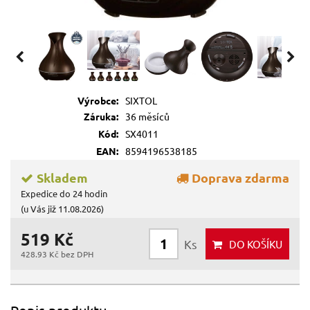
Výrobce:
SIXTOL
Záruka:
36 měsíců
Kód:
SX4011
EAN:
8594196538185
Skladem
Doprava zdarma
Expedice do 24 hodin
(u Vás již 11.08.2026)
519 Kč
Ks
DO KOŠÍKU
428.93 Kč bez DPH