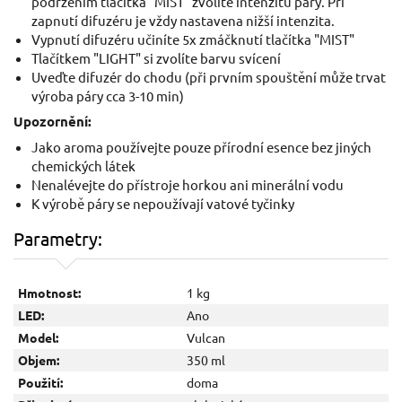
podržením tlačítka "MIST" zvolíte intenzitu páry. Při
zapnutí difuzéru je vždy nastavena nižší intenzita.
Vypnutí difuzéru učiníte 5x zmáčknutí tlačítka "MIST"
Tlačítkem "LIGHT" si zvolíte barvu svícení
Uveďte difuzér do chodu (při prvním spouštění může trvat
výroba páry cca 3-10 min)
Upozornění:
Jako aroma používejte pouze přírodní esence bez jiných
chemických látek
Nenalévejte do přístroje horkou ani minerální vodu
K výrobě páry se nepoužívají vatové tyčinky
Parametry:
Hmotnost:
1 kg
LED:
Ano
Model:
Vulcan
Objem:
350 ml
Použití:
doma