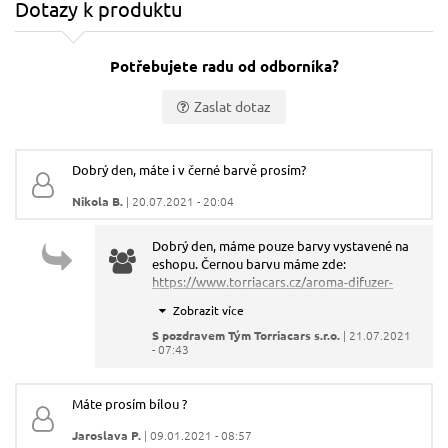
Dotazy k produktu
Potřebujete radu od odborníka?
Zaslat dotaz
Vaše jméno:
Dobrý den, máte i v černé barvě prosím?
Nikola B.
| 20.07.2021 - 20:04
Váš e-mail:
Dobrý den, máme pouze barvy vystavené na
eshopu. Černou barvu máme zde:
Dotaz:
https://www.torriacars.cz/aroma-difuzer-
vulcan-cerny-lesk-350ml-sixtol
S pozdravem Tým Torriacars s.r.o.
| 21.07.2021
- 07:43
Máte prosím bílou ?
Odeslat dotaz
Jaroslava P.
| 09.01.2021 - 08:57