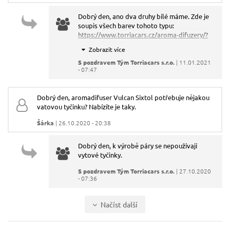
Dobrý den, ano dva druhy bílé máme. Zde je
soupis všech barev tohoto typu:
https://www.torriacars.cz/aroma-difuzery/?
f%5Bcolnamebbh%5D%5B0%5D=Vulcan
S pozdravem Tým Torriacars s.r.o.
| 11.01.2021
- 07:47
Dobrý den, aromadifuser Vulcan Sixtol potřebuje nějakou
vatovou tyčinku? Nabízíte je taky.
Šárka
| 26.10.2020 - 20:38
Dobrý den, k výrobě páry se nepoužívají
vytové tyčinky.
S pozdravem Tým Torriacars s.r.o.
| 27.10.2020
- 07:36
Načíst další