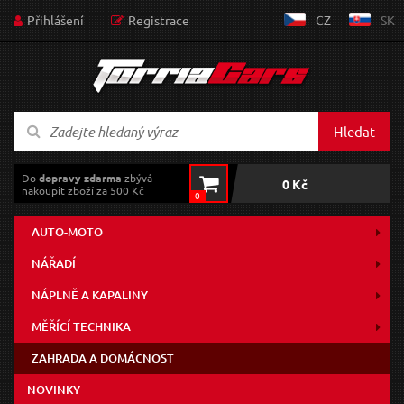
Přihlášení
Registrace
CZ
SK
Hledat
Do
dopravy zdarma
zbývá
0 Kč
nakoupit zboží za 500 Kč
0
AUTO-MOTO
NÁŘADÍ
NÁPLNĚ A KAPALINY
MĚŘÍCÍ TECHNIKA
ZAHRADA A DOMÁCNOST
NOVINKY