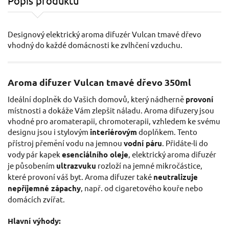
Popis produktu
Designový elektrický aroma difuzér Vulcan tmavé dřevo
vhodný do každé domácnosti ke zvlhčení vzduchu.
Aroma difuzer Vulcan tmavé dřevo 350ml
Ideální doplněk do Vašich domovů, který nádherně
provoní
místnosti a dokáže Vám zlepšit náladu. Aroma difuzery jsou
vhodné pro aromaterapii, chromoterapii, vzhledem ke svému
designu jsou i stylovým
interiérovým
doplňkem. Tento
přístroj přemění vodu na jemnou
vodní páru
. Přidáte-li do
vody pár kapek
esenciálního oleje
, elektrický aroma difuzér
je působením
ultrazvuku
rozloží na jemné mikročástice,
které provoní váš byt. Aroma difuzer také
neutralizuje
nepříjemné zápachy
, např. od cigaretového kouře nebo
domácích zvířat.
Hlavní výhody: