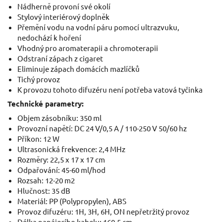
Nádherně provoní své okolí
Stylový interiérový doplněk
Přemění vodu na vodní páru pomocí ultrazvuku,
nedochází k hoření
Vhodný pro aromaterapii a chromoterapii
Odstraní zápach z cigaret
Eliminuje zápach domácích mazlíčků
Tichý provoz
K provozu tohoto difuzéru není potřeba vatová tyčinka
Technické parametry:
Objem zásobníku: 350 ml
Provozní napětí: DC 24 V/0,5 A / 110-250 V 50/60 hz
Příkon: 12 W
Ultrasonická frekvence: 2,4 MHz
Rozměry: 22,5 x 17 x 17 cm
Odpařování: 45-60 ml/hod
Rozsah: 12-20 m2
Hlučnost: 35 dB
Materiál: PP (Polypropylen), ABS
Provoz difuzéru: 1H, 3H, 6H, ON nepřetržitý provoz
Délka napájecího kabelu: 160,5 cm