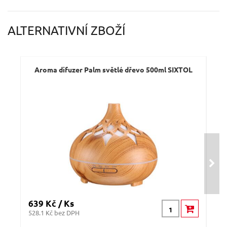
ALTERNATIVNÍ ZBOŽÍ
Aroma difuzer Palm světlé dřevo 500ml SIXTOL
Ar
639 Kč / Ks
389
528.1 Kč bez DPH
321.