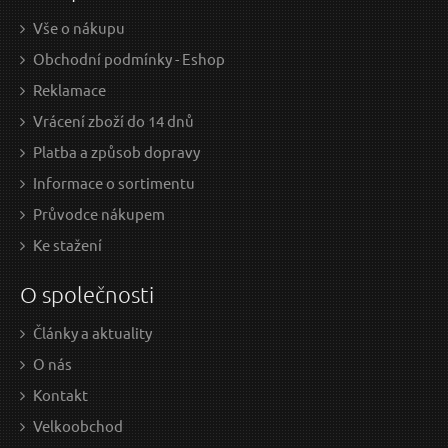
D
Vše o nákupu
Obchodní podmínky - Eshop
Aroma difuzer Palm bílé dřevo 500ml SIXTOL
A
Reklamace
Vrácení zboží do 14 dnů
Platba a způsob dopravy
Informace o sortimentu
Průvodce nákupem
Ke stažení
O společnosti
Články a aktuality
639 Kč / Ks
389
O nás
528.1 Kč bez DPH
321.
Kontakt
Skladem
Velkoobchod
Doprava zdarma