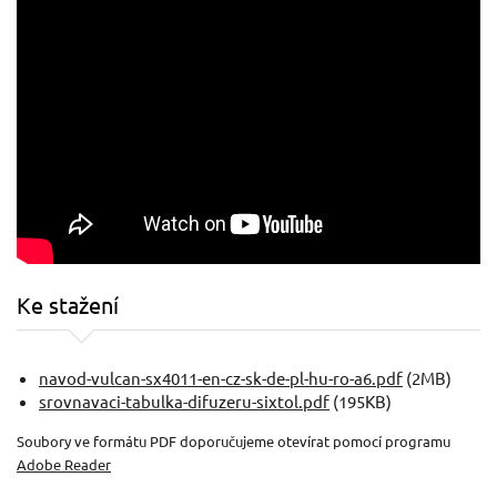
Ke stažení
navod-vulcan-sx4011-en-cz-sk-de-pl-hu-ro-a6.pdf
(2MB)
srovnavaci-tabulka-difuzeru-sixtol.pdf
(195KB)
Soubory ve formátu PDF doporučujeme otevírat pomocí programu
Adobe Reader