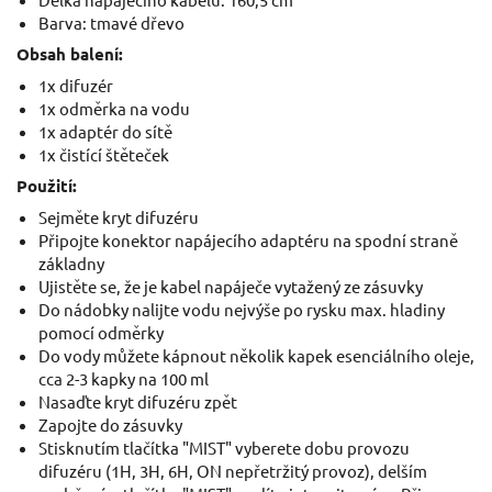
Barva: tmavé dřevo
Obsah balení:
1x difuzér
1x odměrka na vodu
1x adaptér do sítě
1x čistící štěteček
Použití:
Sejměte kryt difuzéru
Připojte konektor napájecího adaptéru na spodní straně
základny
Ujistěte se, že je kabel napáječe vytažený ze zásuvky
Do nádobky nalijte vodu nejvýše po rysku max. hladiny
pomocí odměrky
Do vody můžete kápnout několik kapek esenciálního oleje,
cca 2-3 kapky na 100 ml
Nasaďte kryt difuzéru zpět
Zapojte do zásuvky
Stisknutím tlačítka "MIST" vyberete dobu provozu
difuzéru (1H, 3H, 6H, ON nepřetržitý provoz), delším