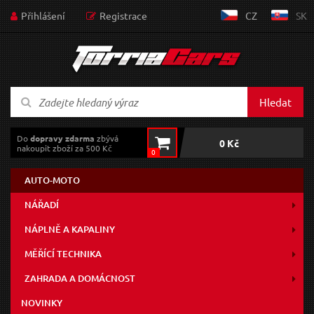
Přihlášení
Registrace
CZ
SK
Hledat
Do
dopravy zdarma
zbývá
0 Kč
nakoupit zboží za 500 Kč
0
AUTO-MOTO
NÁŘADÍ
NÁPLNĚ A KAPALINY
MĚŘÍCÍ TECHNIKA
ZAHRADA A DOMÁCNOST
NOVINKY