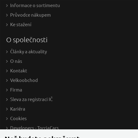
Informace o sortimentu
Průvodce nákupem
Ke stažení
O společnosti
Články a aktuality
O nás
Kontakt
Velkoobchod
Firma
Sleva za registraci IČ
Kariéra
Cookies
Developers - TorriaCars