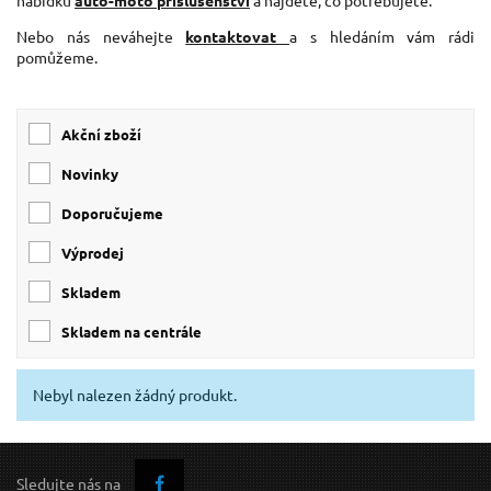
nabídku
auto-moto příslušenství
a najděte, co potřebujete.
Nebo nás neváhejte
kontaktovat
a s hledáním vám rádi
pomůžeme.
Akční zboží
Novinky
Doporučujeme
Výprodej
skladem
skladem na centrále
Nebyl nalezen žádný produkt.
Sledujte nás na