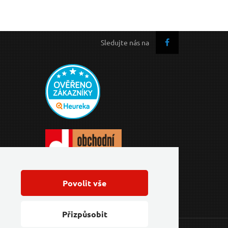
Sledujte nás na
Povolit vše
Přizpůsobit