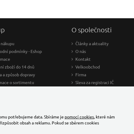
up
O společnosti
 nákupu
Články a aktuality
dní podmínky - Eshop
O nás
amace
Kontakt
ní zboží do 14 dnů
Velkoobchod
a a způsob dopravy
Firma
mace o sortimentu
Sleva za registraci IČ
odce nákupem
Kariéra
ažení
Cookies
Developers - TorriaCars
tomu potřebujeme data. Sbíráme je
pomocí cookies
, které nám
řizpůsobit obsah a reklamu. Pokud se sběrem cookies