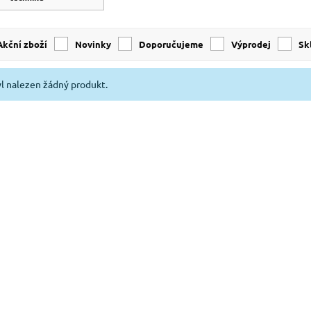
Akční zboží
Novinky
Doporučujeme
Výprodej
s
l nalezen žádný produkt.