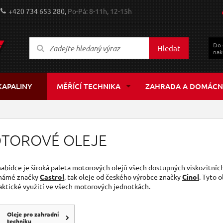
+420 734 653 280,
Po-Pá: 8-11h, 12-15h
Do
Hledat
nak
KAPALINY
MĚŘÍCÍ TECHNIKA
ZAHRADA A DOMÁCN
TOROVÉ OLEJE
nabídce je široká paleta motorových olejů všech dostupných viskozitních
námé značky
Castrol
, tak oleje od českého výrobce značky
Cinol
. Tyto 
aktické využití ve všech motorových jednotkách.
Oleje pro zahradní
techniku