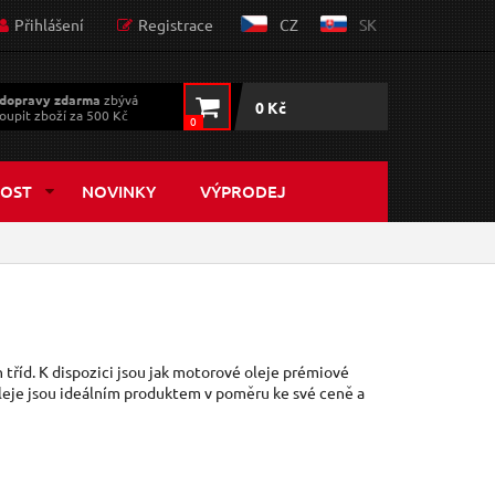
Přihlášení
Registrace
CZ
SK
dopravy zdarma
zbývá
0 Kč
oupit zboží za 500 Kč
0
OST
NOVINKY
VÝPRODEJ
 tříd. K dispozici jsou jak motorové oleje prémiové
oleje jsou ideálním produktem v poměru ke své ceně a