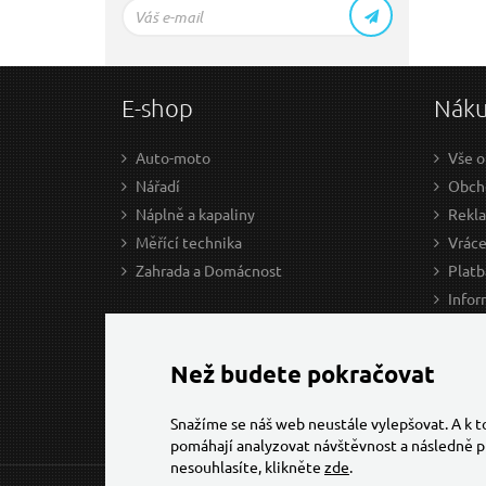
E-shop
Nák
Auto-moto
Vše o
Nářadí
Obcho
Náplně a kapaliny
Rekl
Měřící technika
Vráce
Zahrada a Domácnost
Platb
Infor
Prův
Ke st
Než budete pokračovat
Snažíme se náš web neustále vylepšovat. A k 
pomáhají analyzovat návštěvnost a následně p
nesouhlasíte, klikněte
zde
.