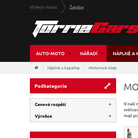
Výdejní místa:
Žandov
AUTO-MOTO
NÁŘADÍ
NÁPLNĚ A 
Náplně a kapaliny
Motorové oleje
MO
Podkategorie
V naší 
Cenové rozpětí
světoz
mají pr
Výrobce
44 Kč
129 Kč
SHERON
(3)
GEKO
(1)