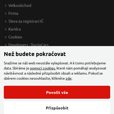
Velkoobchod
Firma
Sleva za registraci IČ
Kariéra
Cookies
Developers - TorriaCars
Než budete pokračovat
Snažíme se náš web neustále vylepšovat. A k tomu potřebujeme
data. Sbíráme je
pomocí cookies
, které nám pomáhají analyzovat
návštěvnost a následně přizpůsobit obsah a reklamu. Pokud se
sběrem cookies nesouhlasíte, klikněte
zde
.
Povolit vše
© 2026 Všechna práva vyhrazena,
Torriacars, s.r.o.
Feo.cz
Přizpůsobit
Změnit nastavení cookies