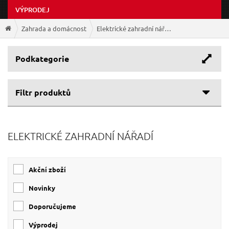
VÝPRODEJ
Zahrada a domácnost
Elektrické zahradní nářadí
Podkategorie
Filtr produktů
Cenové rozpětí
ELEKTRICKÉ ZAHRADNÍ NÁŘADÍ
Výrobce
99 Kč
4 009 Kč
GEKO
(22)
Akční zboží
EXTOL-CRAFT
(6)
EXTOL-INDUSTRIAL
(2)
Novinky
SIXTOL
(2)
Doporučujeme
EXTOL-PREMIUM
(1)
Výprodej
MAR-POL
(1)