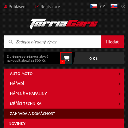
Přihlášení
Registrace
CZ
SK
Hledat
Do
dopravy zdarma
zbývá
0 Kč
nakoupit zboží za 500 Kč
0
AUTO-MOTO
NÁŘADÍ
NÁPLNĚ A KAPALINY
MĚŘÍCÍ TECHNIKA
ZAHRADA A DOMÁCNOST
NOVINKY