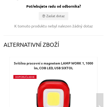
Potřebujete radu od odborníka?
Zaslat dotaz
Vaše jméno:
K tomuto produktu nebyl nalezen žádný dotaz
Váš e-mail:
ALTERNATIVNÍ ZBOŽÍ
Dotaz:
Svítilna pracovní s magnetem LAMP WORK 1, 1000
Sví
lm, COB LED, USB SIXTOL
D
OPORUČUJEME
D
O
Odeslat dotaz