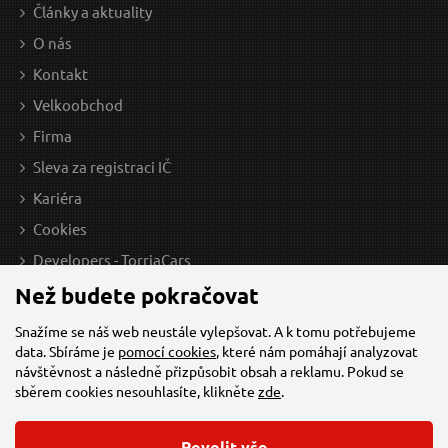
Články a aktuality
309 Kč / Ks
O nás
255.37 Kč bez DPH
Kontakt
Skladem
Velkoobchod
Firma
Sleva za registraci IČ
Kariéra
Cookies
Developers - TorriaCars
Než budete pokračovat
Snažíme se náš web neustále vylepšovat. A k tomu potřebujeme
data. Sbíráme je
pomocí cookies
, které nám pomáhají analyzovat
návštěvnost a následně přizpůsobit obsah a reklamu. Pokud se
sběrem cookies nesouhlasíte, klikněte
zde
.
Povolit vše