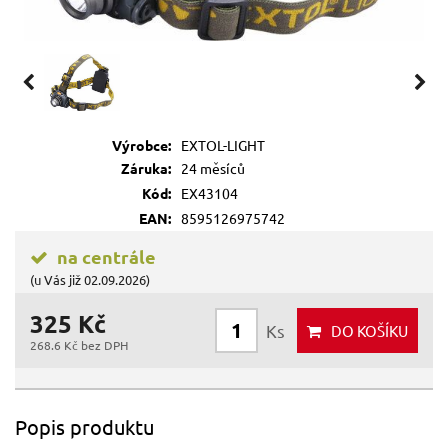
Výrobce:
EXTOL-LIGHT
Záruka:
24 měsíců
Kód:
EX43104
EAN:
8595126975742
na centrále
(u Vás již 02.09.2026)
325 Kč
Ks
DO KOŠÍKU
268.6 Kč bez DPH
Popis produktu