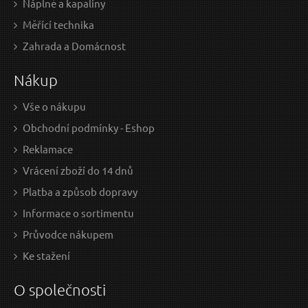
Náplně a kapaliny
Měřící technika
259 Kč / Ks
309
Zahrada a Domácnost
214.05 Kč bez DPH
255.
Nákup
Skladem
Vše o nákupu
Obchodní podmínky - Eshop
Čelovka se senzorem HEADLAMP SENSOR 2, 250
Reklamace
lm, LED, USB SIXTOL
Vrácení zboží do 14 dnů
Platba a způsob dopravy
Informace o sortimentu
Průvodce nákupem
Ke stažení
O společnosti