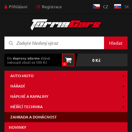
Přihlášení
Registrace
CZ
SK
Hledat
Do
dopravy zdarma
zbývá
0 Kč
nakoupit zboží za 500 Kč
0
AUTO-MOTO
NÁŘADÍ
NÁPLNĚ A KAPALINY
MĚŘÍCÍ TECHNIKA
ZAHRADA A DOMÁCNOST
NOVINKY