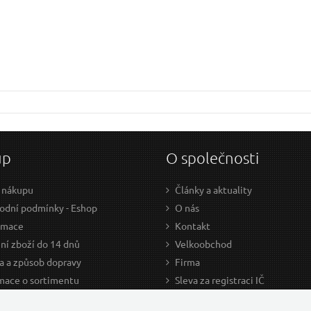
Dotaz:
Odeslat dotaz
up
O společnosti
 nákupu
Články a aktuality
dní podmínky - Eshop
O nás
amace
Kontakt
ní zboží do 14 dnů
Velkoobchod
a a způsob dopravy
Firma
mace o sortimentu
Sleva za registraci IČ
odce nákupem
Kariéra