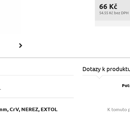
66 Kč
54.55 Kč bez DPH
Dotazy k produkt
Pot
.
Vaše jméno:
0mm, CrV, NEREZ, EXTOL
K tomuto p
Váš e-mail: