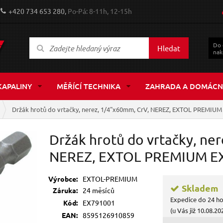
+420 734 653 280,
Po-Pá: 8-11h, 12-15h
Do
Hledat
nak
KAPALINY
MĚŘÍCÍ TECHNIKA
ZAHRADA A DOMÁCN
Držák hrotů do vrtačky, nerez, 1/4"x60mm, CrV, NEREZ, EXTOL PREMI
Držák hrotů do vrtačky, ne
NEREZ, EXTOL PREMIUM 
Výrobce:
EXTOL-PREMIUM
Skladem
Záruka:
24 měsíců
Expedice do 24 h
Kód:
EX791001
(u Vás již 10.08.20
EAN:
8595126910859