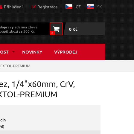
Přihlášení
Registrace
CZ
SK
dopravy zdarma
zbývá
0 Kč
oupit zboží za 500 Kč
0
OST
NOVINKY
VÝPRODEJ
UM EXTOL-PREMIUM
rez, 1/4"x60mm, CrV,
EXTOL-PREMIUM
odin
26)