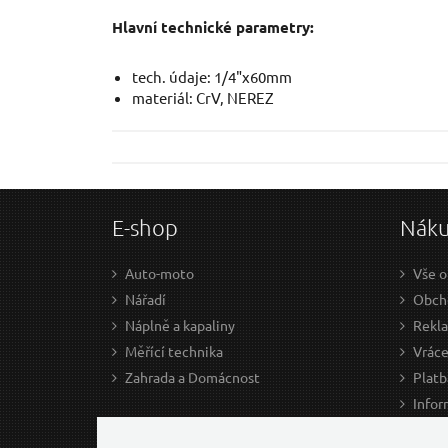
Hlavní technické parametry:
tech. údaje: 1/4"x60mm
materiál: CrV, NEREZ
E-shop
Nák
Auto-moto
Vše o
Nářadí
Obcho
Náplně a kapaliny
Rekl
Měřící technika
Vráce
Zahrada a Domácnost
Platb
Infor
Prův