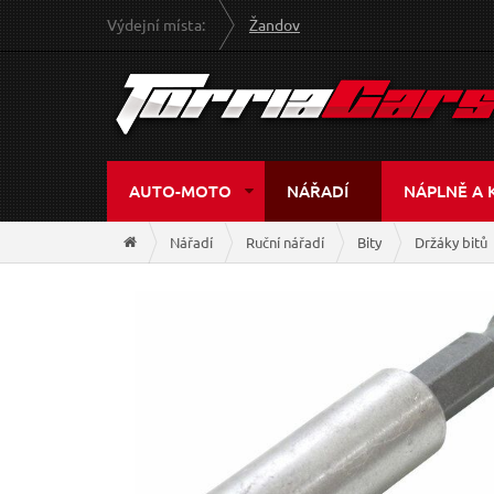
Výdejní místa:
Žandov
AUTO-MOTO
NÁŘADÍ
NÁPLNĚ A 
Nářadí
Ruční nářadí
Bity
Držáky bitů