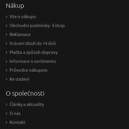
Nákup
Skladem
Vše o nákupu
Obchodní podmínky - Eshop
Esenciální olej - Jedle 10ml SALOOS
E
Reklamace
Vrácení zboží do 14 dnů
Platba a způsob dopravy
Informace o sortimentu
Průvodce nákupem
Ke stažení
O společnosti
Články a aktuality
163 Kč / Ks
145
O nás
134.71 Kč bez DPH
119.
Kontakt
Skladem