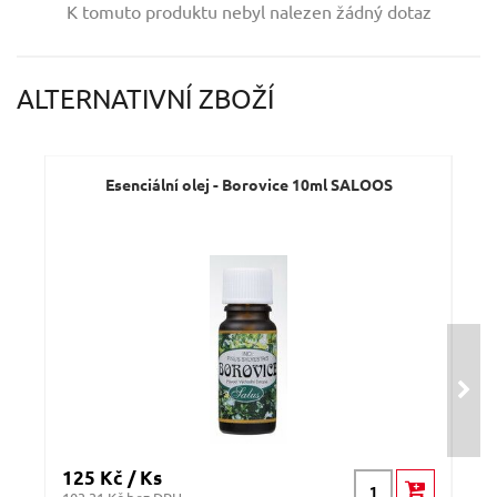
K tomuto produktu nebyl nalezen žádný dotaz
Váš e-mail:
ALTERNATIVNÍ ZBOŽÍ
Dotaz:
Esenciální olej - Borovice 10ml SALOOS
Odeslat dotaz
125 Kč / Ks
135