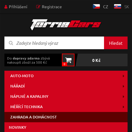
Přihlášení
Registrace
CZ
SK
Hledat
Do
dopravy zdarma
zbývá
0 Kč
nakoupit zboží za 500 Kč
0
AUTO-MOTO
NÁŘADÍ
NÁPLNĚ A KAPALINY
MĚŘÍCÍ TECHNIKA
ZAHRADA A DOMÁCNOST
NOVINKY