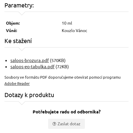
Parametry:
Objem:
10 ml
Vůně:
Kouzlo Vánoc
Ke stažení
saloos-brozura.pdf
(570KB)
saloos-eo-tabulka.pdf
(72KB)
Soubory ve formátu PDF doporučujeme otevírat pomocí programu
Adobe Reader
Dotazy k produktu
Potřebujete radu od odborníka?
Zaslat dotaz
Vaše jméno: