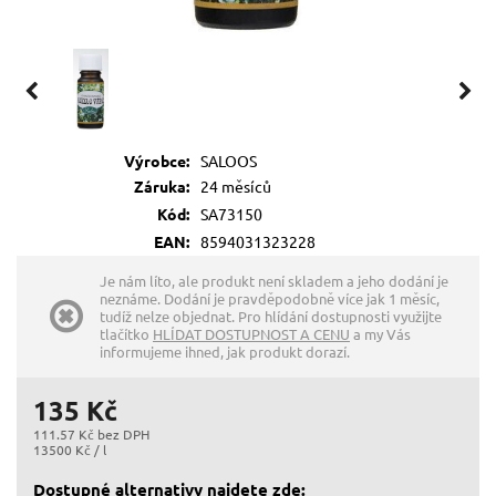
Výrobce:
SALOOS
Záruka:
24 měsíců
Kód:
SA73150
EAN:
8594031323228
Je nám líto, ale produkt není skladem a jeho dodání je
neznáme. Dodání je pravděpodobně více jak 1 měsíc,
tudíž nelze objednat. Pro hlídání dostupnosti využijte
tlačítko
HLÍDAT DOSTUPNOST A CENU
a my Vás
informujeme ihned, jak produkt dorazí.
135 Kč
111.57 Kč bez DPH
13500 Kč / l
Dostupné alternativy najdete zde: