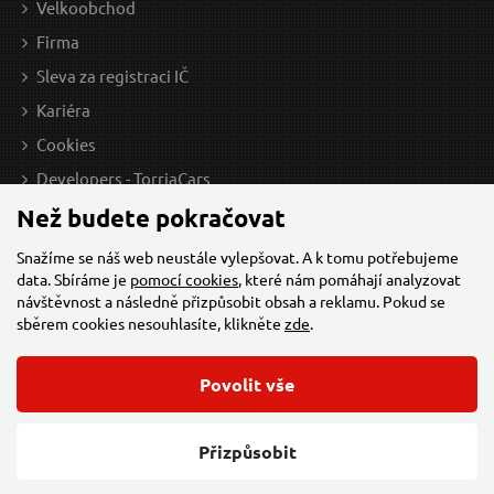
Velkoobchod
Firma
Sleva za registraci IČ
Esenciální olej - Skořice 10ml SALOOS
Kariéra
Cookies
Developers - TorriaCars
Než budete pokračovat
Snažíme se náš web neustále vylepšovat. A k tomu potřebujeme
data. Sbíráme je
pomocí cookies
, které nám pomáhají analyzovat
návštěvnost a následně přizpůsobit obsah a reklamu. Pokud se
sběrem cookies nesouhlasíte, klikněte
zde
.
134 Kč / Ks
141
Povolit vše
110.74 Kč bez DPH
116.
© 2026 Všechna práva vyhrazena,
Torriacars, s.r.o.
Feo.cz
Přizpůsobit
Skladem
Změnit nastavení cookies