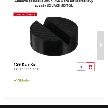
Gumová podložka JACK PAD 3 pro nízkoprofilový
G
zvedák SX JACK SIXTOL
D
OPORUČUJEME
D
O
Odeslat dotaz
159 Kč / Ks
209
131.4 Kč bez DPH
172.
Skladem
Gumová podložka pro zvedák automobilů JACK
G
PAD 6 SIXTOL