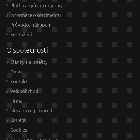
Platba a způsob dopravy
Informace o sortimentu
Průvodce nákupem
Ke stažení
O společnosti
Články a aktuality
159 Kč / Ks
159
O nás
131.4 Kč bez DPH
131.
Kontakt
Skladem
Velkoobchod
Firma
Sleva za registraci IČ
Gumová podložka pro zvedák automobilů JACK
G
Kariéra
PAD 8 SIXTOL
Cookies
D
O
Developers - TorriaCars