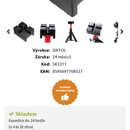
Výrobce:
SIXTOL
Záruka:
24 měsíců
Kód:
SX3311
EAN:
8595697708527
Skladem
Expedice do 24 hodin
(u Vás již zítra)