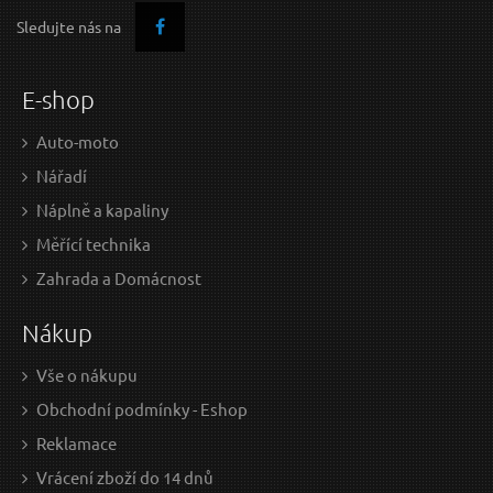
Sledujte nás na
E-shop
Auto-moto
Nářadí
Náplně a kapaliny
Měřící technika
159 Kč / Ks
159
Zahrada a Domácnost
131.4 Kč bez DPH
131.
Nákup
Skladem
Vše o nákupu
Obchodní podmínky - Eshop
Gumová podložka JACK PAD 2 pro nízkoprofilový
G
Reklamace
zvedák SX JACK SIXTOL
Vrácení zboží do 14 dnů