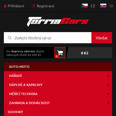
Přihlášení
Registrace
CZ
SK
Hledat
Do
dopravy zdarma
zbývá
0 Kč
nakoupit zboží za 500 Kč
0
AUTO-MOTO
NÁŘADÍ
NÁPLNĚ A KAPALINY
MĚŘÍCÍ TECHNIKA
ZAHRADA A DOMÁCNOST
NOVINKY