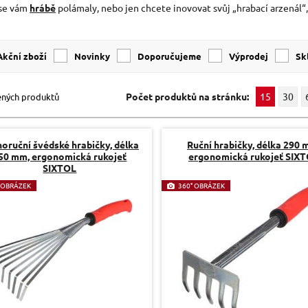
se vám
hrábě
polámaly, nebo jen chcete inovovat svůj „hrabací arzenál“,
Akční zboží
Novinky
Doporučujeme
Výprodej
s
Počet produktů na stránku:
15
30
ených produktů
oruční švédské hrabičky, délka
Ruční hrabičky, délka 290 
50 mm, ergonomická rukojeť
ergonomická rukojeť SIX
SIXTOL
 OBRÁZEK
360° OBRÁZEK