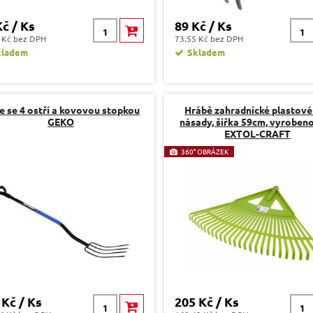
Kč / Ks
89 Kč / Ks
 Kč bez DPH
73.55 Kč bez DPH
kladem
Skladem
le se 4 ostří a kovovou stopkou
Hrábě zahradnické plastové
GEKO
násady, šířka 59cm, vyrobeno
EXTOL-CRAFT
360° OBRÁZEK
 Kč / Ks
205 Kč / Ks