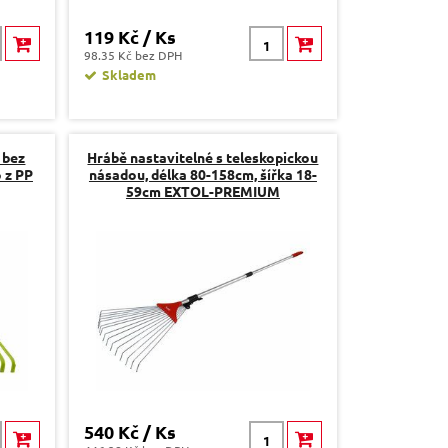
119 Kč / Ks
98.35 Kč bez DPH
Skladem
 bez
Hrábě nastavitelné s teleskopickou
 z PP
násadou, délka 80-158cm, šířka 18-
59cm EXTOL-PREMIUM
540 Kč / Ks