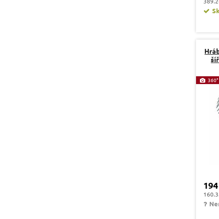
389.2
S
Hráb
ší
360°
194
160.3
Ne