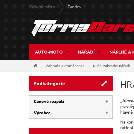
Výdejní místa:
Žandov
AUTO-MOTO
NÁŘADÍ
NÁPLNĚ A 
Zahrada a domácnost
Ruční zahradní nářadí
HR
Podkategorie
„Hlavn
Cenové rozpětí
pravdě
hlavně 
Výrobce
89 Kč
540 Kč
Na kon
EXTOL-PREMIUM
(2)
rutinní
GEKO
(2)