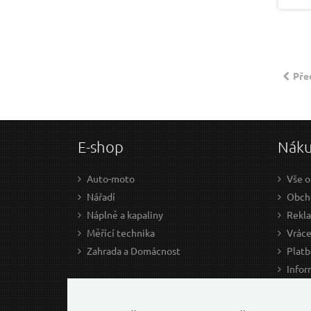
Pře
E-shop
Nák
Auto-moto
Vše o
Nářadí
Obcho
Náplně a kapaliny
Rekl
Měřící technika
Vráce
Zahrada a Domácnost
Platb
Infor
Prův
Ke st