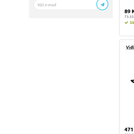
89 
73.55
S
Vid
471