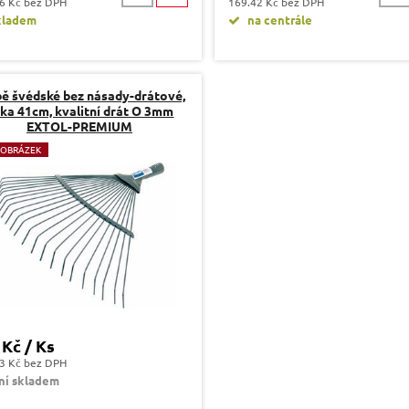
6 Kč bez DPH
169.42 Kč bez DPH
kladem
na centrále
ě švédské bez násady-drátové,
řka 41cm, kvalitní drát O 3mm
EXTOL-PREMIUM
 OBRÁZEK
 Kč / Ks
3 Kč bez DPH
ní skladem