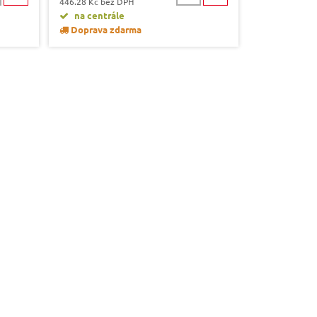
446.28 Kč bez DPH
na centrále
Doprava zdarma