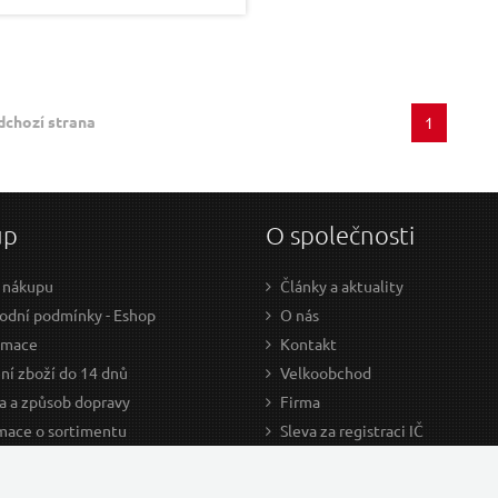
dchozí strana
1
up
O společnosti
 nákupu
Články a aktuality
dní podmínky - Eshop
O nás
amace
Kontakt
ní zboží do 14 dnů
Velkoobchod
a a způsob dopravy
Firma
mace o sortimentu
Sleva za registraci IČ
odce nákupem
Kariéra
ažení
Cookies