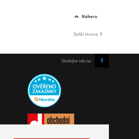
Nahoru
Další strana
Sledujte nás na