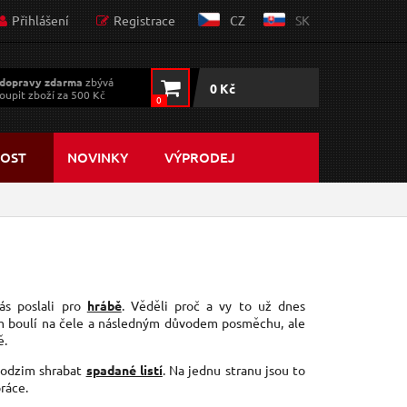
Přihlášení
Registrace
CZ
SK
dopravy zdarma
zbývá
0 Kč
oupit zboží za 500 Kč
0
OST
NOVINKY
VÝPRODEJ
vás poslali pro
hrábě
. Věděli proč a vy to už dnes
 boulí na čele a následným důvodem posměchu, ale
ě.
 podzim shrabat
spadané listí
. Na jednu stranu jsou to
práce.