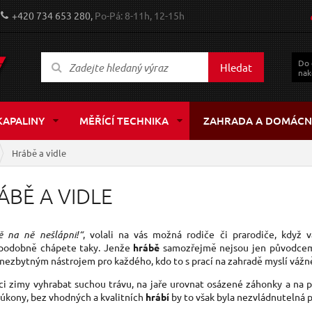
+420 734 653 280,
Po-Pá: 8-11h, 12-15h
Do
Hledat
nak
KAPALINY
MĚŘÍCÍ TECHNIKA
ZAHRADA A DOMÁCN
Hrábě a vidle
ÁBĚ A VIDLE
ě na ně nešlápni!“
, volali na vás možná rodiče či prarodiče, když 
podobně chápete taky. Jenže
hrábě
samozřejmě nejsou jen původcem
nezbytným nástrojem pro každého, kdo to s prací na zahradě myslí vážn
ci zimy vyhrabat suchou trávu, na jaře urovnat osázené záhonky a na
 úkony, bez vhodných a kvalitních
hrábí
by to však byla nezvládnutelná 