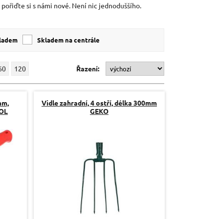
 pořiďte si s námi nové. Není nic jednoduššího.
kladem
skladem na centrále
60
120
Řazení:
mm,
Vidle zahradní, 4 ostří, délka 300mm
TOL
GEKO