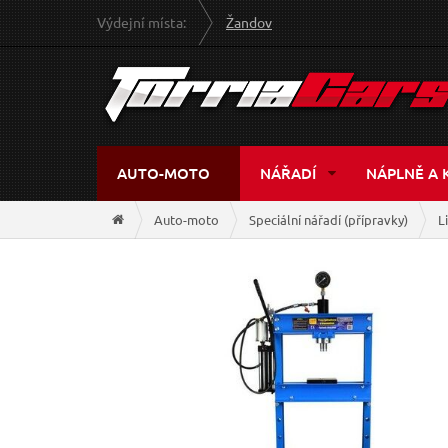
Výdejní místa:
Žandov
AUTO-MOTO
NÁŘADÍ
NÁPLNĚ A 
Auto-moto
Speciální nářadí (přípravky)
L