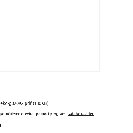
geko-g02092.pdf
(130KB)
oporučujeme otevírat pomocí programu
Adobe Reader
u