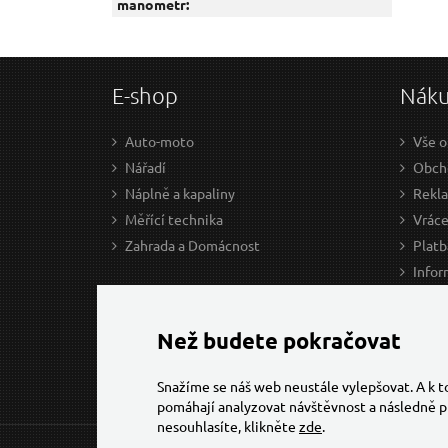
manometr:
E-shop
Nák
Auto-moto
Vše o
Nářadí
Obcho
Náplně a kapaliny
Rekl
Měřící technika
Vráce
Zahrada a Domácnost
Platb
Infor
Prův
Ke st
Než budete pokračovat
Snažíme se náš web neustále vylepšovat. A k 
pomáhají analyzovat návštěvnost a následně p
nesouhlasíte, klikněte
zde
.