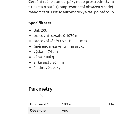
Čerpání ručně pomocí páky nebo prostřednictví
s tlakem 8 barů (kompresor není obsažen v sadě)
manometru. Píst se automaticky vrátí po našroub
Specifikace:
tlak 20t
pracovní rozsah: 0-1070 mm
pracovní záběr uvnitř - 545 mm
(měřeno mezi vnitřními prvky)
výška - 174 cm
váha -100kg
šířka pístu 50 mm
2 litinové desky
Parametry:
Hmotnost:
109 kg
Tla
Obsahuje
Ano