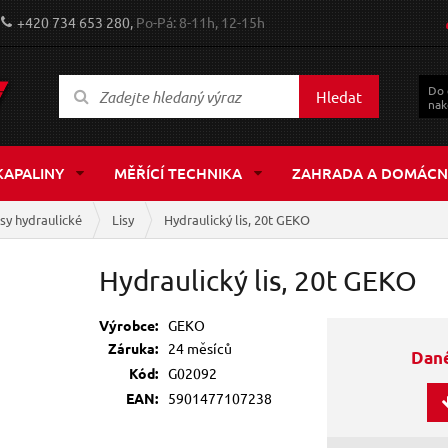
+420 734 653 280,
Po-Pá: 8-11h, 12-15h
Do
Hledat
nak
KAPALINY
MĚŘÍCÍ TECHNIKA
ZAHRADA A DOMÁCN
isy hydraulické
Lisy
Hydraulický lis, 20t GEKO
Hydraulický lis, 20t GEKO
Výrobce:
GEKO
Záruka:
24 měsíců
Dané
Kód:
G02092
EAN:
5901477107238