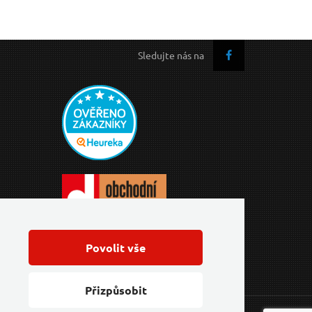
Sledujte nás na
Povolit vše
Přizpůsobit