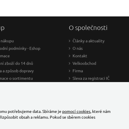
up
O společnosti
 nákupu
Články a aktuality
dní podmínky - Eshop
O nás
amace
Kontakt
ní zboží do 14 dnů
Velkoobchod
a a způsob dopravy
Firma
mace o sortimentu
Sleva za registraci IČ
odce nákupem
Kariéra
ažení
Cookies
Developers - TorriaCars
tomu potřebujeme data. Sbíráme je
pomocí cookies
, které nám
řizpůsobit obsah a reklamu. Pokud se sběrem cookies