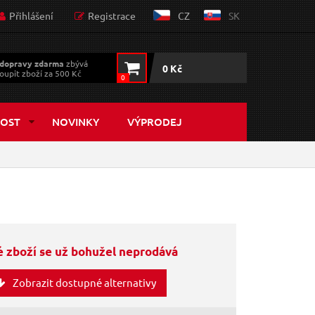
Přihlášení
Registrace
CZ
SK
dopravy zdarma
zbývá
0 Kč
oupit zboží za 500 Kč
0
OST
NOVINKY
VÝPRODEJ
 zboží se už bohužel neprodává
Zobrazit dostupné alternativy