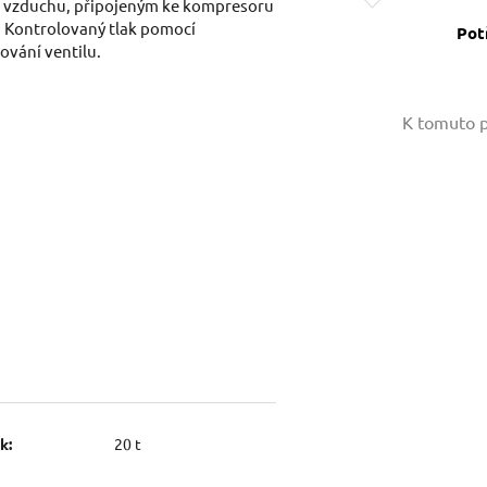
m vzduchu, připojeným ke kompresoru
. Kontrolovaný tlak pomocí
Pot
ování ventilu.
Vaše jméno:
K tomuto p
Váš e-mail:
Dotaz:
Odeslat dotaz
k:
20 t