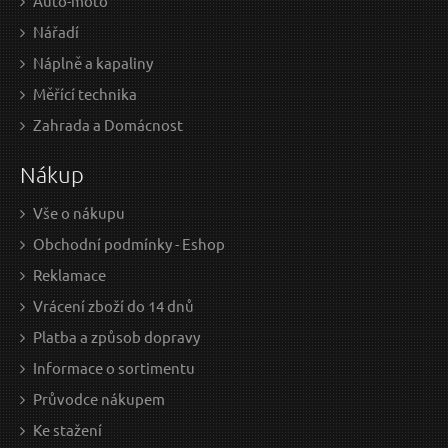
Auto-moto
Nářadí
Náplně a kapaliny
Měřící technika
159 Kč / Ks
159
Zahrada a Domácnost
131.4 Kč bez DPH
131.
Nákup
Skladem
Vše o nákupu
Obchodní podmínky - Eshop
Gumová podložka JACK PAD 2 pro nízkoprofilový
Sa
Reklamace
zvedák SX JACK SIXTOL
Vrácení zboží do 14 dnů
Platba a způsob dopravy
Informace o sortimentu
Průvodce nákupem
Ke stažení