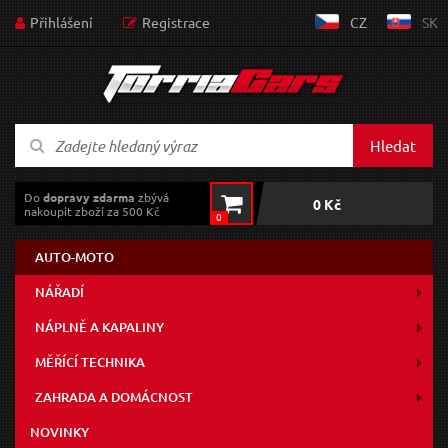
Přihlášení
Registrace
CZ
SK
Hledat
Do
dopravy zdarma
zbývá
0 Kč
nakoupit zboží za 500 Kč
0
AUTO-MOTO
NÁŘADÍ
NÁPLNĚ A KAPALINY
MĚŘÍCÍ TECHNIKA
ZAHRADA A DOMÁCNOST
NOVINKY