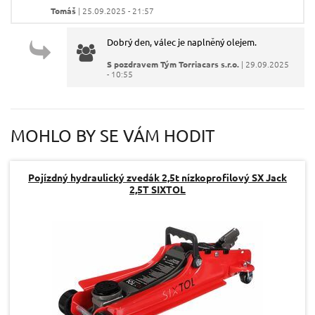
Váš e-mail:
Tomáš
| 25.09.2025 - 21:57
Dobrý den, válec je naplněný olejem.
Dotaz:
S pozdravem Tým Torriacars s.r.o.
| 29.09.2025
- 10:55
MOHLO BY SE VÁM HODIT
Odeslat dotaz
Pojízdný hydraulický zvedák 2,5t nízkoprofilový SX Jack
2,5T SIXTOL