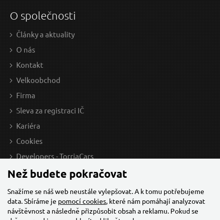
O společnosti
Články a aktuality
159 Kč / Ks
109
O nás
131.4 Kč bez DPH
90.0
Kontakt
Skladem
Velkoobchod
Firma
Sleva za registraci IČ
Gumová podložka JACK PAD 1 pro nízkoprofilový
G
Kariéra
zvedák SX JACK SIXTOL
Cookies
Developers - TorriaCars
Než budete pokračovat
Snažíme se náš web neustále vylepšovat. A k tomu potřebujeme
data. Sbíráme je
pomocí cookies
, které nám pomáhají analyzovat
návštěvnost a následně přizpůsobit obsah a reklamu. Pokud se