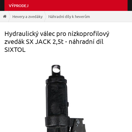
VÝPRODEJ
Hevery a zvedáky
Náhradní díly k heverům
Hydraulický válec pro nízkoprofilový
zvedák SX JACK 2,5t - náhradní díl
SIXTOL