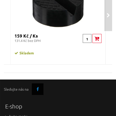
159 Kč / Ks
209
131.4 Kč bez DPH
172.
Skladem
Gumová podložka pro zvedák automobilů JACK
G
PAD 6 SIXTOL
Sledujte nás na
E-shop