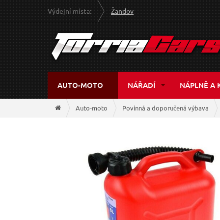
Výdejní místa:
Žandov
AUTO-MOTO
NÁŘADÍ
NÁPLNĚ A 
Auto-moto
Povinná a doporučená výbava