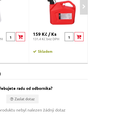
159 Kč / Ks
369 Kč / Ks
PH
131.4 Kč bez DPH
304.96 Kč bez D
Skladem
Skladem
u
řebujete radu od odborníka?
Zaslat dotaz
roduktu nebyl nalezen žádný dotaz