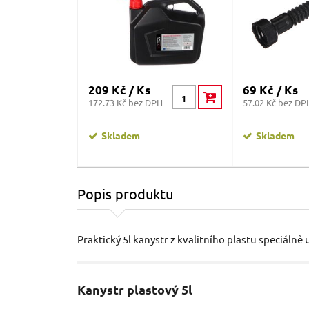
209 Kč / Ks
69 Kč / Ks
172.73 Kč bez DPH
57.02 Kč bez DP
Skladem
Skladem
Popis produktu
Praktický 5l kanystr z kvalitního plastu speciáln
Kanystr plastový 5l