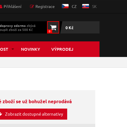
Přihlášení
Registrace
CZ
SK
dopravy zdarma
zbývá
0 Kč
oupit zboží za 500 Kč
0
OST
NOVINKY
VÝPRODEJ
 zboží se už bohužel neprodává
Zobrazit dostupné alternativy