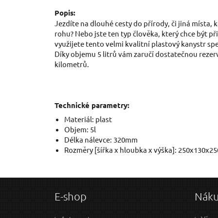
Popis:
Jezdíte na dlouhé cesty do přírody, či jiná místa
rohu? Nebo jste ten typ člověka, který chce být př
využijete tento velmi kvalitní plastový kanystr 
Díky objemu 5 litrů vám zaručí dostatečnou rezer
kilometrů.
Technické parametry:
Materiál: plast
Objem: 5l
Délka nálevce: 320mm
Rozměry [šířka x hloubka x výška]: 250x130x
E-shop
Nák