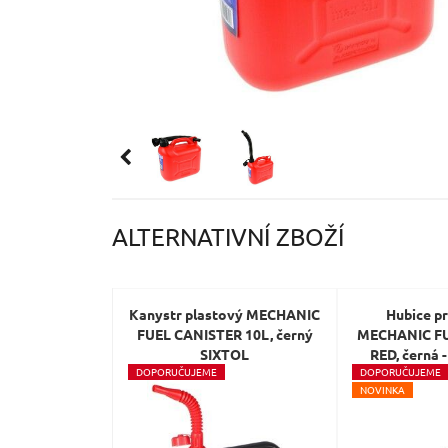
ALTERNATIVNÍ ZBOŽÍ
Kanystr plastový MECHANIC
Hubice p
FUEL CANISTER 10L, černý
MECHANIC F
SIXTOL
RED, černá -
D
OPORUČUJEME
D
OPORUČUJEME
SI
N
OVINKA