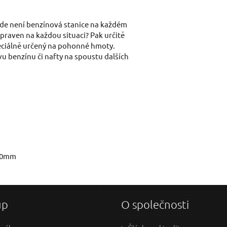
Váš e-mail:
, kde není benzínová stanice na každém
ipraven na každou situaci? Pak určitě
speciálně určený na pohonné hmoty.
Dotaz:
vu benzínu či nafty na spoustu dalších
Odeslat dotaz
250mm
up
O společnosti