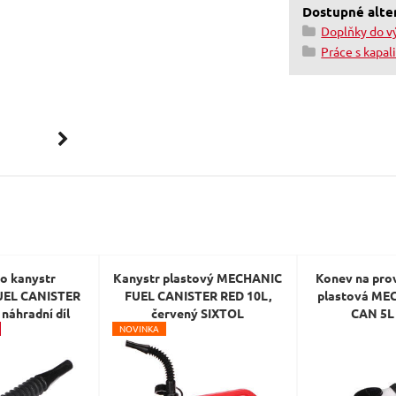
Dostupné alter
Doplňky do v
Práce s kapal
ro kanystr
Kanystr plastový MECHANIC
Konev na prov
UEL CANISTER
FUEL CANISTER RED 10L,
plastová ME
 náhradní díl
červený SIXTOL
CAN 5L
N
OVINKA
XTOL