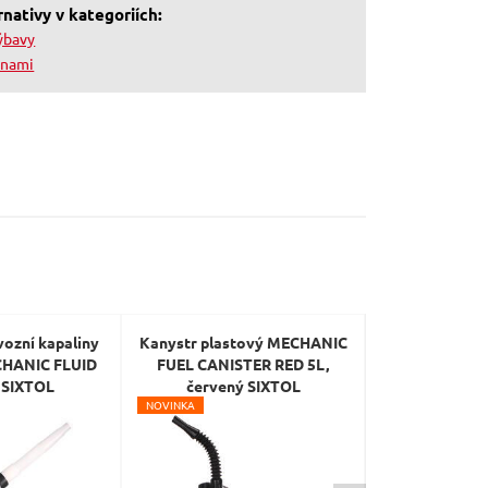
nativy v kategoriích:
ýbavy
inami
ozní kapaliny
Kanystr plastový MECHANIC
Kanystr plas
CHANIC FLUID
FUEL CANISTER RED 5L,
FUEL CANISTE
 SIXTOL
červený SIXTOL
SIX
N
OVINKA