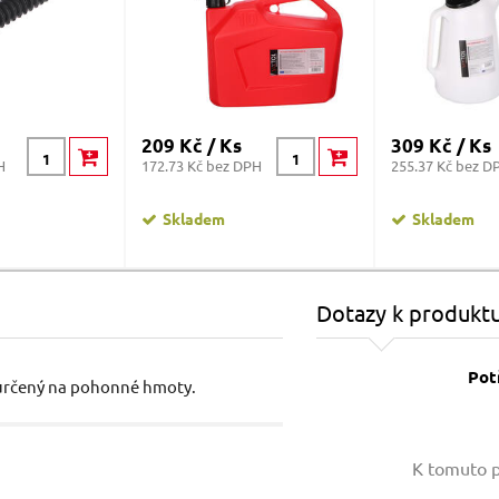
209 Kč / Ks
309 Kč / Ks
H
172.73 Kč bez DPH
255.37 Kč bez D
Skladem
Skladem
Dotazy k produkt
Pot
ě určený na pohonné hmoty.
Vaše jméno:
K tomuto p