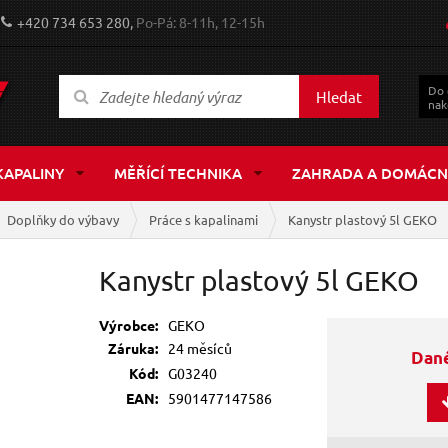
+420 734 653 280,
Po-Pá: 8-11h, 12-15h
Do
Hledat
nak
KAPALINY
MĚŘÍCÍ TECHNIKA
ZAHRADA A DOMÁCN
Doplňky do výbavy
Práce s kapalinami
Kanystr plastový 5l GEKO
Kanystr plastový 5l GEKO
Výrobce:
GEKO
Záruka:
24 měsíců
Dané
Kód:
G03240
EAN:
5901477147586