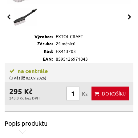
Výrobce:
EXTOL-CRAFT
Záruka:
24 měsíců
Kód:
EX413203
EAN:
8595126971843
na centrále
(u Vás již 02.09.2026)
295 Kč
Ks
DO KOŠÍKU
243.8 Kč bez DPH
Popis produktu