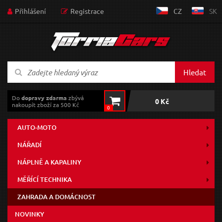
Přihlášení
Registrace
CZ
SK
Hledat
Do
dopravy zdarma
zbývá
0 Kč
nakoupit zboží za 500 Kč
0
AUTO-MOTO
NÁŘADÍ
NÁPLNĚ A KAPALINY
MĚŘÍCÍ TECHNIKA
ZAHRADA A DOMÁCNOST
NOVINKY