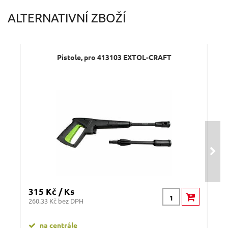
ALTERNATIVNÍ ZBOŽÍ
Pistole, pro 413103 EXTOL-CRAFT
315 Kč / Ks
395
260.33 Kč bez DPH
326.
na centrále
n