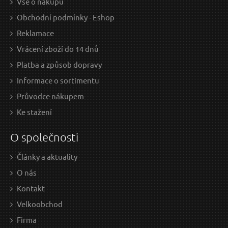
Vše o nákupu
Obchodní podmínky - Eshop
Čistič ploch EXTOL-CRAFT
Reklamace
Vrácení zboží do 14 dnů
Platba a způsob dopravy
Informace o sortimentu
Průvodce nákupem
Ke stažení
O společnosti
Články a aktuality
570 Kč / Ks
690
O nás
471.07 Kč bez DPH
570.
Kontakt
na centrále
n
Velkoobchod
Doprava zdarma
D
Firma