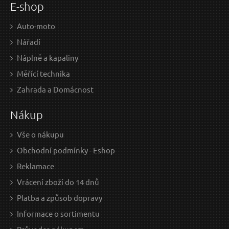
E-shop
Auto-moto
Nářadí
Náplně a kapaliny
Měřící technika
1 130 Kč / Ks
318
Zahrada a Domácnost
933.88 Kč bez DPH
262.
Nákup
Skladem
Doprava zdarma
Vše o nákupu
Obchodní podmínky - Eshop
Nýtovací kleště GEKO
Kle
Reklamace
Vrácení zboží do 14 dnů
Platba a způsob dopravy
Informace o sortimentu