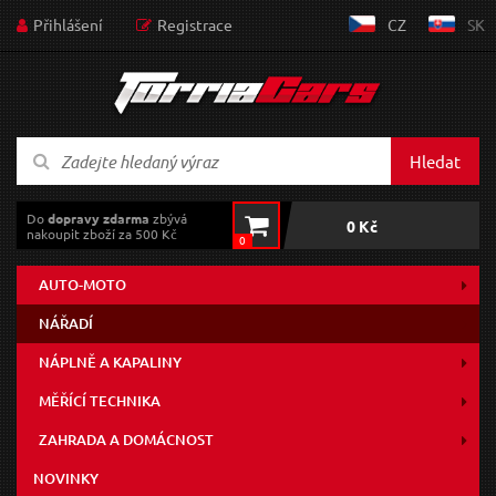
Přihlášení
Registrace
CZ
SK
Hledat
Do
dopravy zdarma
zbývá
0 Kč
nakoupit zboží za 500 Kč
0
AUTO-MOTO
NÁŘADÍ
NÁPLNĚ A KAPALINY
MĚŘÍCÍ TECHNIKA
ZAHRADA A DOMÁCNOST
NOVINKY