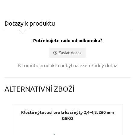
Dotazy k produktu
Potřebujete radu od odborníka?
Zaslat dotaz
Vaše jméno:
K tomuto produktu nebyl nalezen žádný dotaz
Váš e-mail:
ALTERNATIVNÍ ZBOŽÍ
Dotaz:
Kleště nýtovací pro trhací nýty 2,4-4,8, 260 mm
S
GEKO