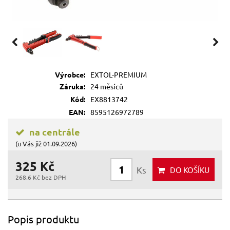
Výrobce:
EXTOL-PREMIUM
Záruka:
24 měsíců
Kód:
EX8813742
EAN:
8595126972789
na centrále
(u Vás již 01.09.2026)
325 Kč
Ks
DO KOŠÍKU
268.6 Kč bez DPH
Popis produktu