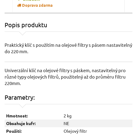
Doprava zdarma
Popis produktu
Násadkové klíče na olejové filtry MECHANIC OIL
Ná
WRENCH 30, 1/2" SIXTOL
Praktický klíč s použítím na olejové filtry s pásem nastavitelný
do 220 mm.
Univerzální klíč na olejové filtry s páskem, nastavitelný pro
různé typy olejových filtrů, použitelný až do průměru filtru
220mm.
Parametry:
1 499 Kč / Ks
689
1238.84 Kč bez DPH
569.
Hmotnost:
2 kg
Obsahuje kufr:
NE
Skladem
Použití:
Olejový filtr
Doprava zdarma
D