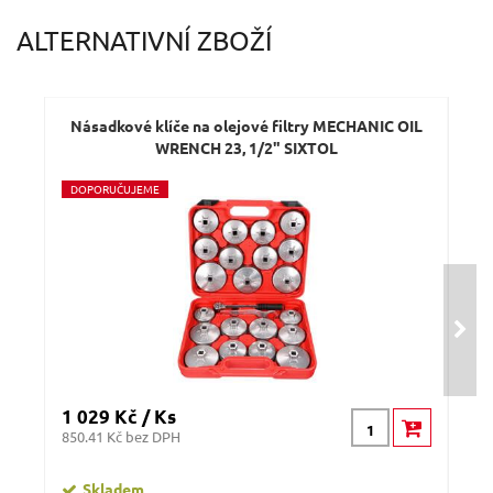
ALTERNATIVNÍ ZBOŽÍ
Násadkové klíče na olejové filtry MECHANIC OIL
K
WRENCH 23, 1/2" SIXTOL
D
OPORUČUJEME
D
O
1 029 Kč / Ks
199
850.41 Kč bez DPH
164.
Skladem