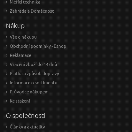
Měřící technika
Sada na opravu závitů MECHANIC THREAD SET 88,
Sv
Zahrada a Domácnost
M6 - M10 SIXTOL
Nákup
Vše o nákupu
Obchodní podmínky - Eshop
Reklamace
Vrácení zboží do 14 dnů
Platba a způsob dopravy
Informace o sortimentu
809 Kč / Ks
149
Průvodce nákupem
668.6 Kč bez DPH
123.
Ke stažení
Skladem
Doprava zdarma
O společnosti
Články a aktuality