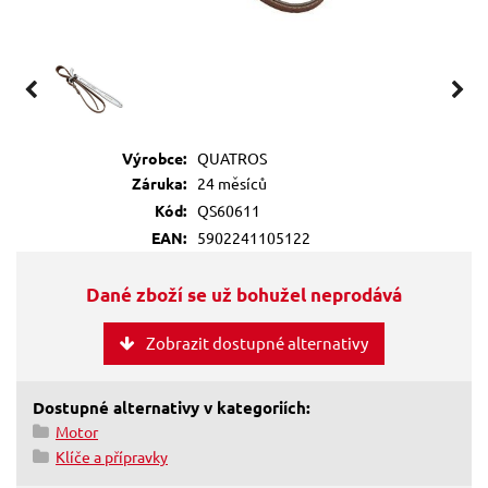
Výrobce:
QUATROS
Záruka:
24 měsíců
Kód:
QS60611
EAN:
5902241105122
Dané zboží se už bohužel neprodává
Zobrazit dostupné alternativy
Dostupné alternativy v kategoriích:
Motor
Klíče a přípravky