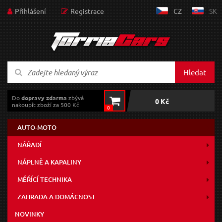
Přihlášení
Registrace
CZ
SK
Hledat
Do
dopravy zdarma
zbývá
0 Kč
nakoupit zboží za 500 Kč
0
AUTO-MOTO
NÁŘADÍ
NÁPLNĚ A KAPALINY
MĚŘÍCÍ TECHNIKA
ZAHRADA A DOMÁCNOST
NOVINKY