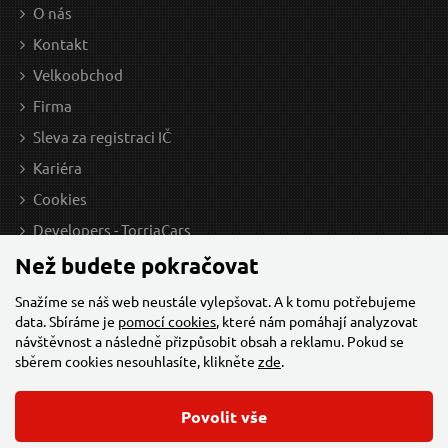
Sada na demontáž pístních kroužků MECHANIC
Z
O nás
PISTON SET 11, 11ks SIXTOL
Kontakt
Velkoobchod
Firma
Sleva za registraci IČ
Kariéra
Cookies
Developers - TorriaCars
Než budete pokračovat
1 189 Kč / Ks
1 0
982.64 Kč bez DPH
867.
Snažíme se náš web neustále vylepšovat. A k tomu potřebujeme
data. Sbíráme je
pomocí cookies
, které nám pomáhají analyzovat
Skladem
návštěvnost a následně přizpůsobit obsah a reklamu. Pokud se
Doprava zdarma
D
sběrem cookies nesouhlasíte, klikněte
zde
.
Povolit vše