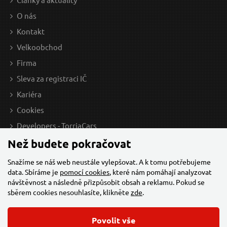
29 Kč / Ks
429
O nás
23.97 Kč bez DPH
354.
Kontakt
Skladem
Velkoobchod
Firma
Sleva za registraci IČ
Klíč očkoplochý se saténovým povrchem 12mm
K
Kariéra
CRV - CS DIN3113A GEKO
Cookies
Developers - TorriaCars
Než budete pokračovat
Snažíme se náš web neustále vylepšovat. A k tomu potřebujeme
data. Sbíráme je
pomocí cookies
, které nám pomáhají analyzovat
návštěvnost a následně přizpůsobit obsah a reklamu. Pokud se
sběrem cookies nesouhlasíte, klikněte
zde
.
24 Kč / Ks
89 
Povolit vše