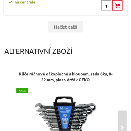
na centrále
Načíst další
ALTERNATIVNÍ ZBOŽÍ
Klíče ráčnové očkoploché s kloubem, sada 8ks, 8-
K
22 mm, plast. držák GEKO
A
KCE