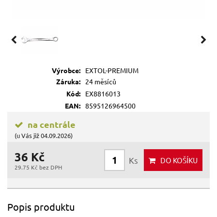
Výrobce:
EXTOL-PREMIUM
Záruka:
24 měsíců
Kód:
EX8816013
EAN:
8595126964500
na centrále
(u Vás již 04.09.2026)
36 Kč
Ks
DO KOŠÍKU
29.75 Kč bez DPH
Popis produktu