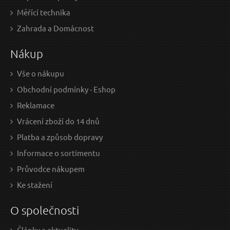
Měřící technika
96 Kč / Ks
717
Zahrada a Domácnost
79.34 Kč bez DPH
592.
Nákup
Skladem
D
Vše o nákupu
Obchodní podmínky - Eshop
Klíč očkoplochý se saténovým povrchem 14mm
K
Reklamace
CRV - CS DIN3113A GEKO
Vrácení zboží do 14 dnů
Platba a způsob dopravy
Informace o sortimentu
Průvodce nákupem
Ke stažení
O společnosti
Články a aktuality