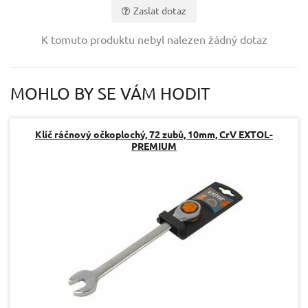
Zaslat dotaz
Vaše jméno:
K tomuto produktu nebyl nalezen žádný dotaz
Váš e-mail:
MOHLO BY SE VÁM HODIT
Dotaz:
Klíč ráčnový očkoplochý, 72 zubů, 10mm, CrV EXTOL-
PREMIUM
Odeslat dotaz