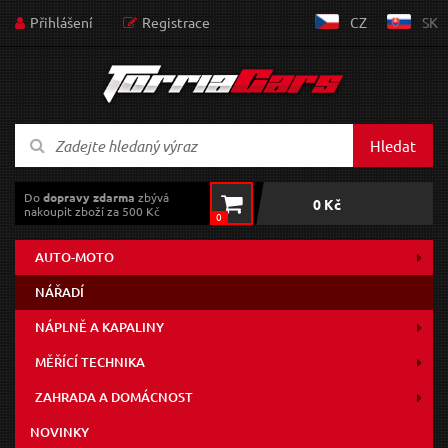
Přihlášení
Registrace
CZ
SK
Hledat
Do
dopravy zdarma
zbývá
0 Kč
nakoupit zboží za 500 Kč
0
AUTO-MOTO
NÁŘADÍ
NÁPLNĚ A KAPALINY
MĚŘÍCÍ TECHNIKA
ZAHRADA A DOMÁCNOST
NOVINKY