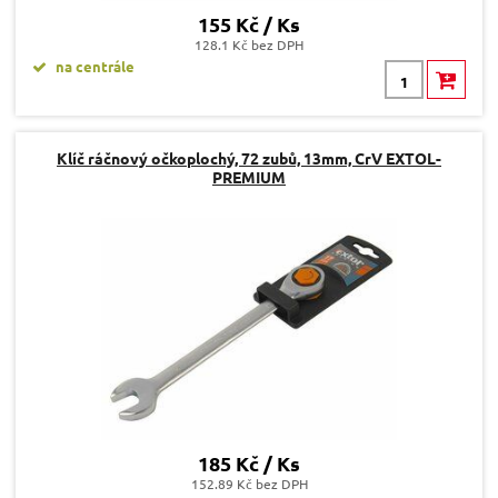
155 Kč / Ks
128.1 Kč bez DPH
na centrále
Klíč ráčnový očkoplochý, 72 zubů, 13mm, CrV EXTOL-
PREMIUM
185 Kč / Ks
152.89 Kč bez DPH