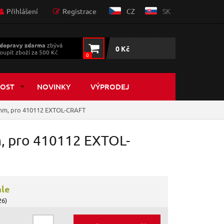
Přihlášení
Registrace
CZ
SK
dopravy zdarma
zbývá
0 Kč
oupit zboží za 500 Kč
0
OST
NOVINKY
VÝPRODEJ
0mm, pro 410112 EXTOL-CRAFT
m, pro 410112 EXTOL-
ále
26)