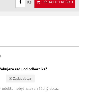
Ks
PŘIDAT
DO KOŠÍKU
u
řebujete radu od odborníka?
Zaslat dotaz
roduktu nebyl nalezen žádný dotaz