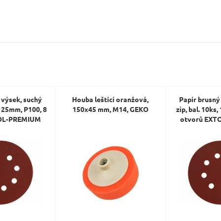
Dotaz:
 výsek, suchý
Houba leštící oranžová,
Papír brusný
Odeslat dotaz
, 125mm, P100, 8
150x45 mm, M14, GEKO
zip, bal. 10ks
TOL-PREMIUM
otvorů EXT