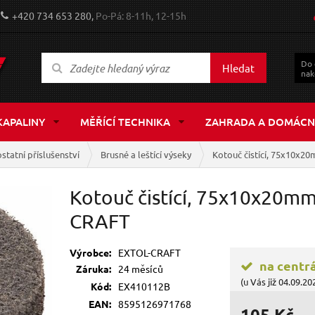
+420 734 653 280,
Po-Pá: 8-11h, 12-15h
Do
Hledat
nak
KAPALINY
MĚŘÍCÍ TECHNIKA
ZAHRADA A DOMÁCN
ostatní příslušenství
Brusné a leštící výseky
Kotouč čistící, 75x10x2
Kotouč čistící, 75x10x20m
CRAFT
Výrobce:
EXTOL-CRAFT
na centr
Záruka:
24 měsíců
(u Vás již 04.09.20
Kód:
EX410112B
EAN:
8595126971768
105 Kč