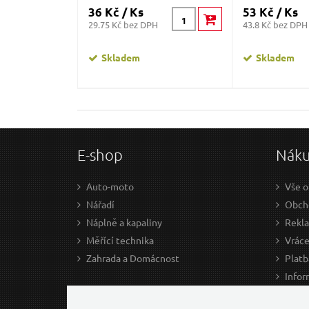
36 Kč / Ks
53 Kč / Ks
29.75 Kč bez DPH
43.8 Kč bez DPH
Skladem
Skladem
E-shop
Nák
Auto-moto
Vše o
Nářadí
Obcho
Náplně a kapaliny
Rekl
Měřící technika
Vráce
Zahrada a Domácnost
Platb
Infor
Prův