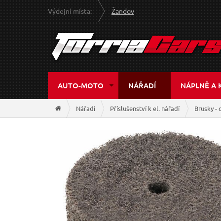
Výdejní místa:
Žandov
AUTO-MOTO
NÁŘADÍ
NÁPLNĚ A 
Nářadí
Příslušenství k el. nářadí
Brusky - 