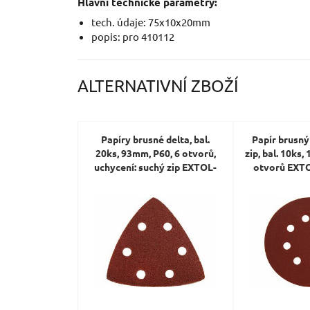
Hlavní technické parametry:
tech. údaje: 75x10x20mm
popis: pro 410112
ALTERNATIVNÍ ZBOŽÍ
Papíry brusné delta, bal.
Papír brusný
20ks, 93mm, P60, 6 otvorů,
zip, bal. 10ks
uchycení: suchý zip EXTOL-
otvorů EX
PREMIUM