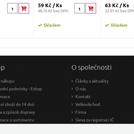
59 Kč / Ks
63 Kč / Ks
48.76 Kč bez DPH
52.07 Kč bez DP
Skladem
Skladem
up
O společnosti
 nákupu
Články a aktuality
dní podmínky - Eshop
O nás
amace
Kontakt
ní zboží do 14 dnů
Velkoobchod
a a způsob dopravy
Firma
mace o sortimentu
Sleva za registraci IČ
odce nákupem
Kariéra