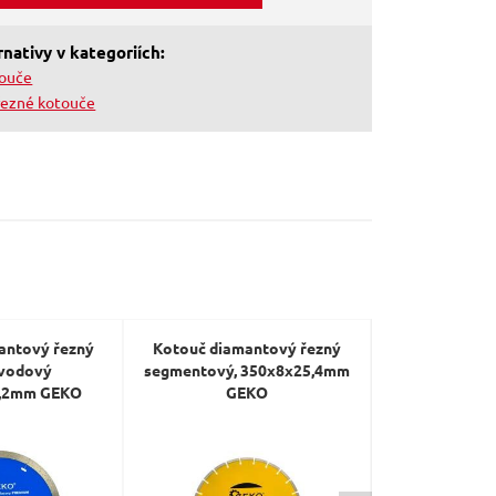
nativy v kategoriích:
touče
řezné kotouče
antový řezný
Kotouč diamantový řezný
Kotouč diam
vodový
segmentový, 350x8x25,4mm
turbo, 180x22
,2mm GEKO
GEKO
mokré řez
V
ÝPRODEJ
PRE