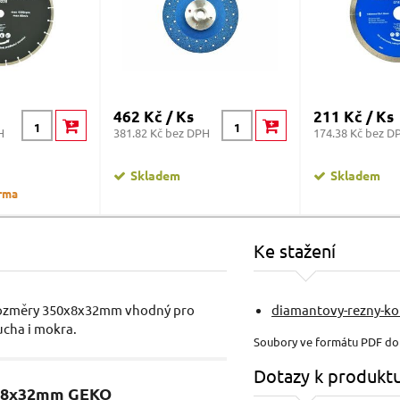
462 Kč / Ks
211 Kč / Ks
H
381.82 Kč bez DPH
174.38 Kč bez D
Skladem
Skladem
rma
Ke stažení
 rozměry 350x8x32mm vhodný pro
diamantovy-rezny-ko
ucha i mokra.
Soubory ve formátu PDF d
Dotazy k produkt
0x8x32mm GEKO