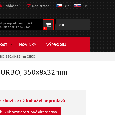
Přihlášení
Registrace
CZ
SK
dopravy zdarma
zbývá
0 Kč
oupit zboží za 500 Kč
0
OST
NOVINKY
VÝPRODEJ
URBO, 350x8x32mm GEKO
, TURBO, 350x8x32mm
 zboží se už bohužel neprodává
Zobrazit dostupné alternativy