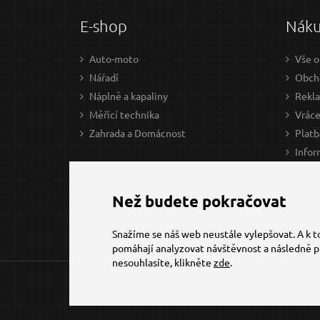
E-shop
Nák
Auto-moto
Vše o
Nářadí
Obcho
Náplně a kapaliny
Rekl
Měřící technika
Vráce
Zahrada a Domácnost
Platb
Infor
Prův
Ke st
Než budete pokračovat
Snažíme se náš web neustále vylepšovat. A k 
pomáhají analyzovat návštěvnost a následně p
nesouhlasíte, klikněte
zde
.
© 2026 Všechna práva vyhrazena,
Torriacars, s.r.o.