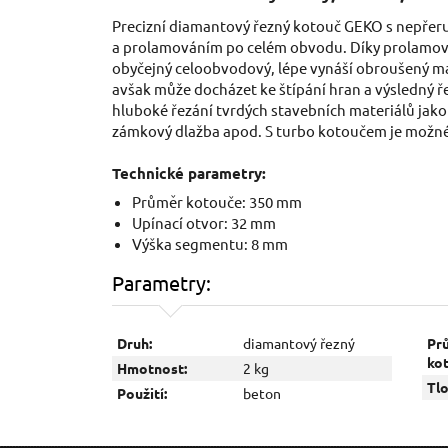
Precizní diamantový řezný kotouč GEKO s nep
a prolamováním po celém obvodu. Díky prolamován
obyčejný celoobvodový, lépe vynáší obroušený mater
avšak může docházet ke štípání hran a výsledný řez
hluboké řezání tvrdých stavebních materiálů jako 
zámkový dlažba apod. S turbo kotoučem je možné 
Technické parametry:
Průměr kotouče: 350 mm
Upínací otvor: 32 mm
Výška segmentu: 8 mm
Parametry:
Druh:
diamantový řezný
Pr
ko
Hmotnost:
2 kg
Tlo
Použití:
beton