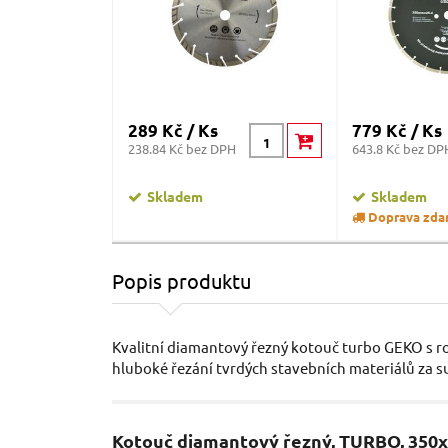
289 Kč / Ks
779 Kč / Ks
238.84 Kč bez DPH
643.8 Kč bez DP
Skladem
Skladem
Doprava zda
Popis produktu
Kvalitní diamantový řezný kotouč turbo GEKO s
hluboké řezání tvrdých stavebních materiálů za s
Kotouč diamantový řezný, TURBO, 35