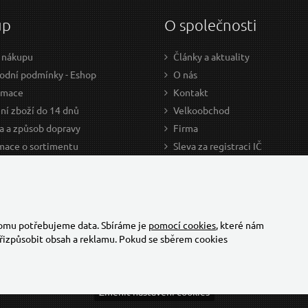
up
O společnosti
 nákupu
Články a aktuality
dní podmínky - Eshop
O nás
amace
Kontakt
ní zboží do 14 dnů
Velkoobchod
a a způsob dopravy
Firma
mace o sortimentu
Sleva za registraci IČ
odce nákupem
Kariéra
ažení
Cookies
Developers - TorriaCars
tomu potřebujeme data. Sbíráme je
pomocí cookies
, které nám
řizpůsobit obsah a reklamu. Pokud se sběrem cookies
Změnit nastavení cookies