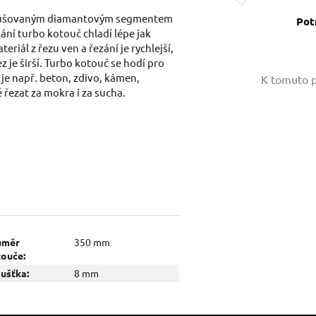
řerušovaným diamantovým segmentem
Pot
í turbo kotouč chladí lépe jak
iál z řezu ven a řezání je rychlejší,
 je širší. Turbo kotouč se hodí pro
Vaše jméno:
je např. beton, zdivo, kámen,
K tomuto p
řezat za mokra i za sucha.
Váš e-mail:
Dotaz:
ůměr
350 mm
touče:
ušťka:
8 mm
Odeslat dotaz