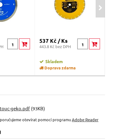
537 Kč / Ks
331 Kč / Ks
PH
443.8 Kč bez DPH
273.55 Kč bez D
Skladem
Skladem
Doprava zdarma
touc-geko.pdf
(93KB)
oporučujeme otevírat pomocí programu
Adobe Reader
u