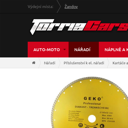
Výdejní místa:
Žandov
AUTO-MOTO
NÁŘADÍ
NÁPLNĚ A 
Nářadí
Příslušenství k el. nářadí
Kartáče 