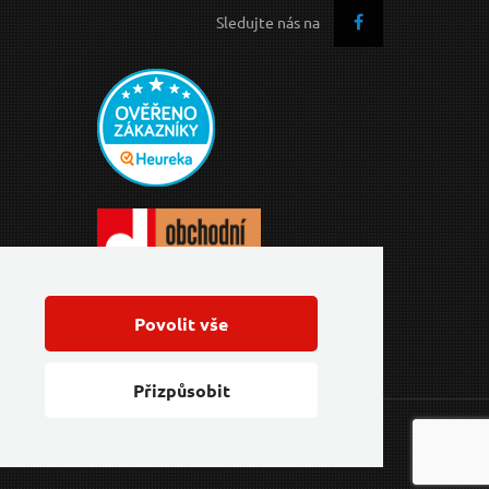
Sledujte nás na
Povolit vše
Přizpůsobit
Feo.cz