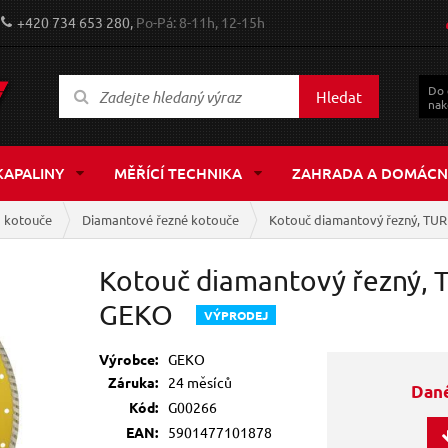
+420 734 653 280,
Po-Pá: 8-11h, 12-15h
Do
Hledat
nak
KAPALINY
MĚŘÍCÍ TECHNIKA
ZAHRADA A DOMÁCN
a kotouče
Diamantové řezné kotouče
Kotouč diamantový řezný, T
Kotouč diamantový řezný
GEKO
V
ÝPRODEJ
Výrobce:
GEKO
Záruka:
24 měsíců
Dané
Kód:
G00266
EAN:
5901477101878