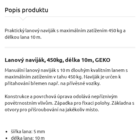
Popis produktu
Praktický lanový naviják s maximálním zatížením 450 kg a
délkou lana 10 m.
Lanový naviják, 450kg, délka 10m, GEKO
Manuální lanový naviják s 10 m dlouhým kvalitním lanem s
maximálním zatížením v tahu 450 kg. Naviják je určen k
přitahování břemen např. na přívěsné vozíky.
Konstrukce a povrchová úprava odolává nepříznivým
povětrnostním vlivům. Západka pro fixaci polohy. Základna s
otvory pro přišroubování na jakékoliv místo.
šířka lana: 5 mm
délka lana: 10 m