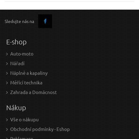
Sledujte nás na
E-shop
Auto-moto
Nářadí
Náplně a kapaliny
Měřící technika
Zahrada a Domácnost
Nákup
Vše o nákupu
Obchodní podmínky - Eshop
Reklamace