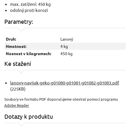
max. zatížení: 450 kg
odolný proti korozi
Parametry:
Druh:
Lanový
Hmotnost:
4 kg
Nosnost v kilogramech:
450 kg
Ke stažení
lanovy-navijak-geko-g01080-g01081-g01082-g01083.pdf
(225KB)
Soubory ve formátu PDF doporučujeme otevírat pomocí programu
Adobe Reader
Dotazy k produktu