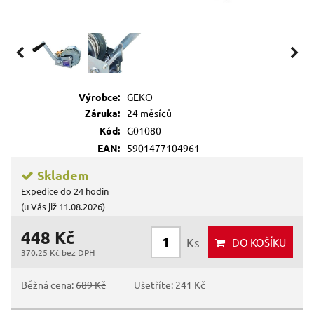
Výrobce:
GEKO
Záruka:
24 měsíců
Kód:
G01080
EAN:
5901477104961
Skladem
Expedice do 24 hodin
(u Vás již 11.08.2026)
448 Kč
Ks
DO KOŠÍKU
370.25 Kč bez DPH
Běžná cena:
689 Kč
Ušetříte: 241 Kč