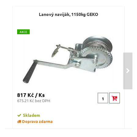
Lanový naviják, 1150kg GEKO
A
KCE
A
K
817 Kč / Ks
737
675.21 Kč bez DPH
609.
Skladem
Doprava zdarma
D