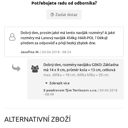
Potřebujete radu od odborníka?
Zaslat dotaz
Vaše jméno:
Dobrý den, prosím jaké má tento naviják rozměry? A jaké
rozměry má Lanový naviják 454kg MAR-POL ? Děkuji
Váš e-mail:
předem za odpověď a přeji hezký zbytek dne.
Josefina M.
| 04.04.2018 - 08:24
Dotaz:
Dobrý den, rozměry navijáku GEKO: Základna
má 14 x 9 cm, průměr kola = 13 cm, celková
max. délka = 18 cm, délka kliky = 20 cm.
Rozměry navijáku MAR-POL jsou hodně
podobné: Základna má 13 x 8,5 cm, průměr
kola = 13 cm, celková max. délka = 18 cm,
S pozdravem Tým Torriacars s.r.o.
| 04.04.2018
- 08:49
délka kliky = 20 cm.
Odeslat dotaz
ALTERNATIVNÍ ZBOŽÍ