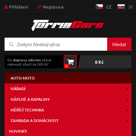
Přihlášení
Registrace
CZ
SK
Hledat
Do
dopravy zdarma
zbývá
0 Kč
nakoupit zboží za 500 Kč
0
AUTO-MOTO
NÁŘADÍ
NÁPLNĚ A KAPALINY
MĚŘÍCÍ TECHNIKA
ZAHRADA A DOMÁCNOST
NOVINKY