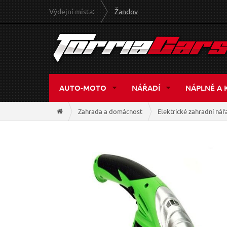
Výdejní místa:
Žandov
AUTO-MOTO
NÁŘADÍ
NÁPLNĚ A 
Zahrada a domácnost
Elektrické zahradní nář