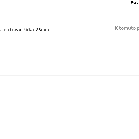
Pot
Vaše jméno:
K tomuto p
šta na trávu: šířka: 83mm
Váš e-mail:
Dotaz:
Odeslat dotaz