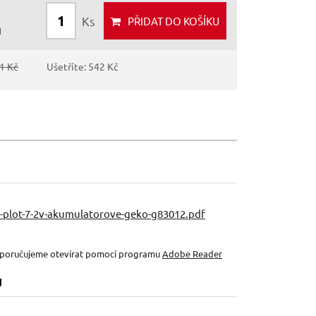
Ks
PŘIDAT
DO KOŠÍKU
H
1 Kč
Ušetříte: 542 Kč
y-plot-7-2v-akumulatorove-geko-g83012.pdf
oporučujeme otevírat pomocí programu
Adobe Reader
u