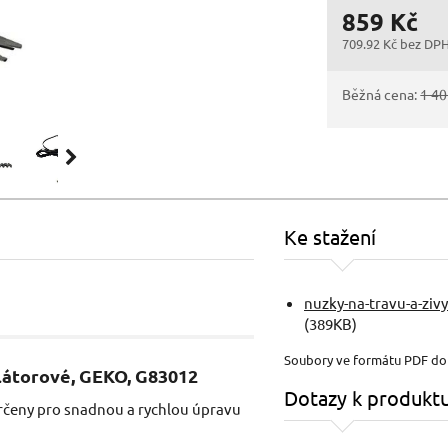
859 Kč
709.92 Kč bez DP
Běžná cena:
1 40
Ke stažení
nuzky-na-travu-a-ziv
(389KB)
Soubory ve formátu PDF d
ulátorové, GEKO, G83012
Dotazy k produkt
určeny pro snadnou a rychlou úpravu