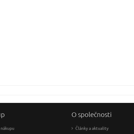
up
O společnosti
 nákupu
Články a aktuality