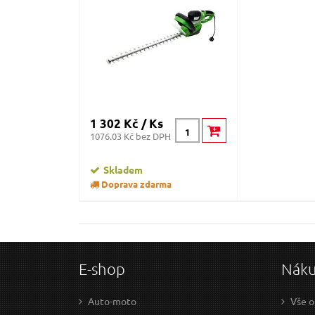
1 302 Kč / Ks
1076.03 Kč bez DPH
Skladem
Doprava zdarma
E-shop
Nák
Auto-moto
Vše o