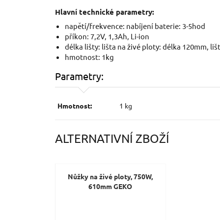
Hlavní technické parametry:
napětí/frekvence: nabíjení baterie: 3-5hod
příkon: 7,2V, 1,3Ah, Li-ion
délka lišty: lišta na živé ploty: délka 120mm, li
hmotnost: 1kg
Parametry:
Hmotnost:
1 kg
ALTERNATIVNÍ ZBOŽÍ
Nůžky na živé ploty, 750W,
610mm GEKO