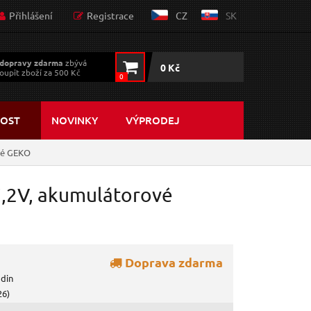
Přihlášení
Registrace
CZ
SK
dopravy zdarma
zbývá
0 Kč
oupit zboží za 500 Kč
0
OST
NOVINKY
VÝPRODEJ
ové GEKO
 7,2V, akumulátorové
Doprava zdarma
odin
26)