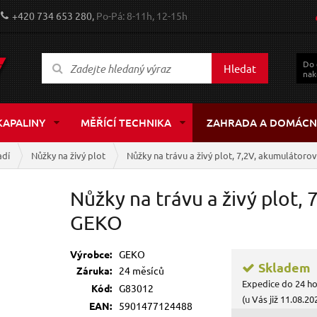
+420 734 653 280,
Po-Pá: 8-11h, 12-15h
Do
Hledat
nak
KAPALINY
MĚŘÍCÍ TECHNIKA
ZAHRADA A DOMÁCN
adí
Nůžky na živý plot
Nůžky na trávu a živý plot, 7,2V, akumulátor
Nůžky na trávu a živý plot,
GEKO
Výrobce:
GEKO
Skladem
Záruka:
24 měsíců
Expedice do 24 h
Kód:
G83012
(u Vás již 11.08.20
EAN:
5901477124488