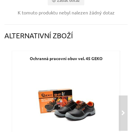
Zaslat dotaz
Vaše jméno:
K tomuto produktu nebyl nalezen žádný dotaz
Váš e-mail:
ALTERNATIVNÍ ZBOŽÍ
Dotaz:
Ochranná pracovní obuv vel. 45 GEKO
Be
Odeslat dotaz