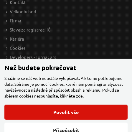
Kontakt
Skladem
Velkoobchod
Firma
Sleva za registraci IČ
Ochranná pracovní obuv vel. 42 GEKO
Kariéra
Cookies
Developers - TorriaCars
Než budete pokračovat
Snažíme se náš web neustále vylepšovat. A k tomu potřebujeme
data. Sbíráme je
pomocí cookies
, které nám pomáhají analyzovat
návštěvnost a následně přizpůsobit obsah a reklamu. Pokud se
sběrem cookies nesouhlasíte, klikněte
zde
.
486 Kč / Ks
486
Povolit vše
401.65 Kč bez DPH
401.
© 2026 Všechna práva vyhrazena,
Torriacars, s.r.o.
Feo.cz
Přizpůsobit
Skladem