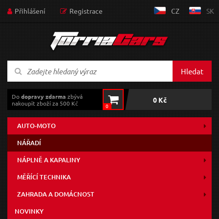
Přihlášení
Registrace
CZ
SK
Hledat
Do
dopravy zdarma
zbývá
0 Kč
nakoupit zboží za 500 Kč
0
AUTO-MOTO
NÁŘADÍ
NÁPLNĚ A KAPALINY
MĚŘÍCÍ TECHNIKA
ZAHRADA A DOMÁCNOST
NOVINKY