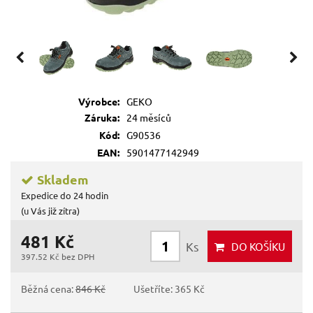
Výrobce:
GEKO
Záruka:
24 měsíců
Kód:
G90536
EAN:
5901477142949
Skladem
Expedice do 24 hodin
(u Vás již zítra)
481 Kč
Ks
DO KOŠÍKU
397.52 Kč bez DPH
Běžná cena:
846 Kč
Ušetříte: 365 Kč