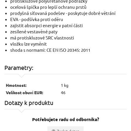
protiskluzové polyuretanové podrážky
ocelová špička pro lepší ochranu prstů
prodyšná síťovaná podešev - poskytuje dobré větrání
EVA - podšívka proti oděru
zajistit absorpci energie v patní části
zesílené vestavěné paty
má protiskluzové SRC vlastnosti
vložku lze vyměnit
shoda s normami: CE EN ISO 20345: 2011
Parametry:
Hmotnost:
1 kg
Velikost obuvi EUR:
46
Dotazy k produktu
Potřebujete radu od odborníka?