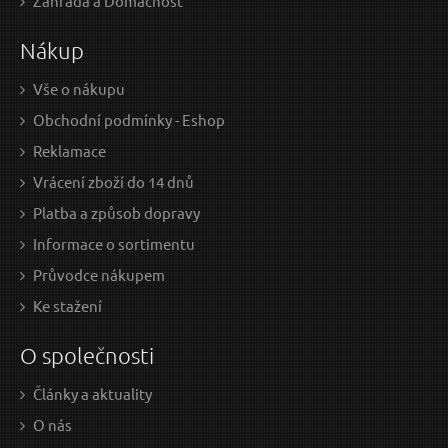
Zahrada a Domácnost
401.65 Kč bez DPH
401.
Nákup
Skladem
Vše o nákupu
Obchodní podmínky - Eshop
Ochranné pracovní boty model č.1 vel.39 GEKO
Be
Reklamace
Vrácení zboží do 14 dnů
Platba a způsob dopravy
Informace o sortimentu
Průvodce nákupem
Ke stažení
O společnosti
Články a aktuality
352 Kč / Ks
416
O nás
290.91 Kč bez DPH
343.