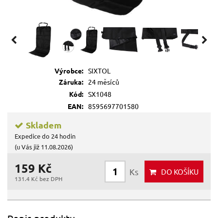
Výrobce:
SIXTOL
Záruka:
24 měsíců
Kód:
SX1048
EAN:
8595697701580
Skladem
Expedice do 24 hodin
(u Vás již 11.08.2026)
159 Kč
Ks
DO KOŠÍKU
131.4 Kč bez DPH