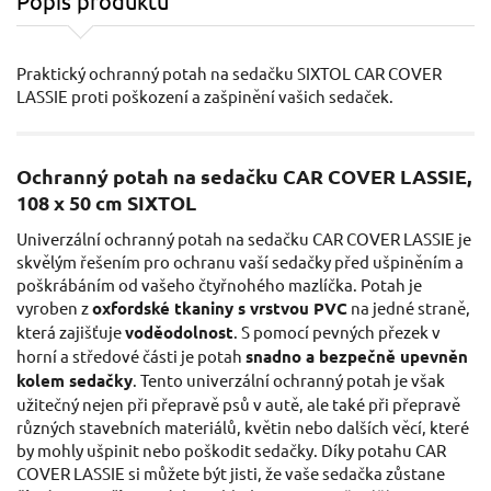
Popis produktu
Praktický ochranný potah na sedačku SIXTOL CAR COVER
LASSIE proti poškození a zašpinění vašich sedaček.
Ochranný potah na sedačku CAR COVER LASSIE,
108 x 50 cm SIXTOL
Univerzální ochranný potah na sedačku CAR COVER LASSIE je
skvělým řešením pro ochranu vaší sedačky před ušpiněním a
poškrábáním od vašeho čtyřnohého mazlíčka. Potah je
vyroben z
oxfordské tkaniny s vrstvou PVC
na jedné straně,
která zajišťuje
voděodolnost
. S pomocí pevných přezek v
horní a středové části je potah
snadno a bezpečně upevněn
kolem sedačky
. Tento univerzální ochranný potah je však
užitečný nejen při přepravě psů v autě, ale také při přepravě
různých stavebních materiálů, květin nebo dalších věcí, které
by mohly ušpinit nebo poškodit sedačky. Díky potahu CAR
COVER LASSIE si můžete být jisti, že vaše sedačka zůstane