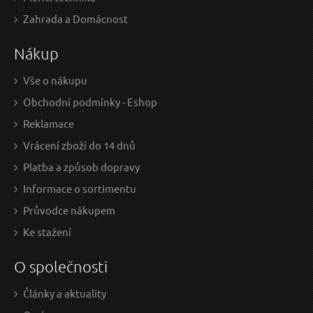
159 Kč / Ks
479
Zahrada a Domácnost
131.4 Kč bez DPH
395.
Nákup
Skladem
Vše o nákupu
Obchodní podmínky - Eshop
Ochranná deka do auta pod psa CAR MAX SIXTOL
Koš
Reklamace
Vrácení zboží do 14 dnů
Platba a způsob dopravy
Informace o sortimentu
Průvodce nákupem
Ke stažení
O společnosti
Články a aktuality
519 Kč / Ks
469