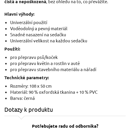
čistá a nepoškozená
, bez ohledu na to, co převážíte.
Hlavní výhody:
Univerzální použití
Voděodolný a pevný materiál
Snadné nasazení na sedačku
Univerzální velikost na každou sedačku
Použití:
pro přepravu psů/koček
pro přepravu květin a rostlin v autě
pro přepravu stavebního materiálu a nářadí
Technické parametry:
Rozměry: 108 x 50 cm
Materiál: 90 % oxfordská tkanina + 10 % PVC
Barva: černá
Dotazy k produktu
Potřebujete radu od odborníka?