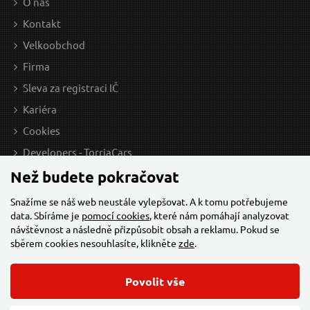
O nás
428.93 Kč bez DPH
387.
Kontakt
Skladem
Velkoobchod
Doprava zdarma
Firma
Sleva za registraci IČ
Ochranná deka do auta pod psa CAR ROCKY L
Kariéra
SIXTOL
Cookies
Developers - TorriaCars
Než budete pokračovat
Snažíme se náš web neustále vylepšovat. A k tomu potřebujeme
data. Sbíráme je
pomocí cookies
, které nám pomáhají analyzovat
návštěvnost a následně přizpůsobit obsah a reklamu. Pokud se
sběrem cookies nesouhlasíte, klikněte
zde
.
519 Kč / Ks
209
Povolit vše
428.93 Kč bez DPH
172.