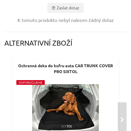
Zaslat dotaz
Vaše jméno:
K tomuto produktu nebyl nalezen žádný dotaz
Váš e-mail:
ALTERNATIVNÍ ZBOŽÍ
Dotaz:
Ochranná deka do kufru auta CAR TRUNK COVER
Oc
PRO SIXTOL
D
OPORUČUJEME
D
O
Odeslat dotaz