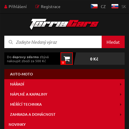
Přihlášení
Registrace
CZ
SK
Hledat
Do
dopravy zdarma
zbývá
0 Kč
nakoupit zboží za 500 Kč
0
AUTO-MOTO
NÁŘADÍ
NÁPLNĚ A KAPALINY
MĚŘÍCÍ TECHNIKA
ZAHRADA A DOMÁCNOST
NOVINKY