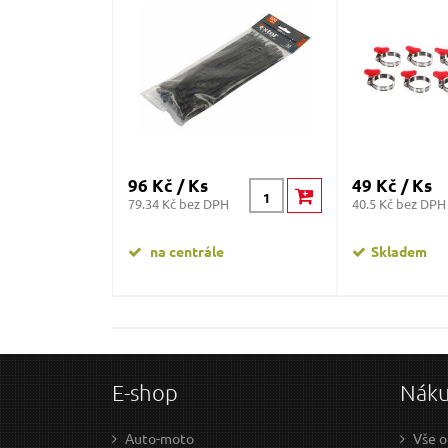
96 Kč / Ks
49 Kč / Ks
79.34 Kč bez DPH
40.5 Kč bez DPH
na centrále
Skladem
E-shop
Nák
Auto-moto
Vše o