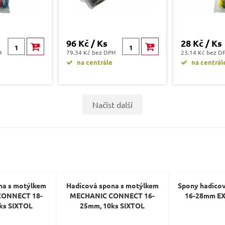
96 Kč / Ks
28 Kč / Ks
H
79.34 Kč bez DPH
23.14 Kč bez D
na centrále
na centrál
Načíst další
na s motýlkem
Hadicová spona s motýlkem
Spony hadicové
CONNECT 18-
MECHANIC CONNECT 16-
16-28mm E
ks SIXTOL
25mm, 10ks SIXTOL