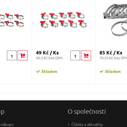
49 Kč / Ks
85 Kč / Ks
40.5 Kč bez DPH
70.25 Kč bez DP
Skladem
Skladem
up
O společnosti
 nákupu
Články a aktuality