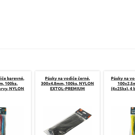
Dotaz:
Odeslat dotaz
iče barevné,
Pásky na vodiče černé,
Pásky na vo
m, 100ks,
300x4,8mm, 100ks, NYLON
100x2,5m
barvy, NYLON
EXTOL-PREMIUM
(4x25ks), 4
PREMIUM
EXTOL-