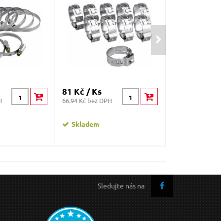
81 Kč / Ks
49 Kč / Ks
H
66.94 Kč bez DPH
40.5 Kč bez DPH
Skladem
Skladem
Sledujte nás na