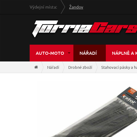
Výdejní místa:
Žandov
AUTO-MOTO
NÁŘADÍ
NÁPLNĚ A 
Nářadí
Drobné zboží
Stahovací pásky a 