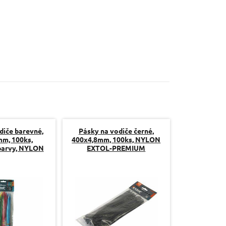
diče barevné,
Pásky na vodiče černé,
m, 100ks,
400x4,8mm, 100ks, NYLON
 barvy, NYLON
EXTOL-PREMIUM
PREMIUM