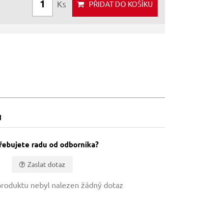
Ks
PŘIDAT
DO KOŠÍKU
u
řebujete radu od odborníka?
Zaslat dotaz
roduktu nebyl nalezen žádný dotaz