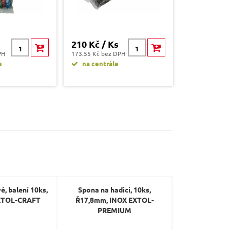
210 Kč / Ks
PH
173.55 Kč bez DPH
e
na centrále
, balení 10ks,
Spona na hadici, 10ks,
Hadicová spo
XTOL-CRAFT
Ř17,8mm, INOX EXTOL-
MECHANIC C
PREMIUM
16mm, 10