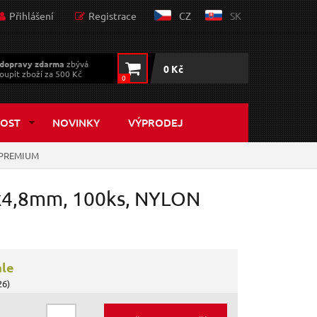
Přihlášení
Registrace
CZ
SK
dopravy zdarma
zbývá
0 Kč
oupit zboží za 500 Kč
0
OST
NOVINKY
VÝPRODEJ
L-PREMIUM
0x4,8mm, 100ks, NYLON
ále
26)