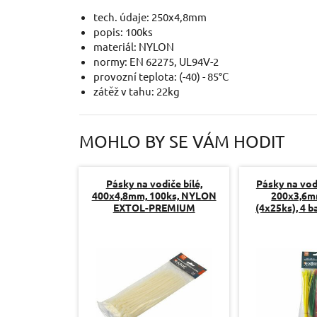
tech. údaje: 250x4,8mm
popis: 100ks
materiál: NYLON
normy: EN 62275, UL94V-2
provozní teplota: (-40) - 85°C
zátěž v tahu: 22kg
MOHLO BY SE VÁM HODIT
Pásky na vodiče bílé,
Pásky na vod
400x4,8mm, 100ks, NYLON
200x3,6m
EXTOL-PREMIUM
(4x25ks), 4 
EXTOL-