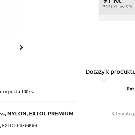
75.21 Kč bez DPH
Dotazy k produkt
Pot
mm v počtu 100ks.
Vaše jméno:
00ks, NYLON, EXTOL PREMIUM
K tomuto p
ON, EXTOL PREMIUM
Váš e-mail: