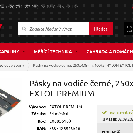
+420 734 653 280,
Po-Pá: 8-11h, 12-15h
Do
Hledat
nak
KAPALINY
MĚŘÍCÍ TECHNIKA
ZAHRADA A DOMÁCN
hadicové spony
Pásky na vodiče černé, 250x4,8mm, 100ks, NYLON EXTO
Pásky na vodiče černé, 25
EXTOL-PREMIUM
Výrobce:
EXTOL-PREMIUM
na centr
Záruka:
24 měsíců
(u Vás již 02.09.20
Kód:
EX8856160
EAN:
8595126945516
91 Kč