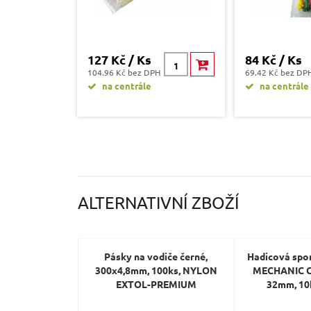
127 Kč / Ks
84 Kč / Ks
104.96 Kč bez DPH
69.42 Kč bez DP
na centrále
na centrále
ALTERNATIVNÍ ZBOŽÍ
Pásky na vodiče černé,
Hadicová spo
300x4,8mm, 100ks, NYLON
MECHANIC 
EXTOL-PREMIUM
32mm, 10