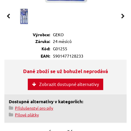
Výrobce:
GEKO
Záruka:
24 měsíců
Kód:
G01255
EAN:
5901477128233
Dané zboží se už bohužel neprodává
Zobrazit dostupné alternativy
Dostupné alternativy v kategoriích:
Příslušenství pro pily
Pilové plátky