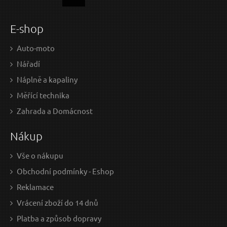
Plátky do přímočaré pily 5ks, 75x2,5mm, úchyt
Pl
Dotaz:
UNIVERSAL, HCS EXTOL-PREMIUM
E-shop
V
ÝPRODEJ
Auto-moto
Nářadí
Náplně a kapaliny
Odeslat dotaz
Měřící technika
Zahrada a Domácnost
Nákup
80 Kč / Ks
150
66.12 Kč bez DPH
123.
Vše o nákupu
na centrále
n
Obchodní podmínky - Eshop
Reklamace
Vrácení zboží do 14 dnů
Plátky do pily ocasky 3ks, 240x19x1,5mm, HCS
Plá
Platba a způsob dopravy
EXTOL-PREMIUM