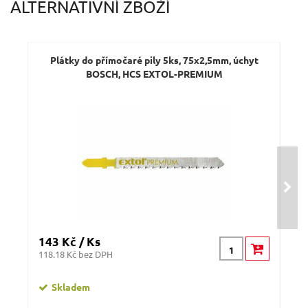
ALTERNATIVNÍ ZBOŽÍ
Plátky do přímočaré pily 5ks, 75x2,5mm, úchyt
P
BOSCH, HCS EXTOL-PREMIUM
V
Ý
143 Kč / Ks
128
118.18 Kč bez DPH
105.
Skladem