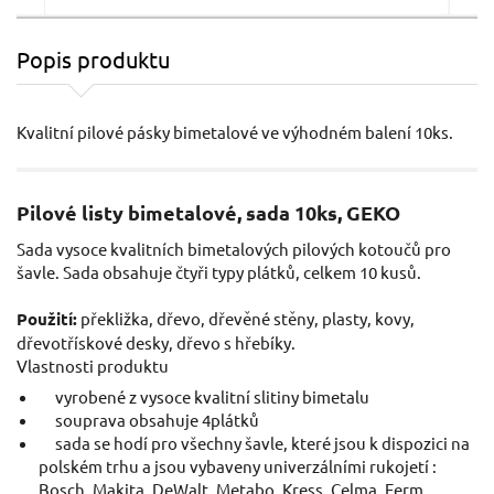
Popis produktu
Plátky do přímočaré pily 5ks, 75x2,5mm, úchyt
Pil
UNIVERSAL, HCS EXTOL-PREMIUM
V
Ý
Kvalitní pilové pásky bimetalové ve výhodném balení 10ks.
A
K
Pilové listy bimetalové, sada 10ks, GEKO
Sada vysoce kvalitních bimetalových pilových kotoučů pro
šavle. Sada obsahuje čtyři typy plátků, celkem 10 kusů.
Použití:
překližka, dřevo, dřevěné stěny, plasty, kovy,
dřevotřískové desky, dřevo s hřebíky.
143 Kč / Ks
599
Vlastnosti produktu
118.18 Kč bez DPH
495.
vyrobené z vysoce kvalitní slitiny bimetalu
souprava obsahuje 4plátků
Skladem
sada se hodí pro všechny šavle, které jsou k dispozici na
D
polském trhu a jsou vybaveny univerzálními rukojetí :
Bosch, Makita, DeWalt, Metabo, Kress, Celma, Ferm,