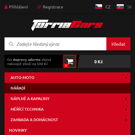
Přihlášení
Registrace
CZ
SK
Hledat
Do
dopravy zdarma
zbývá
0 Kč
nakoupit zboží za 500 Kč
0
AUTO-MOTO
NÁŘADÍ
NÁPLNĚ A KAPALINY
MĚŘÍCÍ TECHNIKA
ZAHRADA A DOMÁCNOST
NOVINKY