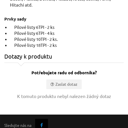
Hitachi atd.
Plátky do přímočaré pily 5ks, 75x4,0mm, úchyt
BOSCH, HCS EXTOL-PREMIUM
Prvky sady
Pilové listy 6TPI - 2 ks
Pilové listy 6TPI - 4 ks
Pilové listy 10TPI - 2 ks.
Pilové listy 18TPI - 2 ks
Dotazy k produktu
Potřebujete radu od odborníka?
143 Kč / Ks
Zaslat dotaz
108
118.18 Kč bez DPH
89.2
Vaše jméno:
K tomuto produktu nebyl nalezen žádný dotaz
Skladem
n
Váš e-mail:
Sledujte nás na