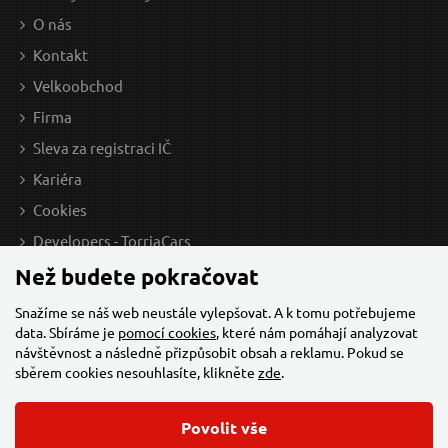
O nás
Kontakt
Velkoobchod
Firma
Sleva za registraci IČ
Kariéra
Cookies
Developers - TorriaCars
Než budete pokračovat
Snažíme se náš web neustále vylepšovat. A k tomu potřebujeme
data. Sbíráme je
pomocí cookies
, které nám pomáhají analyzovat
návštěvnost a následně přizpůsobit obsah a reklamu. Pokud se
sběrem cookies nesouhlasíte, klikněte
zde
.
Povolit vše