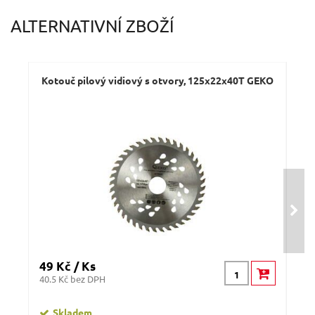
ALTERNATIVNÍ ZBOŽÍ
Kotouč pilový vidiový s otvory, 125x22x40T GEKO
49 Kč / Ks
101
40.5 Kč bez DPH
83.4
Skladem