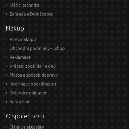
Pilový kotouč TCT 250x32x80T + kroužek 25,4mm
Měřící technika
GEKO
Zahrada a Domácnost
Nákup
Vše o nákupu
Obchodní podmínky - Eshop
Reklamace
Vrácení zboží do 14 dnů
Platba a způsob dopravy
142 Kč / Ks
143
117.36 Kč bez DPH
118.
Informace o sortimentu
Průvodce nákupem
Skladem
Ke stažení
O společnosti
Články a aktuality