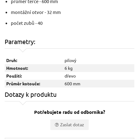
průměr terče - 600 mm
montážní otvor - 32 mm
Kotouč pilový, 125x22x40T GEKO
Kot
počet zubů - 40
Parametry:
Druh:
pilový
Hmotnost:
6 kg
Použití:
dřevo
Průměr kotouče:
600 mm
Dotazy k produktu
49 Kč / Ks
59 
40.5 Kč bez DPH
48.7
Potřebujete radu od odborníka?
Skladem
Zaslat dotaz
Vaše jméno: