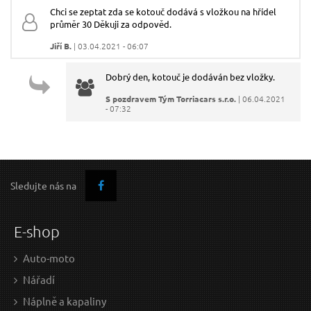
Chci se zeptat zda se kotouč dodává s vložkou na hřídel
Kotouč pilový vidiový s otvory, 180x20x24T GEKO
Kot
průměr 30 Děkuji za odpověd.
Váš e-mail:
Jiří B.
| 03.04.2021 - 06:07
Dobrý den, kotouč je dodáván bez vložky.
Dotaz:
S pozdravem Tým Torriacars s.r.o.
| 06.04.2021
- 07:32
Sledujte nás na
Odeslat dotaz
57 Kč / Ks
136
47.11 Kč bez DPH
112.
E-shop
Skladem
Auto-moto
Nářadí
Náplně a kapaliny