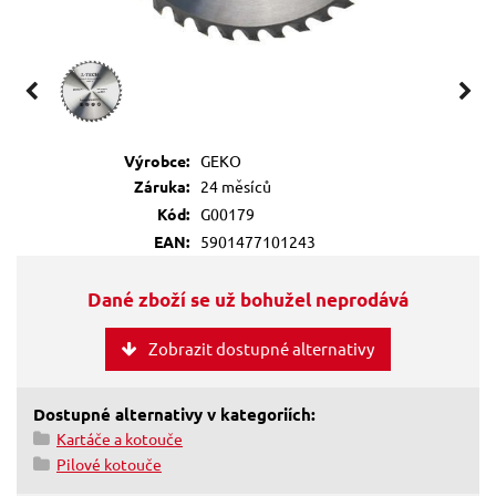
Výrobce:
GEKO
Záruka:
24 měsíců
Kód:
G00179
EAN:
5901477101243
Dané zboží se už bohužel neprodává
Zobrazit dostupné alternativy
Dostupné alternativy v kategoriích:
Kartáče a kotouče
Pilové kotouče