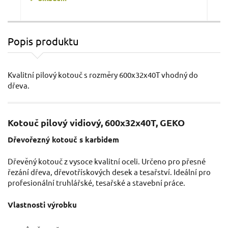
Popis produktu
Kotouč pilový vidiový s otvory, 185x20x60T GEKO
Kvalitní pilový kotouč s rozměry 600x32x40T vhodný do
dřeva.
Kotouč pilový vidiový, 600x32x40T, GEKO
Dřevořezný kotouč s karbidem
Dřevěný kotouč z vysoce kvalitní oceli. Určeno pro přesné
řezání dřeva, dřevotřískových desek a tesařství. Ideální pro
149 Kč / Ks
85 
profesionální truhlářské, tesařské a stavební práce.
123.14 Kč bez DPH
70.2
Vlastnosti výrobku
Skladem