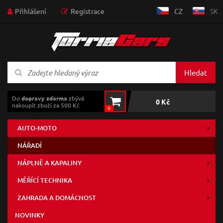
Přihlášení
Registrace
CZ
SK
Hledat
Do
dopravy zdarma
zbývá
0 Kč
nakoupit zboží za 500 Kč
0
AUTO-MOTO
NÁŘADÍ
NÁPLNĚ A KAPALINY
MĚŘÍCÍ TECHNIKA
ZAHRADA A DOMÁCNOST
NOVINKY