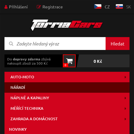
Přihlášení
Registrace
CZ
SK
Hledat
Do
dopravy zdarma
zbývá
0 Kč
nakoupit zboží za 500 Kč
0
AUTO-MOTO
NÁŘADÍ
NÁPLNĚ A KAPALINY
MĚŘÍCÍ TECHNIKA
ZAHRADA A DOMÁCNOST
NOVINKY