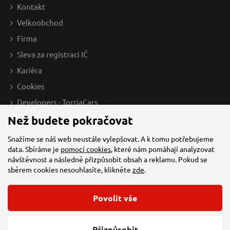
Kontakt
na centrále
n
Velkoobchod
Firma
Sleva za registraci IČ
Kariéra
Cookies
Developers - TorriaCars
Než budete pokračovat
Snažíme se náš web neustále vylepšovat. A k tomu potřebujeme
data. Sbíráme je
pomocí cookies
, které nám pomáhají analyzovat
návštěvnost a následně přizpůsobit obsah a reklamu. Pokud se
sběrem cookies nesouhlasíte, klikněte
zde
.
Povolit vše
© 2026 Všechna práva vyhrazena,
Torriacars, s.r.o.
Feo.cz
Přizpůsobit