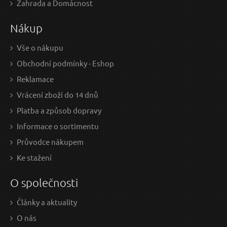
Zahrada a Domácnost
412.4 Kč bez DPH
536.
Nákup
na centrále
n
D
Vše o nákupu
Obchodní podmínky - Eshop
Pistole na PU pěnu, s regulací průtoku, plastový
Pi
Reklamace
rám EXTOL-CRAFT
Vrácení zboží do 14 dnů
Platba a způsob dopravy
Informace o sortimentu
Průvodce nákupem
Ke stažení
O společnosti
Články a aktuality
215 Kč / Ks
445
O nás
177.69 Kč bez DPH
367.