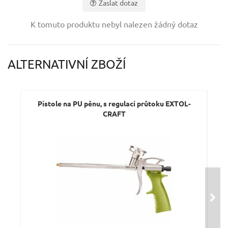
Zaslat dotaz
Vaše jméno:
K tomuto produktu nebyl nalezen žádný dotaz
Váš e-mail:
ALTERNATIVNÍ ZBOŽÍ
Dotaz:
Pistole na PU pěnu, s regulací průtoku EXTOL-
Pis
CRAFT
Odeslat dotaz