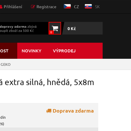
Přihlášení
Registrace
CZ
SK
dopravy zdarma
zbývá
0 Kč
oupit zboží za 500 Kč
0
OST
NOVINKY
VÝPRODEJ
m GEKO
extra silná, hnědá, 5x8m
Doprava zdarma
odin
26)