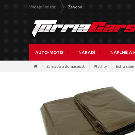
Výdejní místa:
Žandov
AUTO-MOTO
NÁŘADÍ
NÁPLNĚ A 
Zahrada a domácnost
Plachty
Extra siln