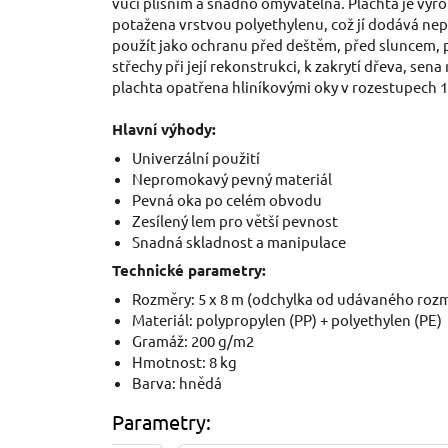
vůči plísním a snadno omyvatelná. Plachta je vyr
potažena vrstvou polyethylenu, což jí dodává nepr
použít jako ochranu před deštěm, před sluncem, př
střechy při její rekonstrukci, k zakrytí dřeva, se
plachta opatřena hliníkovými oky v rozestupech 1 
Hlavní výhody:
Univerzální použití
Nepromokavý pevný materiál
Pevná oka po celém obvodu
Zesílený lem pro větší pevnost
Snadná skladnost a manipulace
Technické parametry:
Rozměry: 5 x 8 m (odchylka od udávaného rozmě
Materiál: polypropylen (PP) + polyethylen (PE)
Gramáž: 200 g/m2
Hmotnost: 8 kg
Barva: hnědá
Parametry: