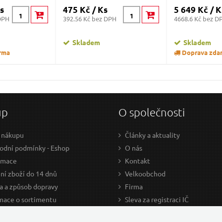
s
475 Kč / Ks
5 649 Kč / K
DPH
392.56 Kč bez DPH
4668.6 Kč bez D
Skladem
Skladem
rma
Doprava zda
up
O společnosti
 nákupu
Články a aktuality
dní podmínky - Eshop
O nás
amace
Kontakt
ní zboží do 14 dnů
Velkoobchod
a a způsob dopravy
Firma
mace o sortimentu
Sleva za registraci IČ
odce nákupem
Kariéra