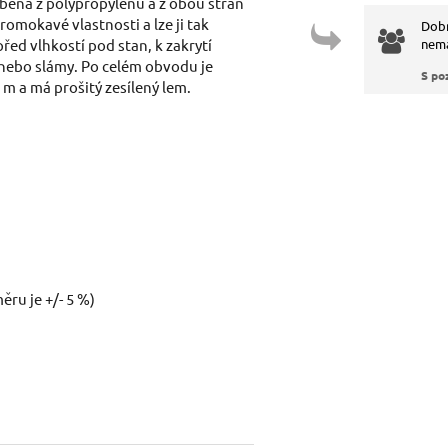
obena z polypropylenu a z obou stran
omokavé vlastnosti a lze ji tak
Dobr
ed vlhkostí pod stan, k zakrytí
nemá
Dotaz:
na nebo slámy. Po celém obvodu je
S po
m a má prošitý zesílený lem.
Odeslat dotaz
ru je +/- 5 %)