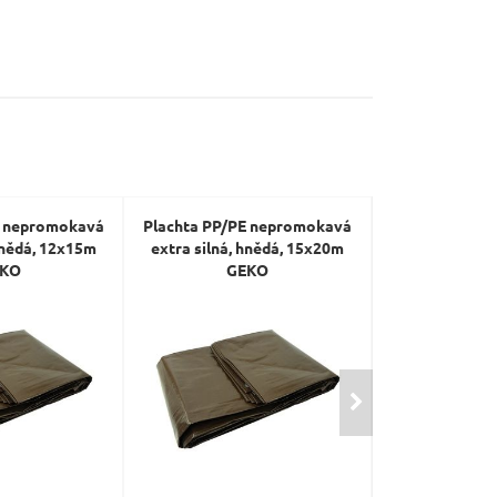
E nepromokavá
Plachta PP/PE nepromokavá
Plachta PP/P
hnědá, 12x15m
extra silná, hnědá, 15x20m
extra silná, 
KO
GEKO
GE