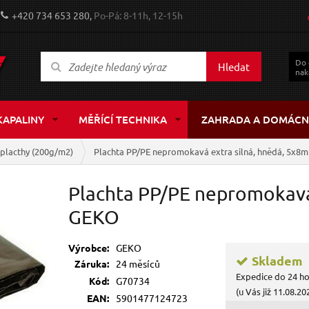
+420 734 653 280,
Po-Pá: 8-11h, 12-15h
Do
Hledat
nak
KAPALINY
MĚŘÍCÍ TECHNIKA
ZAHRADA A DOMÁCN
é placthy (200g/m2)
Plachta PP/PE nepromokavá extra silná, hnědá, 5x8
Plachta PP/PE nepromokavá 
GEKO
Výrobce:
GEKO
Skladem
Záruka:
24 měsíců
Expedice do 24 h
Kód:
G70734
(u Vás již 11.08.20
EAN:
5901477124723