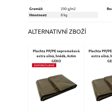
Gramáž:
200 g/m2
Ro
Hmotnost:
8 kg
ALTERNATIVNÍ ZBOŽÍ
Plachta PP/PE nepromokavá
Plachta PP/P
extra silná, hnědá, 4x6m
extra silná,
GEKO
G
D
OPORUČUJEME