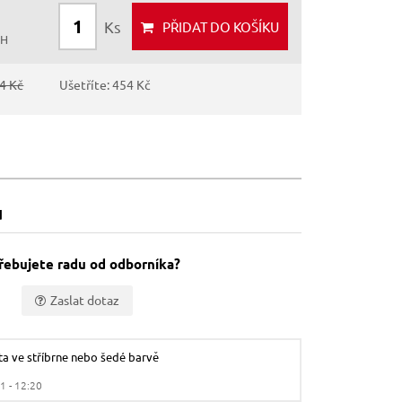
Ks
PŘIDAT
DO KOŠÍKU
PH
4 Kč
Ušetříte: 454 Kč
u
řebujete radu od odborníka?
Zaslat dotaz
ta ve stříbrne nebo šedé barvě
1 - 12:20