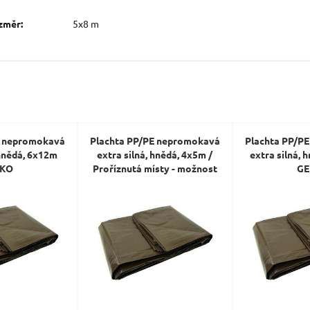
změr:
5x8 m
E nepromokavá
Plachta PP/PE nepromokavá
Plachta PP/P
 hnědá, 6x12m
extra silná, hnědá, 4x5m /
extra silná, 
EKO
Proříznutá místy - možnost
GE
opravy GEKO