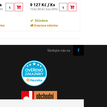
s
9 127 Kč / Ks
3 549 Kč / K
PH
7542.98 Kč bez DPH
2933.06 Kč bez 
Skladem
Skladem
rma
Doprava zdarma
Doprava zda
Sledujte nás na