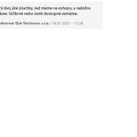
ý den, jiné plachty, než máme na eshopu, v nabídce
me. Stříbrné nebo šedé dostupné nemáme.
zdravem Tým Torriacars s.r.o.
| 18.01.2021 - 13:38