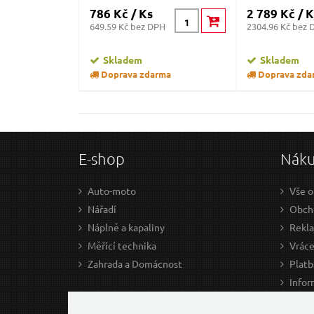
786 Kč / Ks
2 789 Kč / K
649.59 Kč bez DPH
2304.96 Kč bez 
Skladem
Skladem
Doprava zdarma
Doprava zda
E-shop
Nák
Auto-moto
Vše o
Nářadí
Obcho
Náplně a kapaliny
Rekl
Měřící technika
Vráce
Zahrada a Domácnost
Platb
Infor
Prův