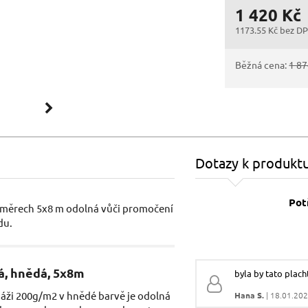
1 420 Kč
1173.55 Kč bez D
Běžná cena:
1 87
Dotazy k produkt
Pot
ozměrech 5x8 m odolná vůči promočení
du.
Vaše jméno:
á, hnědá, 5x8m
byla by tato plach
áži 200g/m2 v hnědé barvě je odolná
Hana S.
| 18.01.202
Váš e-mail: