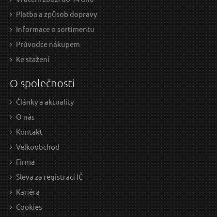
Platba a způsob dopravy
Informace o sortimentu
Průvodce nákupem
Ke stažení
O společnosti
Články a aktuality
845 Kč / Ks
1 2
O nás
698.35 Kč bez DPH
1073
Kontakt
Skladem
Velkoobchod
Doprava zdarma
D
Firma
Sleva za registraci IČ
Stolička dílenská pojízdná GEKO
Kariéra
Cookies