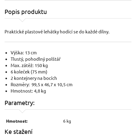
Popis produktu
Praktické plastové lehátky hodící se do každé dílny.
Výška: 13 cm
Tlustý, pohodlný polštář
Max. zátěž: 150 kg
6 koleček (75 mm)
2 kontejnery na bocích
Rozměry: 99,5 x 46,7 x 10,5 cm
Hmotnost: 4,8 kg
Parametry:
Hmotnost:
6 kg
Ke stažení