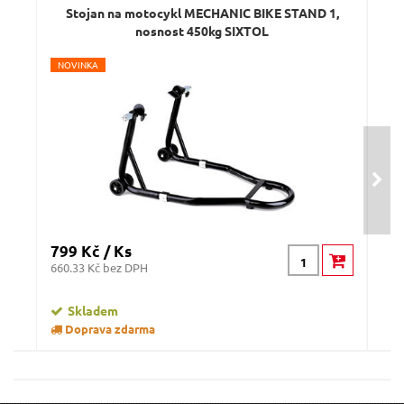
Stojan na motocykl MECHANIC BIKE STAND 1,
nosnost 450kg SIXTOL
N
OVINKA
Odeslat dotaz
799 Kč / Ks
1 5
660.33 Kč bez DPH
1318
Skladem
Doprava zdarma
D
Montážní pojízdné klekátko GEKO
St