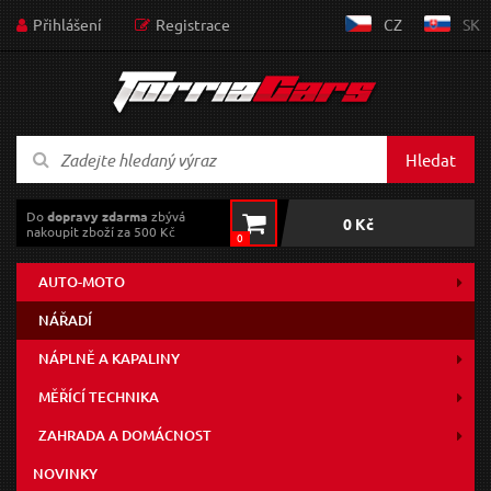
Přihlášení
Registrace
CZ
SK
Hledat
Do
dopravy zdarma
zbývá
0 Kč
nakoupit zboží za 500 Kč
0
AUTO-MOTO
NÁŘADÍ
NÁPLNĚ A KAPALINY
MĚŘÍCÍ TECHNIKA
ZAHRADA A DOMÁCNOST
NOVINKY