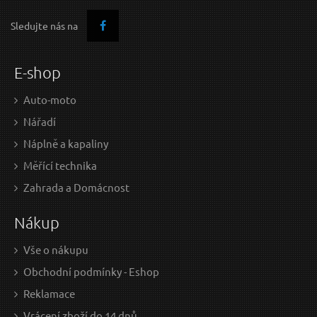
Sledujte nás na
E-shop
Auto-moto
Nářadí
Náplně a kapaliny
Měřící technika
762 Kč / Ks
1 0
Zahrada a Domácnost
629.75 Kč bez DPH
895.
Nákup
Skladem
Doprava zdarma
D
Vše o nákupu
Obchodní podmínky - Eshop
Montážní lehátko, polstrované QUATROS
Reklamace
Vrácení zboží do 14 dnů