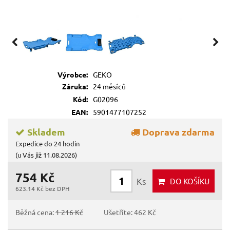
Výrobce:
GEKO
Záruka:
24 měsíců
Kód:
G02096
EAN:
5901477107252
Skladem
Doprava zdarma
Expedice do 24 hodin
(u Vás již 11.08.2026)
754 Kč
Ks
DO KOŠÍKU
623.14 Kč bez DPH
Běžná cena:
1 216 Kč
Ušetříte: 462 Kč