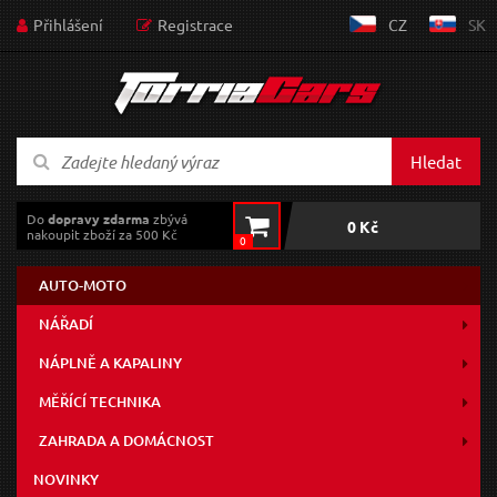
Přihlášení
Registrace
CZ
SK
Hledat
Do
dopravy zdarma
zbývá
0 Kč
nakoupit zboží za 500 Kč
0
AUTO-MOTO
NÁŘADÍ
NÁPLNĚ A KAPALINY
MĚŘÍCÍ TECHNIKA
ZAHRADA A DOMÁCNOST
NOVINKY