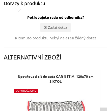
Dotazy k produktu
Potřebujete radu od odborníka?
Zaslat dotaz
Vaše jméno:
K tomuto produktu nebyl nalezen žádný dotaz
Váš e-mail:
ALTERNATIVNÍ ZBOŽÍ
Dotaz:
Upevňovací síť do auta CAR NET M, 120x70 cm
U
SIXTOL
D
OPORUČUJEME
D
O
Odeslat dotaz