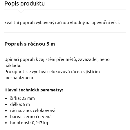
Popis produktu
kvalitní popruh vybavený ráčnou vhodný na upevnění věcí.
Popruh s ráčnou 5 m
Upínací popruh k zajištění předmětů, zavazadel, nebo
nákladu.
Pro upnutí se využívá celokovová ráčna s jisticím
mechanizmem.
Hlavní technické parametry:
šířka: 25 mm
délka: 5 m
ráčna: ano, celokovová
barva: černo-červená
hmotnost: 0,217 kg