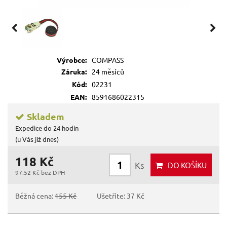
Výrobce:
COMPASS
Záruka:
24 měsíců
Kód:
02231
EAN:
8591686022315
Skladem
Expedice do 24 hodin
(u Vás již dnes)
118 Kč
Ks
DO KOŠÍKU
97.52 Kč bez DPH
Běžná cena:
155 Kč
Ušetříte: 37 Kč