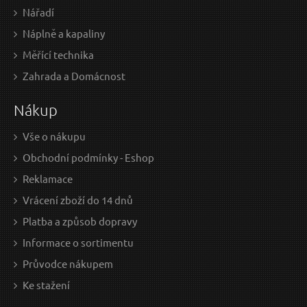
Nářadí
Náplně a kapaliny
Měřící technika
399 Kč / Ks
319
Zahrada a Domácnost
329.75 Kč bez DPH
263.
Nákup
Skladem
Vše o nákupu
Obchodní podmínky - Eshop
Lano tažné - popruh s háky, 4m x 50mm, max. tažná
Gum
Reklamace
síla 2800kg, PES EXTOL-PREMIUM
Vrácení zboží do 14 dnů
Platba a způsob dopravy
Informace o sortimentu
Průvodce nákupem
Ke stažení