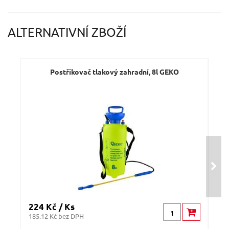
Váš e-mail:
ALTERNATIVNÍ ZBOŽÍ
Dotaz:
Postřikovač tlakový zahradní, 8l GEKO
Odeslat dotaz
224 Kč / Ks
349
185.12 Kč bez DPH
288.