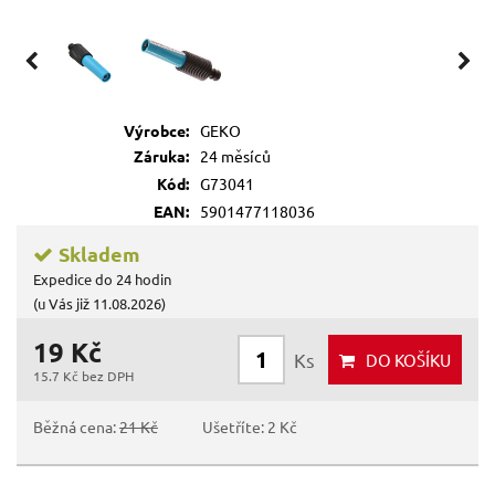
Výrobce:
GEKO
Záruka:
24 měsíců
Kód:
G73041
EAN:
5901477118036
Skladem
Expedice do 24 hodin
(u Vás již 11.08.2026)
19 Kč
Ks
DO KOŠÍKU
15.7 Kč bez DPH
Běžná cena:
21 Kč
Ušetříte: 2 Kč