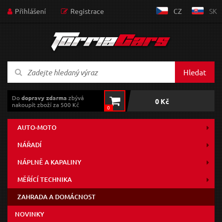
Přihlášení
Registrace
CZ
SK
Hledat
Do
dopravy zdarma
zbývá
0 Kč
nakoupit zboží za 500 Kč
0
AUTO-MOTO
NÁŘADÍ
NÁPLNĚ A KAPALINY
MĚŘÍCÍ TECHNIKA
ZAHRADA A DOMÁCNOST
NOVINKY