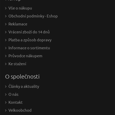
Vše o nákupu
Obchodní podmínky - Eshop
Rozprašovač 0,75l různé barvy PLASTKON
Reklamace
Vrácení zboží do 14 dnů
V
ÝPRODEJ
Platba a způsob dopravy
A
KCE
Informace o sortimentu
Průvodce nákupem
Ke stažení
O společnosti
Články a aktuality
53 Kč / Ks
3 6
O nás
43.8 Kč bez DPH
3057
Kontakt
Skladem
Velkoobchod
D