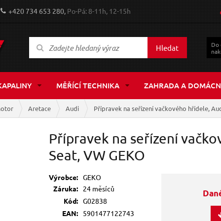
+420 734 653 280,
Po-Pá: 8-11h, 12-15h
Do
Hledat
nak
KAPALINY
MĚŘÍCÍ TECHNIKA
ZAHRADA A DOMÁCN
otor
Aretace
Audi
Přípravek na seřízení vačkového hřídele, A
Přípravek na seřízení vačko
Seat, VW GEKO
Výrobce:
GEKO
Záruka:
24 měsíců
Dané
Kód:
G02838
EAN:
5901477122743