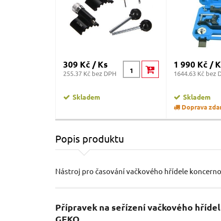
309 Kč / Ks
1 990 Kč / K
255.37 Kč bez DPH
1644.63 Kč bez 
Skladem
Skladem
Doprava zda
Popis produktu
Nástroj pro časování vačkového hřídele koncern
Přípravek na seřízení vačkového hřídele
GEKO