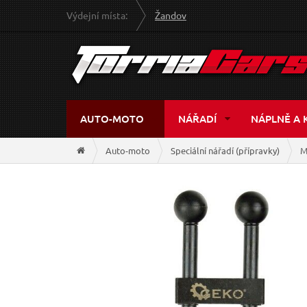
Výdejní místa:
Žandov
AUTO-MOTO
NÁŘADÍ
NÁPLNĚ A 
Auto-moto
Speciální nářadí (přípravky)
M