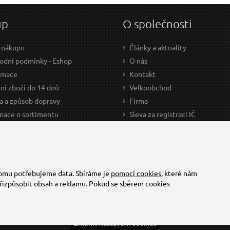
up
O společnosti
 nákupu
Články a aktuality
dní podmínky - Eshop
O nás
amace
Kontakt
ní zboží do 14 dnů
Velkoobchod
a a způsob dopravy
Firma
mace o sortimentu
Sleva za registraci IČ
odce nákupem
Kariéra
ažení
Cookies
Developers - TorriaCars
tomu potřebujeme data. Sbíráme je
pomocí cookies
, které nám
řizpůsobit obsah a reklamu. Pokud se sběrem cookies
Změnit nastavení cookies