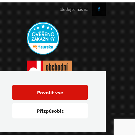
Sledujte nás na
Povolit vše
Přizpůsobit
Feo.cz