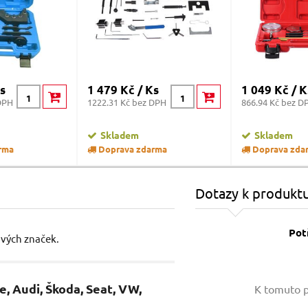
s
1 479 Kč / Ks
1 049 Kč / K
DPH
1222.31 Kč bez DPH
866.94 Kč bez D
Skladem
Skladem
rma
Doprava zdarma
Doprava zda
Dotazy k produkt
Pot
ových značek.
Vaše jméno:
, Audi, Škoda, Seat, VW,
K tomuto p