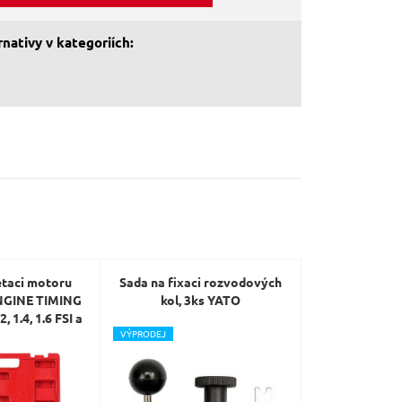
nativy v kategoriích:
etaci motoru
Sada na fixaci rozvodových
GINE TIMING
kol, 3ks YATO
, 1.4, 1.6 FSI a
V
ÝPRODEJ
 SIXTOL