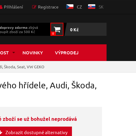
Přihlášení
Registrace
CZ
SK
dopravy zdarma
zbývá
0 Kč
oupit zboží za 500 Kč
0
OST
NOVINKY
VÝPRODEJ
udi, Škoda, Seat, VW GEKO
vého hřídele, Audi, Škoda,
 zboží se už bohužel neprodává
Zobrazit dostupné alternativy