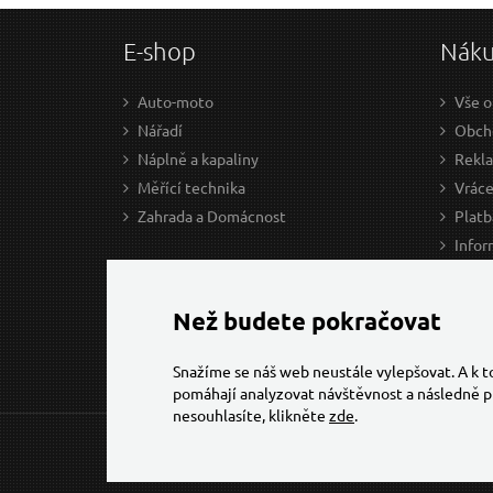
E-shop
Nák
Auto-moto
Vše o
Nářadí
Obcho
Náplně a kapaliny
Rekl
Měřící technika
Vráce
Zahrada a Domácnost
Platb
Infor
Prův
Ke st
Než budete pokračovat
Snažíme se náš web neustále vylepšovat. A k 
pomáhají analyzovat návštěvnost a následně p
nesouhlasíte, klikněte
zde
.
© 2026 Všechna práva vyhrazena,
Torriacars, s.r.o.