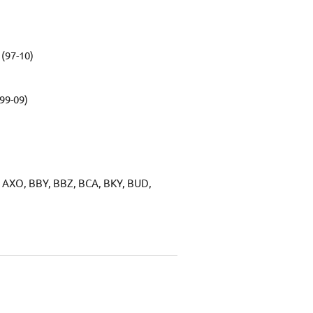
Váš e-mail:
(97-10)
Dotaz:
(99-09)
Odeslat dotaz
 AXO, BBY, BBZ, BCA, BKY, BUD,