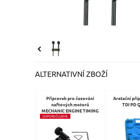
ALTERNATIVNÍ ZBOŽÍ
Přípravek pro časování
Aretační pří
naftových motorů
TDI PD
MECHANIC ENGINE TIMING
D
OPORUČUJEME
6, VAG TDI, 6ks SIXTOL