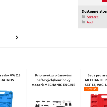
Dostupné alter
Aretace
Audi
pravky VW 2.5
Přípravek pro časování
Sada pro ar
 QUATROS
naftových/benzínový
MECHANIC EN
motorů MECHANIC ENGINE
SET 13, VAG 1.2
N
OVINKA
TIMING 34, VAG TDI, 34ks
1.4 TSI
SIXTOL