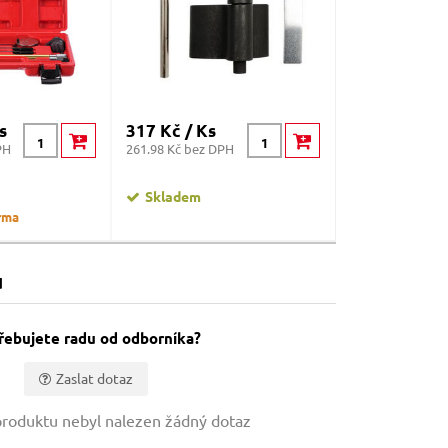
s
317 Kč / Ks
PH
261.98 Kč bez DPH
Skladem
rma
u
řebujete radu od odborníka?
Zaslat dotaz
roduktu nebyl nalezen žádný dotaz