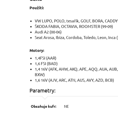
Použití:
VW LUPO, POLO, tesařík, GOLF, BORA, CADDY 
ŠKODA FABIA, OCTAVIA, ROOMSTER (99-09)
Audi A2 (00-06)
Seat Arosa, Ibiza, Cordoba, Toledo, Leon, Inca 
Motory:
1,4FSI (AAR)
1,6 FSI (BAD)
1,4 16V (AFK, AHW, AKQ, APE, AQQ, AUA, AUB,
BXW)
1,6 16V (AJV, ARC, ATN, AUS, AVY, AZD, BCB)
Parametry:
Obsahuje kufr:
NE