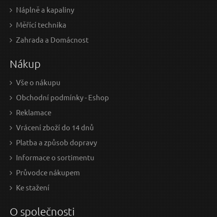
Náplně a kapaliny
Odeslat dotaz
Rychlospojka na hadici, 3/4" EXTOL-CRAFT
Měřící technika
Zahrada a Domácnost
Nákup
Vše o nákupu
Obchodní podmínky - Eshop
Reklamace
Vrácení zboží do 14 dnů
Platba a způsob dopravy
30 Kč / Ks
19 
24.79 Kč bez DPH
15.7
Informace o sortimentu
Průvodce nákupem
Skladem
Ke stažení
O společnosti