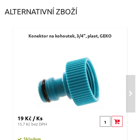
ALTERNATIVNÍ ZBOŽÍ
Konektor na kohoutek, 3/4", plast, GEKO
19 Kč / Ks
19 
15.7 Kč bez DPH
15.7
Skladem