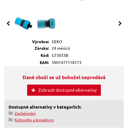
Výrobce:
GEKO
Záruka:
24 měsíců
Kód:
G73033B
EAN:
5901477118173
Dané zboží se už bohužel neprodává
Zobrazit dostupné alternativy
Dostupné alternativy v kategoriích:
Zavlažování
Kohoutky a konektory