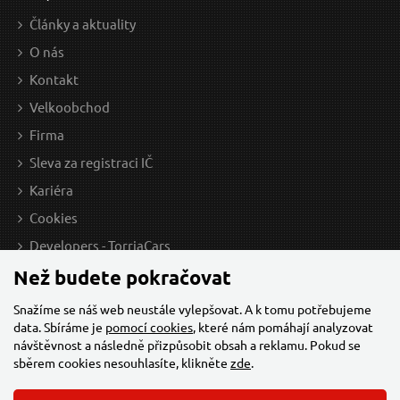
Spojka 3/4" GEKO
Ry
Články a aktuality
O nás
Kontakt
Velkoobchod
Firma
Sleva za registraci IČ
Kariéra
Cookies
19 Kč / Ks
21 
Developers - TorriaCars
15.7 Kč bez DPH
17.3
Než budete pokračovat
Skladem
n
Snažíme se náš web neustále vylepšovat. A k tomu potřebujeme
data. Sbíráme je
pomocí cookies
, které nám pomáhají analyzovat
návštěvnost a následně přizpůsobit obsah a reklamu. Pokud se
sběrem cookies nesouhlasíte, klikněte
zde
.