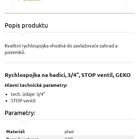
Popis produktu
Rychlospojka stop 3/4" GEKO
Kvalitní rychlospojka vhodná do zavlažovače zahrad a
pozemků.
Rychlospojka na hadici, 3/4", STOP ventil, GEKO
Hlavní technické parametry:
tech. údaje: 3/4"
STOP ventil
29 Kč / Ks
9 K
Parametry:
23.97 Kč bez DPH
7.44
Skladem
Materiál:
plast