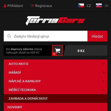
Přihlášení
Registrace
CZ
SK
Hledat
Do
dopravy zdarma
zbývá
0 Kč
nakoupit zboží za 500 Kč
0
AUTO-MOTO
NÁŘADÍ
NÁPLNĚ A KAPALINY
MĚŘÍCÍ TECHNIKA
ZAHRADA A DOMÁCNOST
NOVINKY