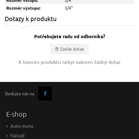
Rozměr vstupu:
3/4"
Rozměr výstupu:
3/4"
Dotazy k produktu
Rychlospojka na hadice 1/2" GEKO
Potřebujete radu od odborníka?
Zaslat dotaz
Vaše jméno:
K tomuto produktu nebyl nalezen žádný dotaz
Váš e-mail:
Sledujte nás na
29 Kč / Ks
29 
Dotaz:
23.97 Kč bez DPH
23.9
E-shop
Skladem
Auto-moto
Nářadí