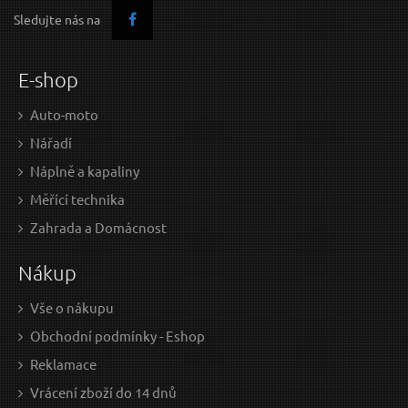
Sledujte nás na
D
OPORUČUJEME
D
O
E-shop
Auto-moto
Nářadí
Náplně a kapaliny
Měřící technika
349 Kč / Ks
309
Zahrada a Domácnost
288.43 Kč bez DPH
255.
Nákup
Skladem
Vše o nákupu
Obchodní podmínky - Eshop
Stahovák na ramínka stěračů GEKO
Reklamace
Vrácení zboží do 14 dnů