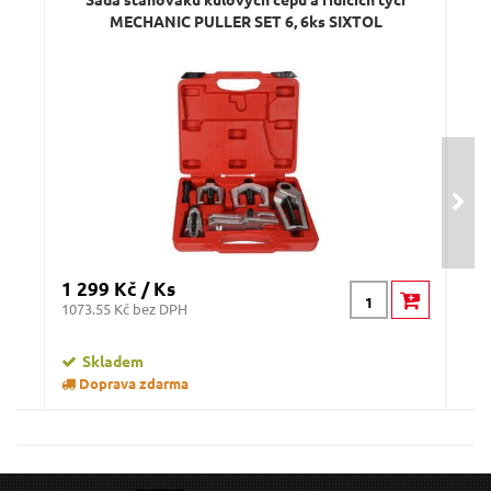
MECHANIC PULLER SET 6, 6ks SIXTOL
Odeslat dotaz
1 299 Kč / Ks
1 4
1073.55 Kč bez DPH
1222
Skladem
Doprava zdarma
D
Stahovák pružin MECHANIC SPRING SET 1, 2ks,
S
370mm SIXTOL