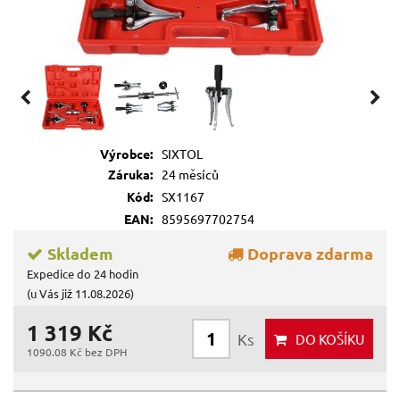
Výrobce:
SIXTOL
Záruka:
24 měsíců
Kód:
SX1167
EAN:
8595697702754
Skladem
Doprava zdarma
Expedice do 24 hodin
(u Vás již 11.08.2026)
1 319 Kč
Ks
DO KOŠÍKU
1090.08 Kč bez DPH