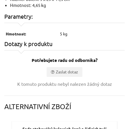
Hmotnost: 4,65 kg
Parametry:
Hmotnost:
5 kg
Dotazy k produktu
Potřebujete radu od odborníka?
Zaslat dotaz
Vaše jméno:
K tomuto produktu nebyl nalezen žádný dotaz
Váš e-mail:
ALTERNATIVNÍ ZBOŽÍ
Dotaz:
Sada stahováků kulových čepů a řídících tyčí
U