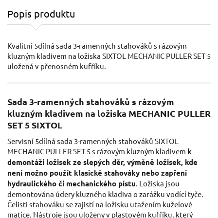
Popis produktu
Kvalitní 5dílná sada 3-ramenných stahováků s rázovým
kluzným kladivem na ložiska SIXTOL MECHANIC PULLER SET 5
uložená v přenosném kufříku.
Sada 3-ramenných stahováků s rázovým
kluzným kladivem na ložiska MECHANIC PULLER
SET 5 SIXTOL
Servisní 5dílná sada 3-ramenných stahováků SIXTOL
MECHANIC PULLER SET 5 s rázovým kluzným kladivem
k
demontáži ložisek ze slepých děr, výměně ložisek, kde
není možno použít klasické stahováky nebo zapření
hydraulického či mechanického pístu
. Ložiska jsou
demontována údery kluzného kladiva o zarážku vodící tyče.
Čelisti stahováku se zajistí na ložisku utažením kuželové
matice. Nástroje jsou uloženy v plastovém kufříku, který