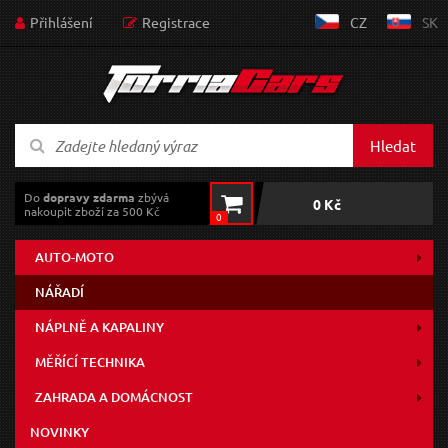
Přihlášení
Registrace
CZ
SK
Hledat
Do
dopravy zdarma
zbývá
0 Kč
nakoupit zboží za 500 Kč
0
AUTO-MOTO
NÁŘADÍ
NÁPLNĚ A KAPALINY
MĚŘÍCÍ TECHNIKA
ZAHRADA A DOMÁCNOST
NOVINKY