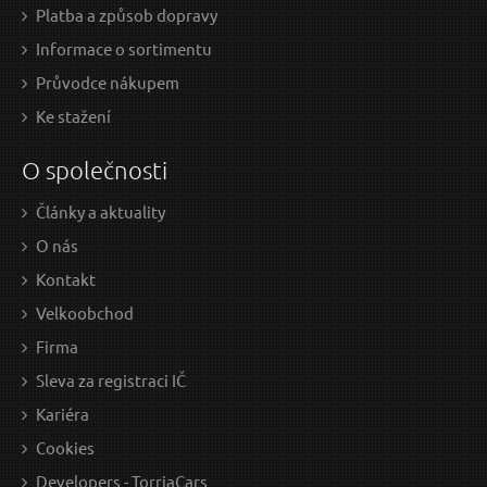
D
OPORUČUJEME
D
O
Platba a způsob dopravy
Informace o sortimentu
Průvodce nákupem
Ke stažení
O společnosti
Články a aktuality
166 Kč / Ks
479
O nás
137.19 Kč bez DPH
395.
Kontakt
Skladem
Velkoobchod
Firma
Sleva za registraci IČ
Stahovák pružin MECHANIC SPRING SET 3, heavy-
Kariéra
duty, 280mm, 2ks SIXTOL
Cookies
Developers - TorriaCars