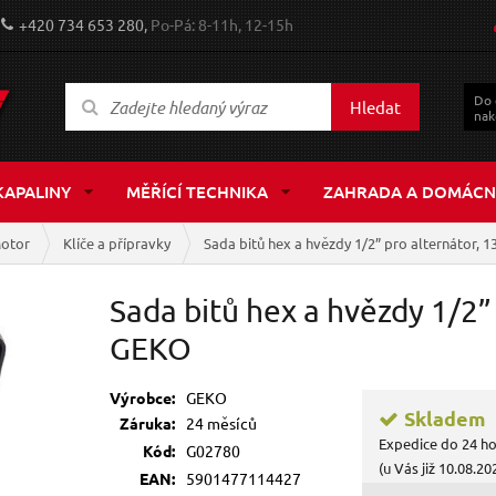
+420 734 653 280,
Po-Pá: 8-11h, 12-15h
Do
Hledat
nak
KAPALINY
MĚŘÍCÍ TECHNIKA
ZAHRADA A DOMÁCN
otor
Klíče a přípravky
Sada bitů hex a hvězdy 1/2” pro alternátor, 
Sada bitů hex a hvězdy 1/2”
GEKO
Výrobce:
GEKO
Skladem
Záruka:
24 měsíců
Expedice do 24 h
Kód:
G02780
(u Vás již 10.08.20
EAN:
5901477114427