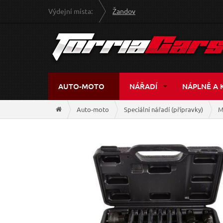
Výdejní místa:
Žandov
AUTO-MOTO
NÁŘADÍ
NÁPLNĚ A 
Auto-moto
Speciální nářadí (přípravky)
M