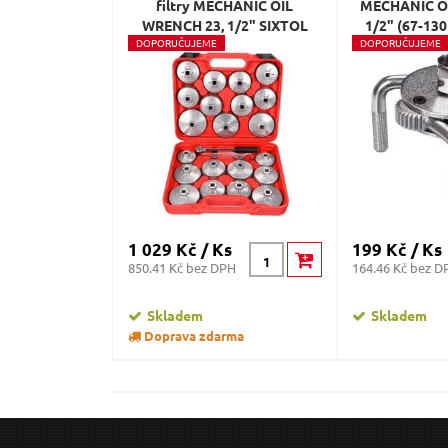
filtry MECHANIC OIL
MECHANIC O
WRENCH 23, 1/2" SIXTOL
1/2" (67-13
D
OPORUČUJEME
D
OPORUČUJEME
1 029 Kč / Ks
199 Kč / Ks
850.41 Kč bez DPH
164.46 Kč bez D
Skladem
Skladem
Doprava zdarma