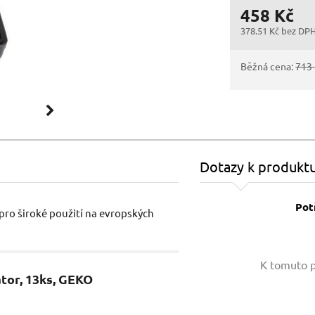
458 Kč
378.51 Kč bez DP
Běžná cena:
713
Dotazy k produkt
Pot
 pro široké použití na evropských
Vaše jméno:
K tomuto p
átor, 13ks, GEKO
Váš e-mail: