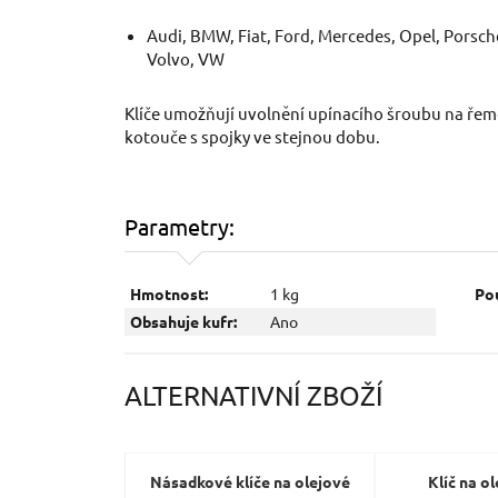
Audi, BMW, Fiat, Ford, Mercedes, Opel, Porsch
Volvo, VW
Klíče umožňují uvolnění upínacího šroubu na řem
kotouče s spojky ve stejnou dobu.
Parametry:
Hmotnost:
1 kg
Pou
Obsahuje kufr:
Ano
ALTERNATIVNÍ ZBOŽÍ
Násadkové klíče na olejové
Klíč na ol