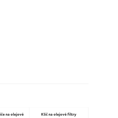
če na olejové
Klíč na olejové filtry
Řemenový kl