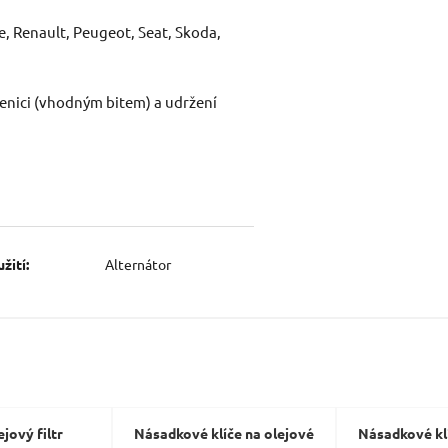
e, Renault, Peugeot, Seat, Skoda,
Dotaz:
enici (vhodným bitem) a udržení
Odeslat dotaz
žití:
Alternátor
ejový filtr
Násadkové klíče na olejové
Násadkové klí