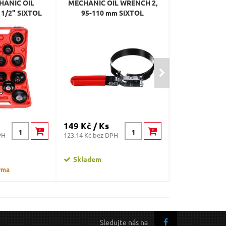
CHANIC OIL
MECHANIC OIL WRENCH 2,
olejového fi
1/2" SIXTOL
95-110 mm SIXTOL
200mm
149 Kč / Ks
199 Kč / Ks
PH
123.14 Kč bez DPH
164.46 Kč bez D
Skladem
Skladem
rma
Sledujte nás na