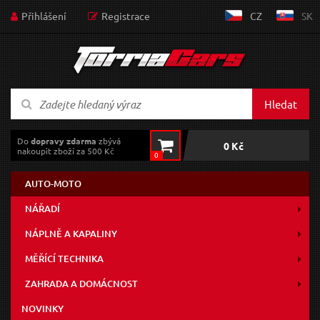
Přihlášení
Registrace
CZ
SK
Hledat
Do
dopravy zdarma
zbývá
0 Kč
nakoupit zboží za 500 Kč
0
AUTO-MOTO
NÁŘADÍ
NÁPLNĚ A KAPALINY
MĚŘÍCÍ TECHNIKA
ZAHRADA A DOMÁCNOST
NOVINKY