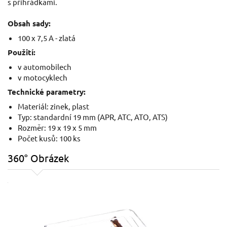
s přihrádkami.
Obsah sady:
100 x 7,5 A - zlatá
Použití:
v automobilech
v motocyklech
Technické parametry:
Materiál: zinek, plast
Typ: standardní 19 mm (APR, ATC, ATO, ATS)
Rozměr: 19 x 19 x 5 mm
Počet kusů: 100 ks
360° Obrázek