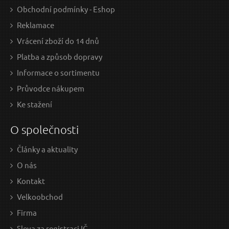
Obchodní podmínky - Eshop
Sada nožových automobilových pojistek
Reklamace
MECHANIC FUSE SET 15A, 100ks SIXTOL
Vrácení zboží do 14 dnů
Platba a způsob dopravy
Informace o sortimentu
Průvodce nákupem
Ke stažení
O společnosti
Články a aktuality
109 Kč / Ks
109
O nás
90.08 Kč bez DPH
90.0
Kontakt
Skladem
Velkoobchod
Firma
Sleva za registraci IČ