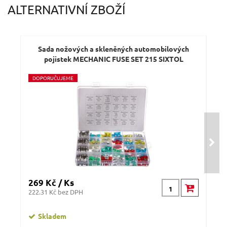
ALTERNATIVNÍ ZBOŽÍ
Dotaz:
Sada nožových a skleněných automobilových
pojistek MECHANIC FUSE SET 215 SIXTOL
D
OPORUČUJEME
D
O
Odeslat dotaz
269 Kč / Ks
159
222.31 Kč bez DPH
131.
Skladem