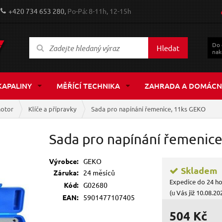
+420 734 653 280,
Po-Pá: 8-11h, 12-15h
Do
Hledat
nak
KAPALINY
MĚŘÍCÍ TECHNIKA
ZAHRADA A DOMÁCN
otor
Klíče a přípravky
Sada pro napínání řemenice, 11ks GEKO
Sada pro napínání řemenic
Výrobce:
GEKO
Skladem
Záruka:
24 měsíců
Expedice do 24 h
Kód:
G02680
(u Vás již 10.08.20
EAN:
5901477107405
504 Kč