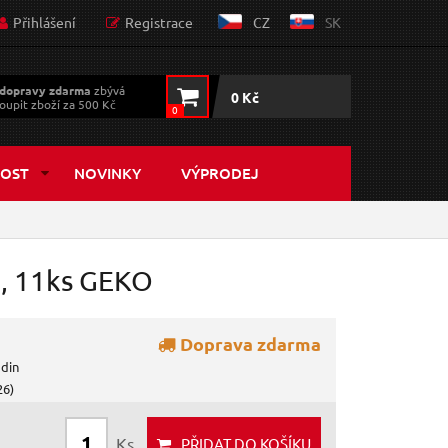
Přihlášení
Registrace
CZ
SK
dopravy zdarma
zbývá
0 Kč
oupit zboží za 500 Kč
0
OST
NOVINKY
VÝPRODEJ
e, 11ks GEKO
Doprava zdarma
odin
26)
Ks
PŘIDAT
DO KOŠÍKU