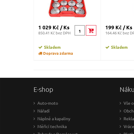
1 029 Kč / Ks
199 Kč / Ks
850.41 Kč bez DPH
164.46 Kč bez D
Skladem
Skladem
Doprava zdarma
E-shop
Nák
Auto-moto
Vše o
Nářadí
Obcho
Náplně a kapaliny
Rekl
Měřící technika
Vráce