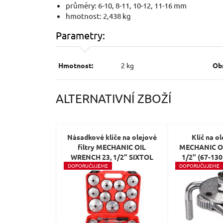
průměry: 6-10, 8-11, 10-12, 11-16 mm
hmotnost: 2,438 kg
Parametry:
Hmotnost:
2 kg
Obs
ALTERNATIVNÍ ZBOŽÍ
Násadkové klíče na olejové
Klíč na ol
filtry MECHANIC OIL
MECHANIC O
WRENCH 23, 1/2" SIXTOL
1/2" (67-13
D
OPORUČUJEME
D
OPORUČUJEME