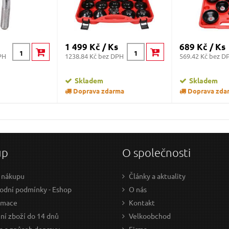
1 499 Kč / Ks
689 Kč / Ks
PH
1238.84 Kč bez DPH
569.42 Kč bez D
Skladem
Skladem
Doprava zdarma
Doprava zda
up
O společnosti
 nákupu
Články a aktuality
dní podmínky - Eshop
O nás
amace
Kontakt
ní zboží do 14 dnů
Velkoobchod