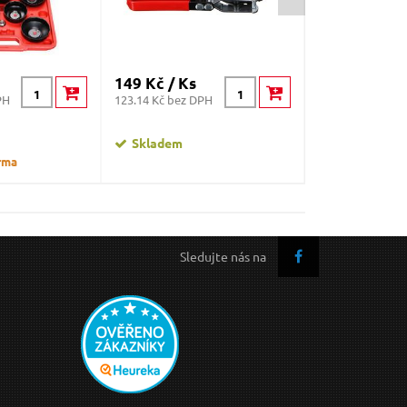
149 Kč / Ks
199 Kč / Ks
PH
123.14 Kč bez DPH
164.46 Kč bez D
Skladem
Skladem
rma
Sledujte nás na