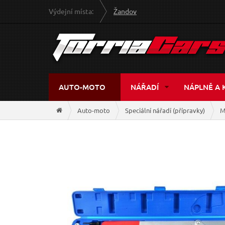
Výdejní místa:
Žandov
AUTO-MOTO
NÁŘADÍ
NÁPLNĚ A 
Auto-moto
Speciální nářadí (přípravky)
M