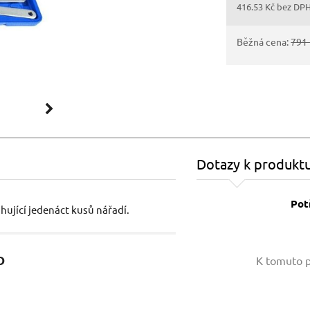
416.53 Kč bez DP
Běžná cena:
791
Dotazy k produkt
Pot
hující jedenáct kusů nářadí.
Vaše jméno:
O
K tomuto p
Váš e-mail: