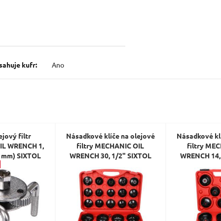
Dotaz:
ahuje kufr:
Ano
Odeslat dotaz
ejový filtr
Násadkové klíče na olejové
Násadkové klí
IL WRENCH 1,
filtry MECHANIC OIL
filtry ME
0 mm) SIXTOL
WRENCH 30, 1/2" SIXTOL
WRENCH 14, 