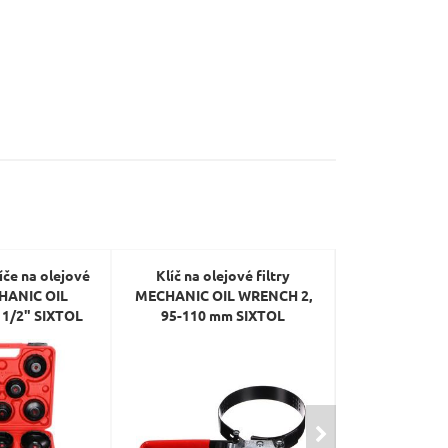
če na olejové
Klíč na olejové filtry
Řemenový kl
CHANIC OIL
MECHANIC OIL WRENCH 2,
olejového fi
1/2" SIXTOL
95-110 mm SIXTOL
200mm