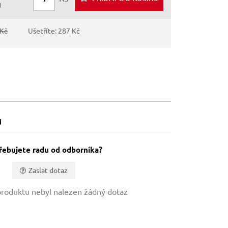
H
 Kč
Ušetříte: 287 Kč
u
řebujete radu od odborníka?
Zaslat dotaz
roduktu nebyl nalezen žádný dotaz