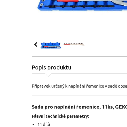
Popis produktu
Přípravek určený k napínání řemenice v sadě obsa
Sada pro napínání řemenice, 11ks, GEK
Hlavní technické parametry:
11 dílů