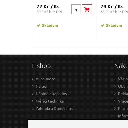
72 Kč / Ks
79 Kč / Ks
59.5 Kč bez DPH
65.29 Kč bez DP
Skladem
Skladem
E-shop
Nák
Auto-moto
Vše o
Nářadí
Obcho
Náplně a kapaliny
Rekl
Měřící technika
Vráce
Zahrada a Domácnost
Platb
Infor
Prův