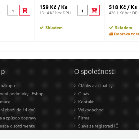
159 Kč / Ks
518 Kč / Ks
H
131.4 Kč bez DPH
428.1 Kč bez DP
Skladem
Skladem
Doprava zda
up
O společnosti
 nákupu
Články a aktuality
dní podmínky - Eshop
O nás
amace
Kontakt
ní zboží do 14 dnů
Velkoobchod
a a způsob dopravy
Firma
mace o sortimentu
Sleva za registraci IČ
odce nákupem
Kariéra