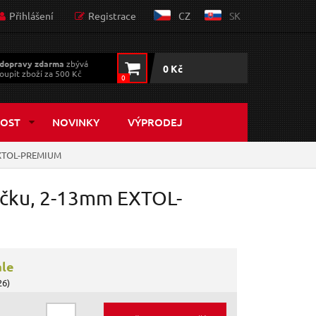
Přihlášení
Registrace
CZ
SK
dopravy zdarma
zbývá
0 Kč
oupit zboží za 500 Kč
0
OST
NOVINKY
VÝPRODEJ
 EXTOL-PREMIUM
tačku, 2-13mm EXTOL-
ále
26)