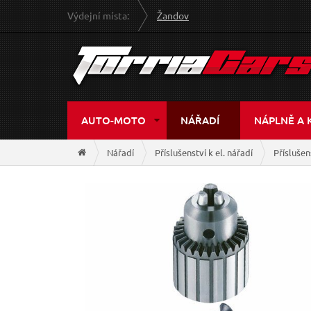
Výdejní místa:
Žandov
AUTO-MOTO
NÁŘADÍ
NÁPLNĚ A 
Nářadí
Příslušenství k el. nářadí
Příslušen