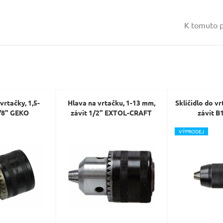
Vaše jméno:
K tomuto p
Váš e-mail:
Dotaz:
 vrtačky, 1,5-
Hlava na vrtačku, 1-13 mm,
Sklíčidlo do v
/8" GEKO
závit 1/2" EXTOL-CRAFT
závit B
V
ÝPRODEJ
Odeslat dotaz