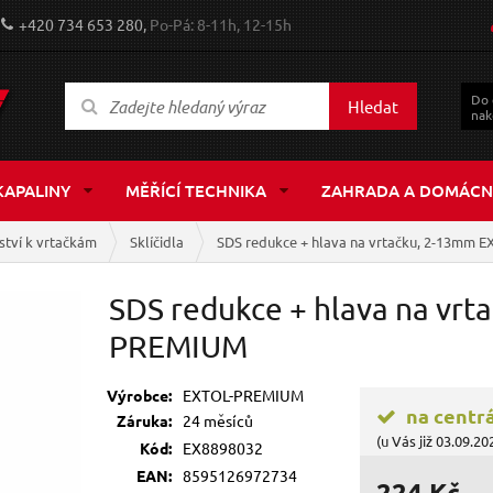
+420 734 653 280,
Po-Pá: 8-11h, 12-15h
Do
Hledat
nak
KAPALINY
MĚŘÍCÍ TECHNIKA
ZAHRADA A DOMÁCN
ství k vrtačkám
Sklíčidla
SDS redukce + hlava na vrtačku, 2-13mm
SDS redukce + hlava na vr
PREMIUM
Výrobce:
EXTOL-PREMIUM
na centr
Záruka:
24 měsíců
(u Vás již 03.09.20
Kód:
EX8898032
EAN:
8595126972734
224 Kč