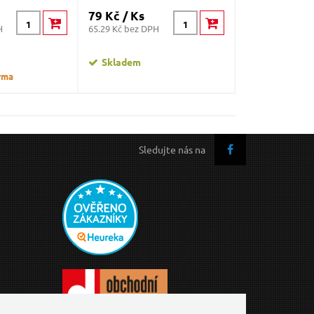
79 Kč / Ks
145 Kč / Ks
H
65.29 Kč bez DPH
119.83 Kč bez D
Skladem
Skladem
rma
Sledujte nás na