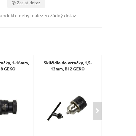
Zaslat dotaz
roduktu nebyl nalezen žádný dotaz
rtačky, 1-16mm,
Sklíčidlo do vrtačky, 1,5-
Sklíčidlo do v
18 GEKO
13mm, B12 GEKO
závit B