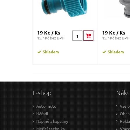
19 Kč / Ks
19 Kč / Ks
15.7 Kč bez DPH
15.7 Kč bez DPH
Skladem
Skladem
E-shop
Nák
Auto-moto
Vše o
Nářadí
Obcho
Náplně a kapaliny
Rekl
Měřící technika
Vráce