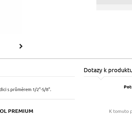
Dotazy k produkt
Pot
dici s průměrem 1/2"-5/8".
Vaše jméno:
EXTOL PREMIUM
K tomuto p
Váš e-mail: