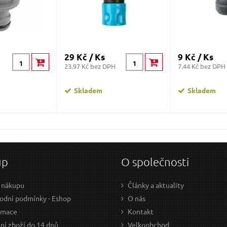
29 Kč / Ks
9 Kč / Ks
23.97 Kč bez DPH
7.44 Kč bez DPH
Skladem
Skladem
up
O společnosti
 nákupu
Články a aktuality
dní podmínky - Eshop
O nás
amace
Kontakt
ní zboží do 14 dnů
Velkoobchod