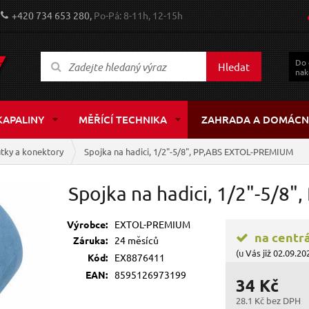
+420 734 653 280,
Po-Pá: 8-11h, 12-15h
Do
Hledat
nak
KAPALINY
MĚŘÍCÍ TECHNIKA
ZAHRADA A DOMÁCN
tky a konektory
Spojka na hadici, 1/2"-5/8", PP,ABS EXTOL-PREMIUM
Spojka na hadici, 1/2"-5/
Výrobce:
EXTOL-PREMIUM
na centr
Záruka:
24 měsíců
(u Vás již 02.09.20
Kód:
EX8876411
EAN:
8595126973199
34 Kč
28.1 Kč bez DPH