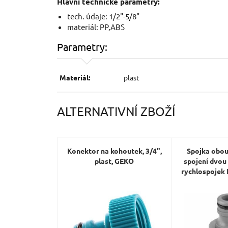
Hlavní technické parametry:
tech. údaje: 1/2"-5/8"
materiál: PP,ABS
Parametry:
Materiál:
plast
ALTERNATIVNÍ ZBOŽÍ
Konektor na kohoutek, 3/4",
Spojka obou
plast, GEKO
spojení dvou
rychlospoje