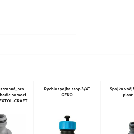
Dotaz:
Odeslat dotaz
stranná, pro
Rychlospojka stop 3/4"
Spojka vnější
 hadic pomocí
GEKO
plast
k EXTOL-CRAFT