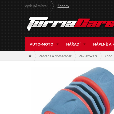
Výdejní místa:
Žandov
AUTO-MOTO
NÁŘADÍ
NÁPLNĚ A 
Zahrada a domácnost
Zavlažování
Kohou