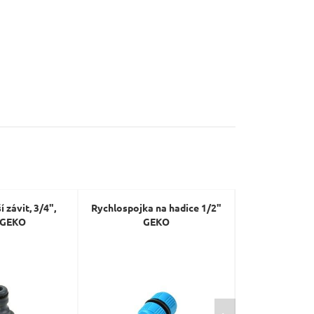
 závit, 3/4",
Rychlospojka na hadice 1/2"
Rychlospojka n
 GEKO
GEKO
EXTOL