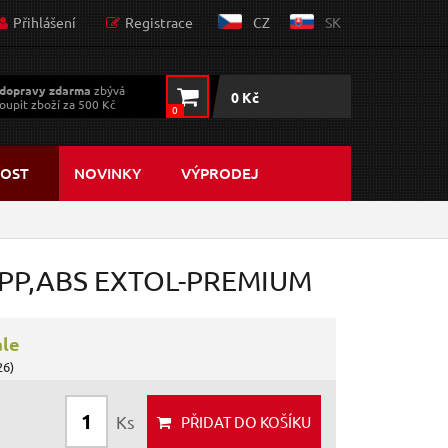
Přihlášení
Registrace
CZ
SK
dopravy zdarma
zbývá
0 Kč
oupit zboží za 500 Kč
0
OST
NOVINKY
VÝPRODEJ
8", PP,ABS EXTOL-PREMIUM
ále
26)
Ks
PŘIDAT
DO KOŠÍKU