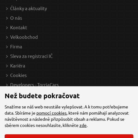
Články a aktuality
27 Kč / Ks
272
O nás
22.31 Kč bez DPH
224.
Kontakt
Skladem
Velkoobchod
Firma
Sleva za registraci IČ
Šroubovák TORX, T 8x80mm, CrV EXTOL-
Š
Kariéra
PREMIUM
Cookies
Developers - TorriaCars
Než budete pokračovat
Snažíme se náš web neustále vylepšovat. A k tomu potřebujeme
data. Sbíráme je
pomocí cookies
, které nám pomáhají analyzovat
návštěvnost a následně přizpůsobit obsah a reklamu. Pokud se
sběrem cookies nesouhlasíte, klikněte
zde
.