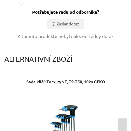
Potřebujete radu od odborníka?
Zaslat dotaz
Vaše jméno:
K tomuto produktu nebyl nalezen žádný dotaz
Váš e-mail:
ALTERNATIVNÍ ZBOŽÍ
Dotaz:
Sada klíčů Torx, typ T, T9-T50, 10ks GEKO
Š
Odeslat dotaz