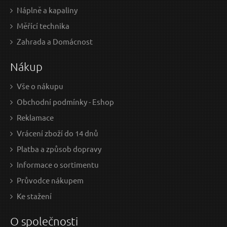
Náplně a kapaliny
Měřící technika
39 Kč / Ks
65 
Zahrada a Domácnost
32.23 Kč bez DPH
53.7
Nákup
Skladem
Vše o nákupu
Obchodní podmínky - Eshop
Šroubovák TORX, T15x100mm, CrV EXTOL-
Reklamace
PREMIUM
Vrácení zboží do 14 dnů
Platba a způsob dopravy
Informace o sortimentu
Průvodce nákupem
Ke stažení
O společnosti