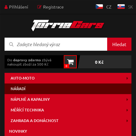
Přihlášení
Registrace
CZ
SK
Hledat
Do
dopravy zdarma
zbývá
0 Kč
nakoupit zboží za 500 Kč
0
AUTO-MOTO
NÁŘADÍ
NÁPLNĚ A KAPALINY
MĚŘÍCÍ TECHNIKA
ZAHRADA A DOMÁCNOST
NOVINKY