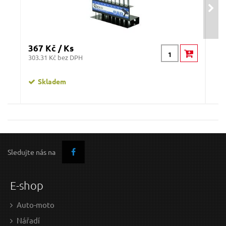
367 Kč / Ks
85 
303.31 Kč bez DPH
70.2
Skladem
Šroubovák TORX, T9x60mm, CrV EXTOL-PREMIUM
Sledujte nás na
E-shop
Auto-moto
Nářadí