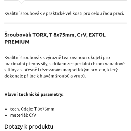
Kvalitní šroubovák v praktické velikosti pro celou řadu prací.
Šroubovák TORX, T 8x75mm, CrV, EXTOL
PREMIUM
Kvalitní šroubovák s výrazně tvarovanou rukojetí pro
maximální přenos síly, s dříkem ze speciální chrom-vanadové
slitiny a s přesně frézovaným magnetickým hrotem, který
dokonale přilne k hlavám šroubů a vrutů.
Hlavní technické parametry:
tech. údaje: T 8x75mm
materiál: CrV
Dotazy k produktu